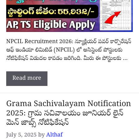
NPCIL Recruitment 2026: న్యూక్లియర్ పవర్ కార్పొరేషన్
ఆఫ్ ఇండియా లిమిటెడ్ (NPCIL) లో అసిస్టెంట్ పోస్టులకు
నోటిఫికేషన్ విడుదల కావడం జరిగింది. మీరు ఈ పోస్టులకు …
Read more
Grama Sachivalayam Notification
2025: గ్రామ సచివాలయం జూనియర్ లైన్
మెన్ జాబ్స్ నోటిఫికేషన్
July 5, 2025
by
Althaf