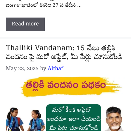
బంగాళాఖాతంలో ఈనెల 27 వ తేదీన …
Read more
Thalliki Vandanam: 15 వేలు తల్లికి
వందనం పై మరో అప్డేట్, మీ పేర్లు చూసుకోండి
May 23, 2025
by
Althaf