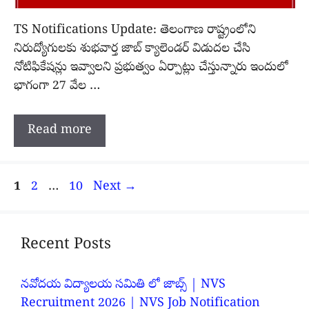
TS Notifications Update: తెలంగాణ రాష్ట్రంలోని
నిరుద్యోగులకు శుభవార్త జాబ్ క్యాలెండర్ విడుదల చేసి
నోటిఫికేషన్లు ఇవ్వాలని ప్రభుత్వం ఏర్పాట్లు చేస్తున్నారు ఇందులో
భాగంగా 27 వేల …
Read more
Page
Page
Page
1
2
…
10
Next
→
Recent Posts
నవోదయ విద్యాలయ సమితి లో జాబ్స్ | NVS
Recruitment 2026 | NVS Job Notification