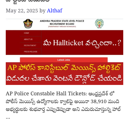
హాల్టికెట్ విడుదల
May 22, 2025
by
Althaf
AP Police Constable Hall Tickets: ఆంధ్రప్రదేశ్ లో
పోలీస్ మెయిన్స్ ఉద్యోగాలకు క్వాలిఫై అయినా 38,910 మంది
అభ్యర్థులకు శుభవార్త ఎప్పుడెప్పుడా అని ఎదురుచూస్తున్న హాల్
…