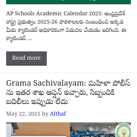
AP Schools Academic Calendar 2025: ఆంధ్రప్రదేశ్
రాష్ట్ర ప్రభుత్వం 2025-26 పాఠశాలలకు సంబంధించి అక్కడ
మీకు క్యాలెండర్ అధికారికంగా విడుదల చేయడం జరిగింది. ఈ
క్యాలెండర్ …
Read more
Grama Sachivalayam: మహిళా పోలీస్
ను ఇతర శాఖ ఆప్షన్ ఇచ్చారు, సిబ్బందికి
బదిలీలు ఇప్పుడు లేదు
May 22, 2025
by
Althaf