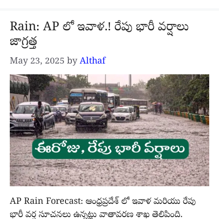
Rain: AP లో ఇవాళ.! రేపు భారీ వర్షాలు
జాగ్రత్త
May 23, 2025
by
Althaf
AP Rain Forecast: ఆంధ్రప్రదేశ్ లో ఇవాళ మరియు రేపు
భారీ వర్ష సూచనలు ఉన్నట్లు వాతావరణ శాఖ తెలిపింది.