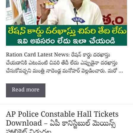
Ration Card Latest News: రేషన్ కార్డు దరఖాస్తు
చేయడానికి ఎటువంటి చివరి తేదీ లేదు ఎప్పుడైనా దరఖాస్తు
చేసుకోవచ్చని మంత్రి నాదెండ్ల మనోహర్ వెల్లడించారు. మరో …
Read more
AP Police Constable Hall Tickets
Download – ఏపీ కానిస్టేబుల్ మెయిన్స్