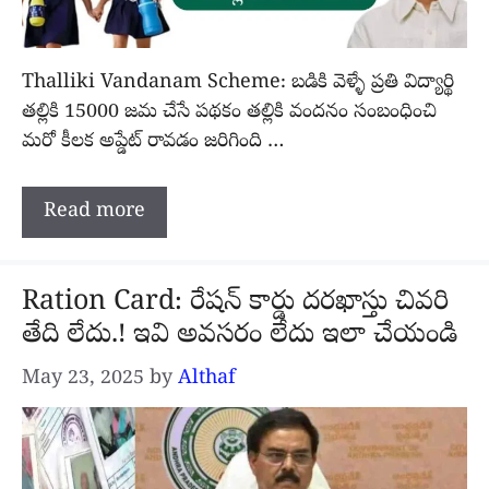
Thalliki Vandanam Scheme: బడికి వెళ్ళే ప్రతి విద్యార్థి
తల్లికి 15000 జమ చేసే పథకం తల్లికి వందనం సంబంధించి
మరో కీలక అప్డేట్ రావడం జరిగింది …
Read more
Ration Card: రేషన్ కార్డు దరఖాస్తు చివరి
తేది లేదు.! ఇవి అవసరం లేదు ఇలా చేయండి
May 23, 2025
by
Althaf