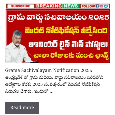
Grama Sachivalayam Notification 2025:
ఆంధ్రప్రదేశ్ లో గ్రామ మరియు వార్డు సచివాలయం పరిధిలోని
ఉద్యోగాల కొరకు 2025 సంవత్సరంలో మొదటి నోటిఫికేషన్
విడుదల చేశారు. ఇందులో …
Read more