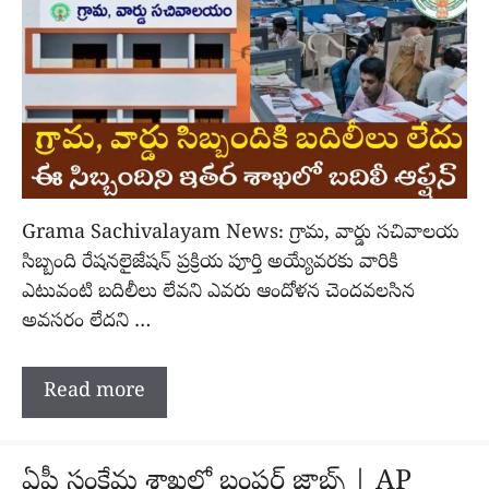
Grama Sachivalayam News: గ్రామ, వార్డు సచివాలయ
సిబ్బంది రేషనలైజేషన్ ప్రక్రియ పూర్తి అయ్యేవరకు వారికి
ఎటువంటి బదిలీలు లేవని ఎవరు ఆందోళన చెందవలసిన
అవసరం లేదని …
Read more
ఏపీ సంక్షేమ శాఖలో బంపర్ జాబ్స్ | AP