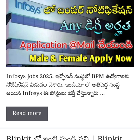
Infosys Jobs 2025: ఇన్ఫోసిస్ సంస్థలో BPM ఉద్యోగాలకు
నోటిఫికేషన్ విడుదల చేశారు. ఇండియా లో అతిపెద్ద సంస్థ
అయిన Infosys ఈ పోస్టులు భర్తీ చేస్తున్నారు …
Read more
Blinkit లో ఇంటి నుండి పని | Blinkit