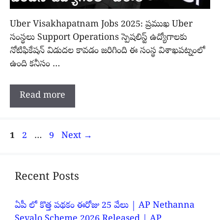
Uber Visakhapatnam Jobs 2025: ప్రముఖ Uber
సంస్థలు Support Operations స్పెషలిస్ట్ ఉద్యోగాలకు
నోటిఫికేషన్ విడుదల కావడం జరిగింది ఈ సంస్థ విశాఖపట్నంలో
ఉంది కనీసం …
Read more
Page
Page
Page
1
2
…
9
Next
→
Recent Posts
ఏపీ లో కొత్త పథకం ఈరోజు 25 వేలు | AP Nethanna
Sevalo Scheme 2026 Released | AP