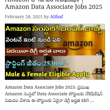
Amazon లో సూపర్ నోటిఫికేషన్ |
Amazon Data Associate Jobs 2025
February 28, 2025
by
Althaf
Amazon Data Associate Jobs 2025: ప్రముఖ
Amazon సంస్థలో Data Associate పోస్టులకు నోటిఫికేషన్
విడుదల చేశారు ఈ పోస్టులకు ఏదైనా డిగ్రీ అర్హత కలిగి …