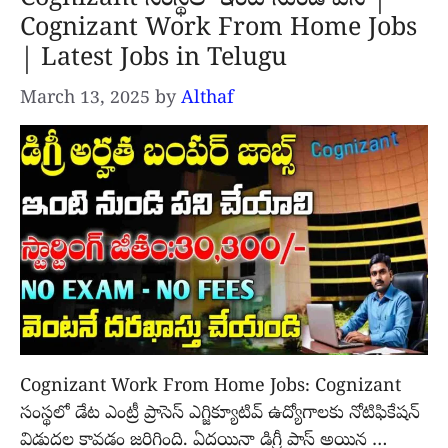
Cognizant సంస్థలో ఇంటి నుండి పని |
Cognizant Work From Home Jobs
| Latest Jobs in Telugu
March 13, 2025
by
Althaf
Cognizant Work From Home Jobs: Cognizant
సంస్థలో డేట ఎంట్రీ ప్రాసెస్ ఎగ్జిక్యూటివ్ ఉద్యోగాలకు నోటిఫికేషన్
విడుదల కావడం జరిగింది. ఏదయినా డిగ్రీ పాస్ అయిన …