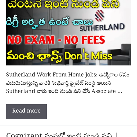
Sutherland Work From Home Jobs: ఉద్యోగాల కోసం
ఎదురుచూస్తున్న వారికి శుభవార్త ప్రైవేట్ సంస్థ అయిన
Sutherland వారు ఇంటి నుండి పని చేసే Associate …
Read more