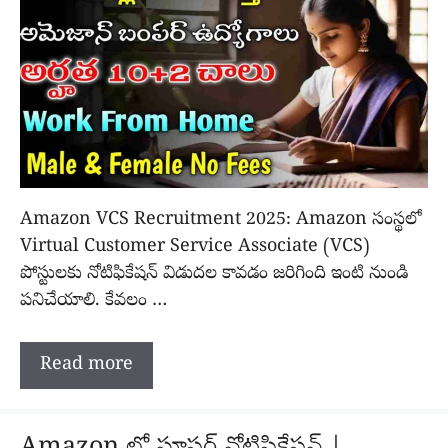
Amazon VCS Recruitment 2025: Amazon సంస్థలో
Virtual Customer Service Associate (VCS)
పోస్టులకు నోటిఫికేషన్ విడుదల కావడం జరిగింది ఇంటి నుండి
పనిచేయాలి. కేవలం …
Read more