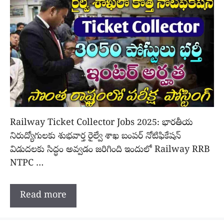
Railway Ticket Collector Jobs 2025: భారతీయ
నిరుద్యోగులకు శుభవార్త రైల్వే శాఖ బంపర్ నోటిఫికేషన్
విడుదలకు సిద్ధం అవ్వడం జరిగింది ఇందులో Railway RRB
NTPC …
Read more