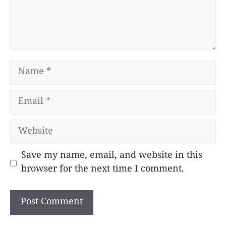
Name
Email
Website
Save my name, email, and website in this
browser for the next time I comment.