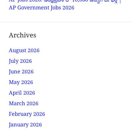
AP Jobs 2026: ఆంధ్రప్రదేశ్ లో 10,060 ఉద్యోగాలు భర్తీ |
AP Government Jobs 2026
Archives
August 2026
July 2026
June 2026
May 2026
April 2026
March 2026
February 2026
January 2026