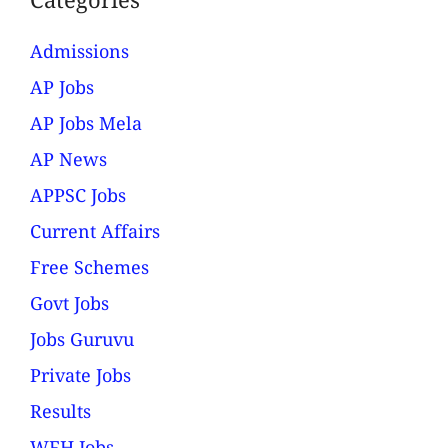
Categories
Admissions
AP Jobs
AP Jobs Mela
AP News
APPSC Jobs
Current Affairs
Free Schemes
Govt Jobs
Jobs Guruvu
Private Jobs
Results