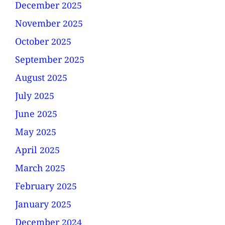
December 2025
November 2025
October 2025
September 2025
August 2025
July 2025
June 2025
May 2025
April 2025
March 2025
February 2025
January 2025
December 2024