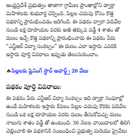
ఆంధ్రప్రదేశ్ ప్రభుత్వం తాజాగా గ్రామీణ ప్రాంతాల్లోని డ్వాక్రా
మహిళలకు శుభవార్త చెప్పింది. పిల్లల చదువు కోసం కొత్త
పథకాన్ని ప్రారంభించడం జరిగింది. ఈ పథకం ద్వారా పదివేల
నుండి లక్ష రూపాయల వరకు అతి తక్కువ వడ్డీ 4 శాతం తో
రుణం ఇచ్చే కొత్త పథకాన్ని ప్రారంభించారు ఈ పథకం పేరు
“ఎన్టీఆర్ విద్యా సంకల్పం” ఈ రుణం ఎలా ఇస్తారు ఎవరికి
ఇస్తారు పూర్తి వివరాలు ఇప్పుడు తెలుసుకుందాం.
🔥
పిల్లలకు షైనింగ్ స్టార్ అవార్డ్స్ 20 వేలు
పథకం పూర్తి వివరాలు
:
ఈ పథకం పేరు ఎన్టీఆర్ విద్యా సంకల్పం ఇది డ్వాక్రా సంఘాల్లో
ఉండే మహిళలకు ఇస్తారు కేవలం పిల్లల చదువు కొరకు పదివేల
నుండి ఒక లక్ష రూపాయల వరకు రుణం తీసుకోవచ్చు రుణం
నాలుగు శాతం వడ్డీ తో ఉంటుంది. 36 నెలల వాయిదాలలో తిరిగి
చెల్లించాలి ఈ పథకానికి సంబంధించి ప్రభుత్వ మరియు ప్రైవేటు