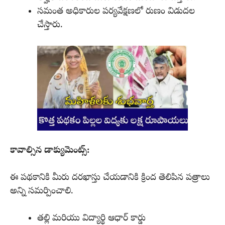
సమంత అధికారుల పర్యవేక్షణలో రుణం విడుదల
చేస్తారు.
కావాల్సిన డాక్యుమెంట్స్:
ఈ పథకానికి మీరు దరఖాస్తు చేయడానికి క్రింద తెలిపిన పత్రాలు
అన్ని సమర్పించాలి.
తల్లి మరియు విద్యార్థి ఆధార్ కార్డు