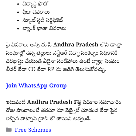
విద్యార్థి ఫోటో
ఫీజు వివరాలు
స్కూల్ స్టడీ సర్టిఫికెట్
బ్యాంక్ ఖాతా వివరాలు
పై వివరాలు అన్ని చూసి
Andhra Pradesh
లోని డ్వాక్రా
సంఘాల్లో ఉన్న తల్లులు ఎన్టీఆర్ విద్యా సంకల్పం పథకానికి
దరఖాస్తు చేయండి ఏదైనా సందేహాలు ఉంటే డ్వాక్రా సంఘం
లీడర్ లేదా CO లేదా RP ను అడిగి తెలుసుకోవచ్చు.
Join WhatsApp Group
ఇటువంటి
Andhra Pradesh
కొత్త పథకాల సమాచారం
రోజు పొందాలంటే తరచూ మా వెబ్సైట్ చూడండి లేదా పైన
ఇచ్చిన వాట్సాప్ గ్రూప్ లో జాయిన్ అవ్వండి.
Categories
Free Schemes