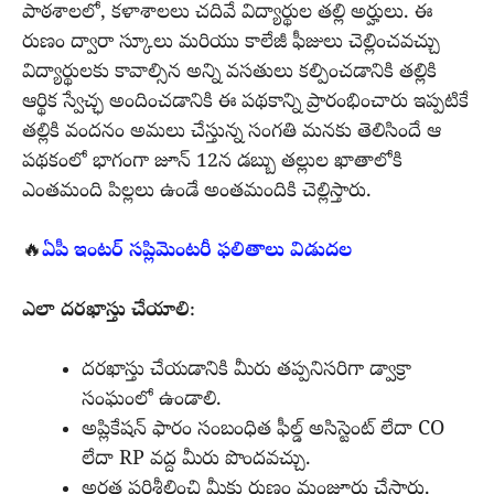
పాఠశాలలో, కళాశాలలు చదివే విద్యార్థుల తల్లి అర్హులు. ఈ
రుణం ద్వారా స్కూలు మరియు కాలేజీ ఫీజులు చెల్లించవచ్చు
విద్యార్థులకు కావాల్సిన అన్ని వసతులు కల్పించడానికి తల్లికి
ఆర్థిక స్వేచ్ఛ అందించడానికి ఈ పథకాన్ని ప్రారంభించారు ఇప్పటికే
తల్లికి వందనం అమలు చేస్తున్న సంగతి మనకు తెలిసిందే ఆ
పథకంలో భాగంగా జూన్ 12న డబ్బు తల్లుల ఖాతాలోకి
ఎంతమంది పిల్లలు ఉండే అంతమందికి చెల్లిస్తారు.
🔥
ఏపీ ఇంటర్ సప్లిమెంటరీ ఫలితాలు విడుదల
ఎలా దరఖాస్తు చేయాలి
:
దరఖాస్తు చేయడానికి మీరు తప్పనిసరిగా డ్వాక్రా
సంఘంలో ఉండాలి.
అప్లికేషన్ ఫారం సంబంధిత ఫీల్డ్ అసిస్టెంట్ లేదా CO
లేదా RP వద్ద మీరు పొందవచ్చు.
అర్హత పరిశీలించి మీకు రుణం మంజూరు చేస్తారు.