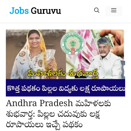
Skip
Menu
to
content
Andhra Pradesh మహిళలకు
శుభవార్త: పిల్లల చదువుకు లక్ష
రూపాయలు ఇచ్చే పథకం