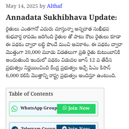
May 14, 2025
by
Althaf
Annadata Sukhibhava Update:
రైతులు ఎంతగానో ఎదురు చూస్తున్నా అన్నదాత సుఖీభవ
శుభవార్త రావడం జరిగింది రైతుల తో పాటు కౌలు రైతులు కూడా
ఈ పథకం ద్వారా లబ్ధి పొందే మంచి అవకాశం. ఈ పథకం ద్వారా
మొత్తంగా 20,000 మూడు విడతలుగా ప్రతి రైతు కుటుంబానికి
అందుతుంది ఇందులో పథకం విడుదల జూన్ 12 వ తేదీన
ప్రభుత్వం నిర్ణయించింది కేంద్ర ప్రభుత్వం ఇచ్చే పిఎం కిసాన్
6,000 కలిపి మొత్తాన్ని రాష్ట్ర ప్రభుత్వం అందిస్తూ ఉంటుంది.
Table of Contents
Join Now
WhatsApp Group