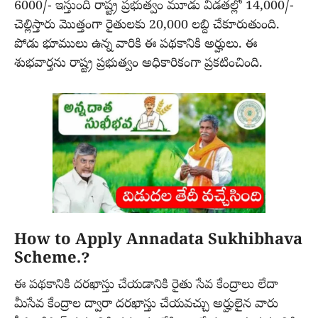
6000/- ఇస్తుంది రాష్ట్ర ప్రభుత్వం మూడు విడతల్లో 14,000/-
చెల్లిస్తారు మొత్తంగా రైతులకు 20,000 లబ్ది చేకూరుతుంది.
పోడు భూములు ఉన్న వారికి ఈ పథకానికి అర్హులు. ఈ
శుభవార్తను రాష్ట్ర ప్రభుత్వం అధికారికంగా ప్రకటించింది.
How to Apply Annadata Sukhibhava
Scheme.?
ఈ పథకానికి దరఖాస్తు చేయడానికి రైతు సేవ కేంద్రాలు లేదా
మీసేవ కేంద్రాల ద్వారా దరఖాస్తు చేయవచ్చు అర్హులైన వారు