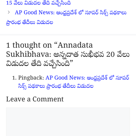
15 వేలు విడుదల తేది వచ్చేసింది
AP Good News: ఆంధ్రప్రదేశ్ లో సూపర్ సిక్స్ పథకాలు
ప్రారంభ తేదీలు విడుదల
1 thought on “Annadata
Sukhibhava: అన్నదాత సుఖీభవ 20 వేలు
విడుదల తేది వచ్చేసింది”
Pingback:
AP Good News: ఆంధ్రప్రదేశ్ లో సూపర్
సిక్స్ పథకాలు ప్రారంభ తేదీలు విడుదల
Leave a Comment
Comment