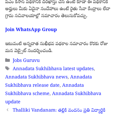
పీఎం కిసాన్ పథకానికి దరఖాస్తు చేసి ఉంటే కూడా ఈ పథకానికి
అర్హులు మీకు ఏదైనా సందేహాలు ఉంటే రైతు సేవా కేంద్రాలు లేదా
గ్రామ సచివాలయాల్లో సమాచారం తెలుసుకోవచ్చు.
Join WhatsApp Group
ఇటువంటి అన్నదాత సుఖీభవ పథకాల సమాచారం కొరకు రోజు
మన వెబ్సైట్ సందర్శించండి.
Categories
Jobs Guruvu
Tags
Annadata Sukhibhava latest updates
,
Annadata Sukhibhava news
,
Annadata
Sukhibhava release date
,
Annadata
Sukhibhava scheme
,
Annadata Sukhibhava
update
Thalliki Vandanam: తల్లికి వందనం ప్రతి విద్యార్థికి