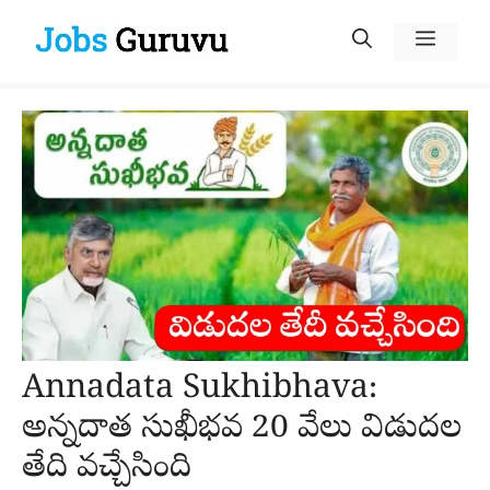
Skip
Menu
to
content
Annadata Sukhibhava:
అన్నదాత సుఖీభవ 20 వేలు విడుదల
తేది వచ్చేసింది