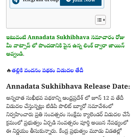
Join Now
Telegram Group
ఇటువంటి Annadata Sukhibhava సమాచారం రోజు
మీ వాట్సాప్ లో పొందడానికి పైన ఉన్న లింక్ ద్వారా జాయిన్
అవ్వండి
.
🔥
తల్లికి వందనం పథకం విడుదల తేదీ
Annadata Sukhibhava Release Date:
అన్నదాత సుఖీభవ పథకాన్ని ఆంధ్రప్రదేశ్ లో జూన్ 12 వ తేదీ
విడుదల చేస్తున్నట్లు టిడిపి పొలిట్ బ్యూరో సమావేశంలో
నిర్వహించారు ప్రతి సంవత్సరం సంక్షేమ క్యాలెండర్ విడుదల చేసే
క్రమంలో ప్రభుత్వం ఏర్పడి సంవత్సరం పూర్తి అయిన నేపథ్యంలో
ఈ నిర్ణయం తీసుకున్నారు. కేంద్ర ప్రభుత్వం మూడు విడతల్లో