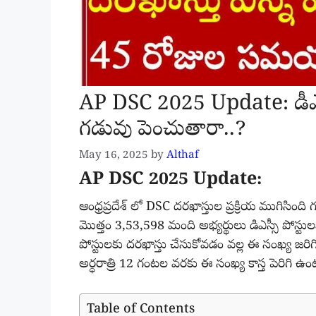
AP DSC 2025 Update: డీఎస్స
గడువు పెంచుతారా..?
May 16, 2025
by
Althaf
AP DSC 2025 Update:
ఆంధ్రప్రదేశ్ లో DSC దరఖాస్తుల ప్రక్రియ ముగిసిం
మొత్తం 3,53,598 మంది అభ్యర్థులు డిఎస్సీ పోస్టు
పోస్టులకు దరఖాస్తు చేసుకోవడం వల్ల ఈ సంఖ్య జరిగ
అర్ధరాత్రి 12 గంటల వరకు ఈ సంఖ్య కాస్త పెరిగి ఉం
Table of Contents