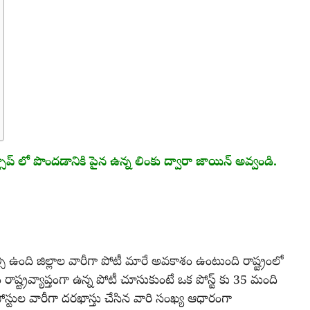
 లో పొందడానికి పైన ఉన్న లింకు ద్వారా జాయిన్ అవ్వండి.
్సి ఉంది జిల్లాల వారీగా పోటీ మారే అవకాశం ఉంటుంది రాష్ట్రంలో
 రాష్ట్రవ్యాప్తంగా ఉన్న పోటీ చూసుకుంటే ఒక పోస్ట్ కు 35 మంది
ోస్టుల వారీగా దరఖాస్తు చేసిన వారి సంఖ్య ఆధారంగా