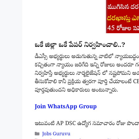
ఒకే జిల్లా ఒకే పేపర్ నిర్వహించాలి..?
డీఎస్సీ అభ్యర్థులు అడుగుతున్న వాటిలో న్యాయబద్ధంగా
కచ్చితంగా న్యాయం జరిగేది ఇన్ని రోజులు అందరూ గడు
నిర్వహిస్తే అభ్యర్థులు నార్మలైజేషన్ లో నష్టపోమని
తీసుకోవాలి కానీ ప్రక్రియ త్వరగా పూర్తి చేయాలంటే
పూర్తవుతుందని అధికారులు అంటున్నారు.
Join WhatsApp Group
ఇటువంటి AP DSC ఉద్యోగ సమాచారం రోజు పొందాలం
Categories
Jobs Guruvu