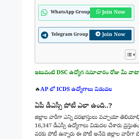
Join Now
WhatsApp Group
Join Now
Telegram Group
ఇటువంటి DSC ఉద్యోగ సమాచారం రోజు మీ వాట్సాప్
🔥
AP లో ICDS ఉద్యోగాలు విడుదల
ఏపీ డీఎస్సీ పోటీ ఎలా ఉంది..?
జిల్లాల వారీగా ఎన్ని దరఖాస్తులు వచ్చాయా తెలియాల
16,347 డీఎస్సీ ఉద్యోగాలు విడుదల చేశారు ప్రస్తుతం
వరకు పోటీ ఉన్నారు ఈ పోటీ అనేది జిల్లాల వారీగా ప