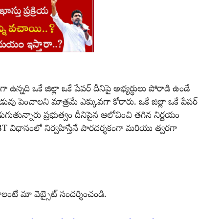
 ఉన్నది ఒకే జిల్లా ఒకే పేపర్ దీనిపై అభ్యర్థులు పోరాడి ఉండే
వు పెంచాలని మాత్రమే ఎక్కువగా కోరారు. ఒకే జిల్లా ఒకే పేపర్
 అడుగుతున్నారు ప్రభుత్వం దీనిపైన ఆలోచించి తగిన నిర్ణయం
 CBT విధానంలో నిర్వహిస్తేనే పారదర్శకంగా మరియు త్వరగా
టే మా వెబ్సైట్ సందర్శించండి.