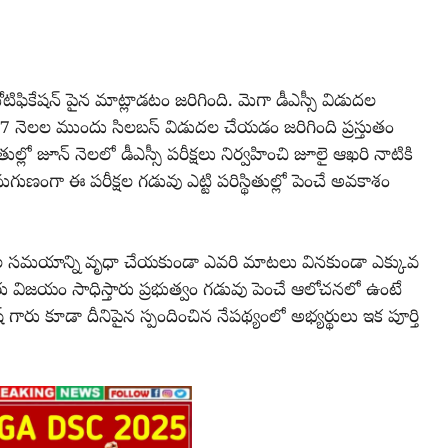
ిఫికేషన్ పైన మాట్లాడటం జరిగింది. మెగా డీఎస్సీ విడుదల
 నెలల ముందు సిలబస్ విడుదల చేయడం జరిగింది ప్రస్తుతం
్థితుల్లో జూన్ నెలలో డీఎస్సీ పరీక్షలు నిర్వహించి జూలై ఆఖరి నాటికి
నుగుణంగా ఈ పరీక్షల గడువు ఎట్టి పరిస్థితుల్లో పెంచే అవకాశం
ోజుల సమయాన్ని వృధా చేయకుండా ఎవరి మాటలు వినకుండా ఎక్కువ
విజయం సాధిస్తారు ప్రభుత్వం గడువు పెంచే ఆలోచనలో ఉంటే
ష్ గారు కూడా దీనిపైన స్పందించిన నేపథ్యంలో అభ్యర్థులు ఇక పూర్తి