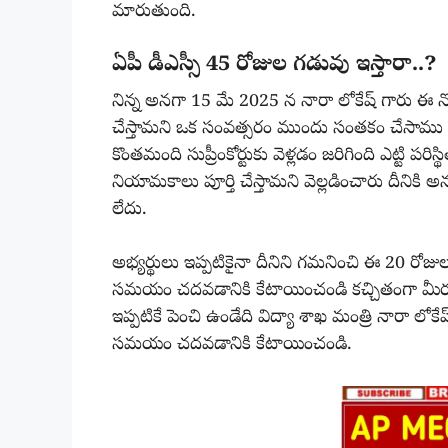
మారుతుంది.
ఏపీ డీఎస్సీ 45 రోజుల గడువు ఇస్తారా..?
నిన్న అనగా 15 మే 2025 న నారా లోకేష్ గారు ఈ నోట
చేస్తామని ఒక సంవత్సరం ముందు సంతకం చేసాము 7
కొంతమంది సుప్రీంకోర్టుకు వెళ్లడం జరిగింది ఎట్టి పరిస
నియామకాలు పూర్తి చేస్తామని వెల్లడించారు దీనికి అ
లేదు.
అభ్యర్థులు ఇప్పటికైనా దీనిని గమనించి ఈ 20 ర
సమయం చదవడానికి కేటాయించండి కచ్చితంగా మీరు 
ఇప్పటికే పెంచి ఉండేది విద్యా శాఖ మంత్రి నారా లోకే
సమయం చదవడానికి కేటాయించండి.