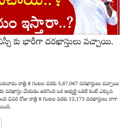
ీ కు భారీగా దరఖాస్తులు వచ్చాయి.
ది గురువారం రాత్రి 8 గంటల వరకు 5,67,067 దరఖాస్తులు వచ్చాయి
లకు దరఖాస్తు చేయడం జరిగింది ఒక అభ్యర్థి ఒకటి కంటే ఎక్కువ
ింది చివరి రోజు రాత్రి 8 గంటల వరకు 12,173 దరఖాస్తులు రాగా
టుంది.