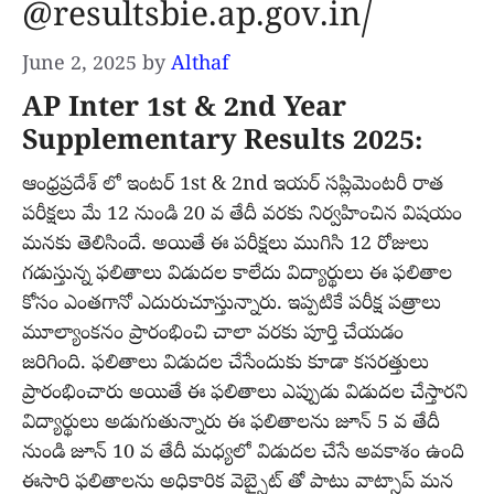
@resultsbie.ap.gov.in/
June 2, 2025
by
Althaf
AP Inter 1st & 2nd Year
Supplementary Results 2025:
ఆంధ్రప్రదేశ్ లో ఇంటర్ 1st & 2nd ఇయర్ సప్లిమెంటరీ రాత
పరీక్షలు మే 12 నుండి 20 వ తేదీ వరకు నిర్వహించిన విషయం
మనకు తెలిసిందే. అయితే ఈ పరీక్షలు ముగిసి 12 రోజులు
గడుస్తున్న ఫలితాలు విడుదల కాలేదు విద్యార్థులు ఈ ఫలితాల
కోసం ఎంతగానో ఎదురుచూస్తున్నారు. ఇప్పటికే పరీక్ష పత్రాలు
మూల్యాంకనం ప్రారంభించి చాలా వరకు పూర్తి చేయడం
జరిగింది. ఫలితాలు విడుదల చేసేందుకు కూడా కసరత్తులు
ప్రారంభించారు అయితే ఈ ఫలితాలు ఎప్పుడు విడుదల చేస్తారని
విద్యార్థులు అడుగుతున్నారు ఈ ఫలితాలను జూన్ 5 వ తేదీ
నుండి జూన్ 10 వ తేదీ మధ్యలో విడుదల చేసే అవకాశం ఉంది
ఈసారి ఫలితాలను అధికారిక వెబ్సైట్ తో పాటు వాట్సాప్ మన