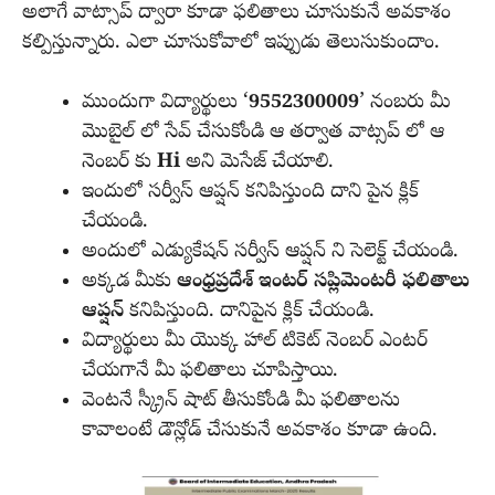
అలాగే వాట్సాప్ ద్వారా కూడా ఫలితాలు చూసుకునే అవకాశం
కల్పిస్తున్నారు. ఎలా చూసుకోవాలో ఇప్పుడు తెలుసుకుందాం.
ముందుగా విద్యార్థులు ‘
9552300009
’ నంబరు మీ
మొబైల్ లో సేవ్ చేసుకోండి ఆ తర్వాత వాట్సప్ లో ఆ
నెంబర్ కు
Hi
అని మెసేజ్ చేయాలి.
ఇందులో సర్వీస్ ఆప్షన్ కనిపిస్తుంది దాని పైన క్లిక్
చేయండి.
అందులో ఎడ్యుకేషన్ సర్వీస్ ఆప్షన్ ని సెలెక్ట్ చేయండి.
అక్కడ మీకు
ఆంధ్రప్రదేశ్ ఇంటర్ సప్లిమెంటరీ ఫలితాలు
ఆప్షన్
కనిపిస్తుంది. దానిపైన క్లిక్ చేయండి.
విద్యార్థులు మీ యొక్క హాల్ టికెట్ నెంబర్ ఎంటర్
చేయగానే మీ ఫలితాలు చూపిస్తాయి.
వెంటనే స్క్రీన్ షాట్ తీసుకోండి మీ ఫలితాలను
కావాలంటే డౌన్లోడ్ చేసుకునే అవకాశం కూడా ఉంది.