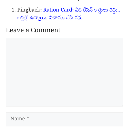
Pingback:
Ration Card: వీరి రేషన్ కార్డులు రద్దు..
లక్షల్లో ఉన్నాయి, విచారణ చేసి రద్దు
Leave a Comment
Comment
Name