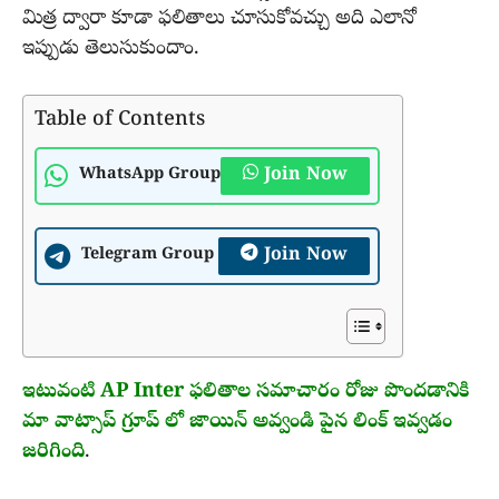
మిత్ర ద్వారా కూడా ఫలితాలు చూసుకోవచ్చు అది ఎలానో
ఇప్పుడు తెలుసుకుందాం.
Table of Contents
Join Now
WhatsApp Group
Join Now
Telegram Group
ఇటువంటి AP Inter ఫలితాల సమాచారం రోజు పొందడానికి
మా వాట్సాప్ గ్రూప్ లో జాయిన్ అవ్వండి పైన లింక్ ఇవ్వడం
జరిగింది
.