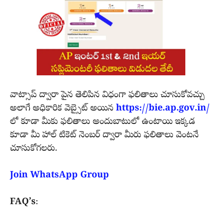
వాట్సాప్ ద్వారా పైన తెలిపిన విధంగా ఫలితాలు చూసుకోవచ్చు
అలాగే అధికారిక వెబ్సైట్ అయిన
https://bie.ap.gov.in/
లో కూడా మీకు ఫలితాలు అందుబాటులో ఉంటాయి ఇక్కడ
కూడా మీ హాల్ టికెట్ నెంబర్ ద్వారా మీరు ఫలితాలు వెంటనే
చూసుకోగలరు.
Join WhatsApp Group
FAQ’s
: