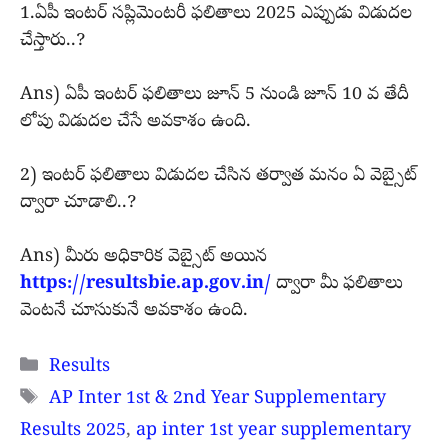
1.ఏపీ ఇంటర్ సప్లిమెంటరీ ఫలితాలు 2025 ఎప్పుడు విడుదల
చేస్తారు..?
Ans) ఏపీ ఇంటర్ ఫలితాలు జూన్ 5 నుండి జూన్ 10 వ తేదీ
లోపు విడుదల చేసే అవకాశం ఉంది.
2) ఇంటర్ ఫలితాలు విడుదల చేసిన తర్వాత మనం ఏ వెబ్సైట్
ద్వారా చూడాలి..?
Ans) మీరు అధికారిక వెబ్సైట్ అయిన
https://resultsbie.ap.gov.in/
ద్వారా మీ ఫలితాలు
వెంటనే చూసుకునే అవకాశం ఉంది.
Categories
Results
Tags
AP Inter 1st & 2nd Year Supplementary
Results 2025
,
ap inter 1st year supplementary