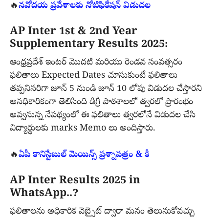
🔥
నవోదయ ప్రవేశాలకు నోటిఫికేషన్ విడుదల
AP Inter 1st & 2nd Year
Supplementary Results 2025:
ఆంధ్రప్రదేశ్ ఇంటర్ మొదటి మరియు రెండవ సంవత్సరం
ఫలితాలు Expected Dates చూసుకుంటే ఫలితాలు
తప్పనిసరిగా జూన్ 5 నుండి జూన్ 10 లోపు విడుదల చేస్తారని
అనధికారికంగా తెలిసింది డిగ్రీ పాఠశాలలో త్వరలో ప్రారంభం
అవ్వనున్న నేపథ్యంలో ఈ ఫలితాలు త్వరలోనే విడుదల చేసి
విద్యార్థులకు marks Memo లు అందిస్తారు.
🔥
ఏపీ కానిస్టేబుల్ మెయిన్స్ ప్రశ్నాపత్రం & కీ
AP Inter Results 2025 in
WhatsApp..?
ఫలితాలను అధికారిక వెబ్సైట్ ద్వారా మనం తెలుసుకోవచ్చు