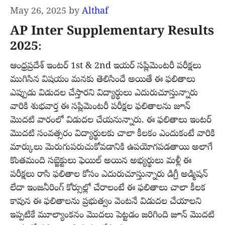
May 26, 2025
by
Althaf
AP Inter Supplementary Results
2025
:
ఆంధ్రప్రదేశ్ ఇంటర్ 1st & 2nd ఇయర్ సప్లిమెంటరీ పరీక్షలు
ముగిసిన విషయం మనకు తెలిసిందే అయితే ఈ ఫలితాలు
ఎప్పుడు విడుదల చేస్తారని విద్యార్థులు ఎదురుచూస్తున్నారు
వారికి శుభవార్త ఈ సప్లిమెంటరీ పరీక్షల ఫలితాలను జూన్
మొదటి వారంలో విడుదల చేయనున్నారు. ఈ ఫలితాలు ఇంటర్
మొదటి సంవత్సరం విద్యార్థులకు చాలా కీలకం ఎందుకంటే వారికి
మార్కులు మెరుగుపరుచుకోవడానికి ఉపయోగపడతాయి అలాగే
కొంతమంది సబ్జెక్టులు ఫెయిల్ అయిన అభ్యర్థులు మళ్లీ ఈ
పరీక్షలు రాసి ఫలితాల కోసం ఎదురుచూస్తున్నారు డిగ్రీ అడ్మిషన్
లేదా ఇంజనీరింగ్ కోర్సుల్లో చేరాలంటే ఈ ఫలితాలు చాలా కీలక
కావున ఈ ఫలితాలను ప్రభుత్వం వెంటనే విడుదల చేయాలని
ఇప్పటికే మూల్యాంకనం మొదలు పెట్టడం జరిగింది జూన్ మొదటి