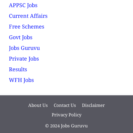
APPSC Jobs
Current Affairs
Free Schemes
Govt Jobs
Jobs Guruvu
Private Jobs
Results
WFH Jobs
About Us
Contact Us
Disclaimer
Privacy Policy
© 2024 Jobs Guruvu