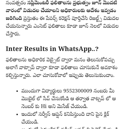
సంవత్సరం
సప్లిమెంటరీ ఫలితాలను ప్రభుత్వం జూన్ మొదటి
వారంలో విడుదల చేయాలని అధికారులకు ఆదేశం ఇవ్వడం
జరిగింది
ప్రస్తుతం ఈ పేపర్స్ కరెక్షన్ పూర్తిచేసి రిజల్ట్స్ విడుదల
చేయనున్నారు ఎంసెట్ ఫలితాలు కూడా జూన్ నెలలో విడుదల
చేస్తారు.
Inter Results in WhatsApp..?
ఫలితాలను అధికారిక వెబ్సైట్ ద్వారా మనం తెలుసుకోవచ్చు
అలాగే వాట్సాప్ ద్వారా కూడా ఫలితాలు చూసుకునే అవకాశం
కల్పిస్తున్నారు. ఎలా చూసుకోవాలో ఇప్పుడు తెలుసుకుందాం.
ముందుగా విద్యార్థులు 9552300009 నంబరు మీ
మొబైల్ లో సేవ్ చేసుకోండి ఆ తర్వాత వాట్సప్ లో ఆ
నెంబర్ కు Hi అని మెసేజ్ చేయండి.
ఇందులో సర్వీస్ ఆప్షన్ కనిపిస్తుంది దాని పైన క్లిక్
చేయండి.