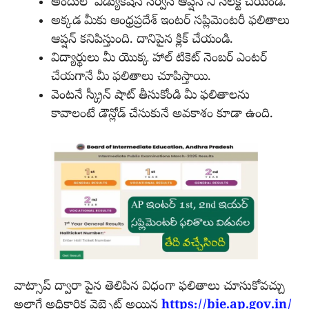
అందులో ఎడ్యుకేషన్ సర్వీస్ ఆప్షన్ ని సెలెక్ట్ చేయండి.
అక్కడ మీకు ఆంధ్రప్రదేశ్ ఇంటర్ సప్లిమెంటరీ ఫలితాలు
ఆప్షన్ కనిపిస్తుంది. దానిపైన క్లిక్ చేయండి.
విద్యార్థులు మీ యొక్క హాల్ టికెట్ నెంబర్ ఎంటర్
చేయగానే మీ ఫలితాలు చూపిస్తాయి.
వెంటనే స్క్రీన్ షాట్ తీసుకోండి మీ ఫలితాలను
కావాలంటే డౌన్లోడ్ చేసుకునే అవకాశం కూడా ఉంది.
వాట్సాప్ ద్వారా పైన తెలిపిన విధంగా ఫలితాలు చూసుకోవచ్చు
అలాగే అధికారిక వెబ్సైట్ అయిన
https://bie.ap.gov.in/