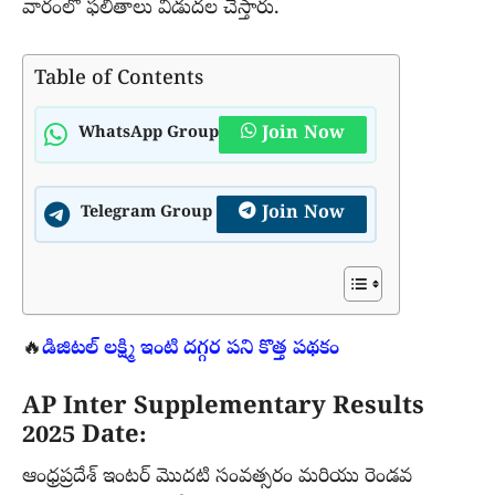
వారంలో ఫలితాలు విడుదల చేస్తారు.
Table of Contents
Join Now
WhatsApp Group
Join Now
Telegram Group
🔥
డిజిటల్ లక్ష్మి ఇంటి దగ్గర పని కొత్త పథకం
AP Inter Supplementary Results
2025 Date:
ఆంధ్రప్రదేశ్ ఇంటర్ మొదటి సంవత్సరం మరియు రెండవ