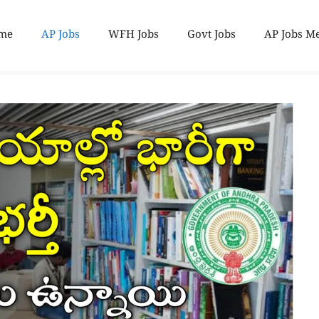
me
AP Jobs
WFH Jobs
Govt Jobs
AP Jobs M