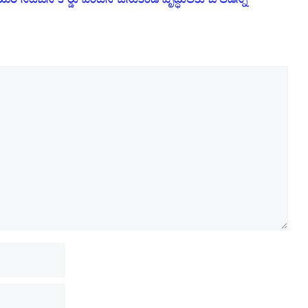
సిటిజన్ కార్డు వెంటనే చేసుకోండి వృద్ధులకు బోలెడన్ని