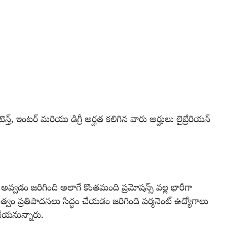
్త్, ఇంటర్ మరియు డిగ్రీ అర్హత కలిగిన వారు అర్హులు లైబ్రేరియన్
ైర్ అవ్వడం జరిగింది అలాగే కొంతమంది ప్రమోషన్స్ వల్ల భారీగా
ుత్వం ప్రతిపాదనలు సిద్ధం చేయడం జరిగింది పర్మనెంట్ ఉద్యోగాలు
ీ చేయనున్నారు.