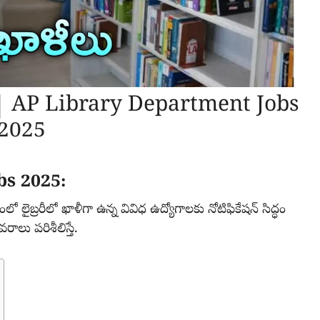
లు | AP Library Department Jobs
 2025
s 2025:
ట్రంలో లైబ్రరీలో ఖాళీగా ఉన్న వివిధ ఉద్యోగాలకు నోటిఫికేషన్ సిద్ధం
ాలు పరిశీలిస్తే.