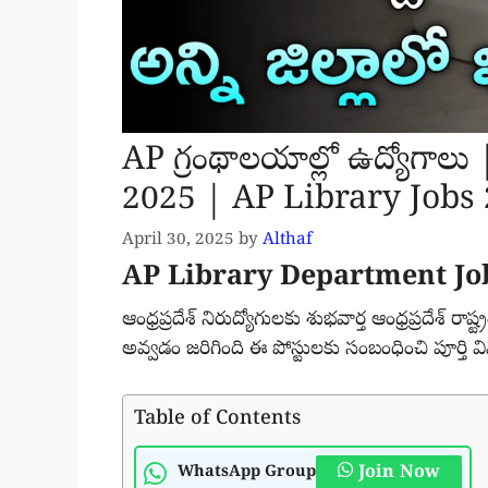
AP గ్రంథాలయాల్లో ఉద్యోగా
2025 | AP Library Jobs
April 30, 2025
by
Althaf
AP Library Department Job
ఆంధ్రప్రదేశ్ నిరుద్యోగులకు శుభవార్త ఆంధ్రప్రదేశ్ రాష్
అవ్వడం జరిగింది ఈ పోస్టులకు సంబంధించి పూర్తి వివర
Table of Contents
Join Now
WhatsApp Group