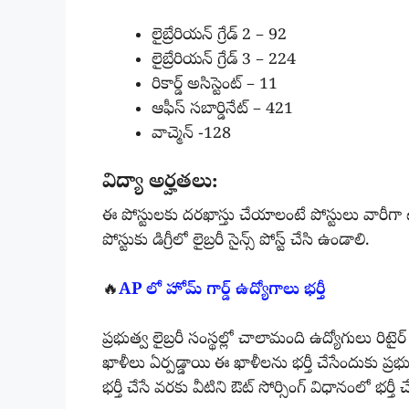
లైబ్రేరియన్ గ్రేడ్ 2 – 92
లైబ్రేరియన్ గ్రేడ్ 3 – 224
రికార్డ్ అసిస్టెంట్ – 11
ఆఫీస్ సబార్డినేట్ – 421
వాచ్మెన్ -128
విద్యా అర్హతలు:
ఈ పోస్టులకు దరఖాస్తు చేయాలంటే పోస్టులు వారీగా టెన
పోస్టుకు డిగ్రీలో లైబ్రరీ సైన్స్ పోస్ట్ చేసి ఉండాలి.
🔥
AP లో హోమ్ గార్డ్ ఉద్యోగాలు భర్తీ
ప్రభుత్వ లైబ్రరీ సంస్థల్లో చాలామంది ఉద్యోగులు రిట
ఖాళీలు ఏర్పడ్డాయి ఈ ఖాళీలను భర్తీ చేసేందుకు ప్రభ
భర్తీ చేసే వరకు వీటిని ఔట్ సోర్సింగ్ విధానంలో భర్త