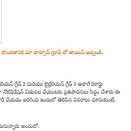
దడానికి మా వాట్సాప్ గ్రూప్ లో జాయిన్ అవ్వండి.
బ్రేరియన్ గ్రేడ్ 2 మరియు లైబ్రేరియన్ గ్రేడ్ 3 అలాగే రికార్డు
 కూడా నోటిఫికేషన్ విడుదల చేయుటకు ప్రతిపాదనలు సిద్ధం చేశారు ఈ
జారీ చేయడం జరిగింది ఇందులో తెలిపిన వివరాలు చూసుకుంటే.
చేయనున్నారు అందులో.