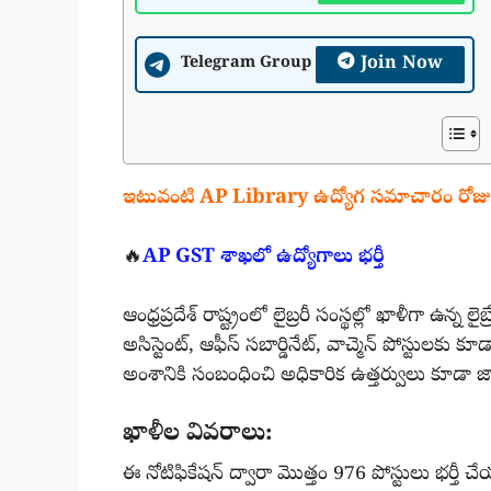
Join Now
Telegram Group
ఇటువంటి AP Library ఉద్యోగ సమాచారం రోజు పొం
🔥
AP GST శాఖలో ఉద్యోగాలు భర్తీ
ఆంధ్రప్రదేశ్ రాష్ట్రంలో లైబ్రరీ సంస్థల్లో ఖాళీగా ఉన్న లై
అసిస్టెంట్, ఆఫీస్ సబార్డినేట్, వాచ్మెన్ పోస్టులకు
అంశానికి సంబంధించి అధికారిక ఉత్తర్వులు కూడా 
ఖాళీల వివరాలు:
ఈ నోటిఫికేషన్ ద్వారా మొత్తం 976 పోస్టులు భర్తీ 