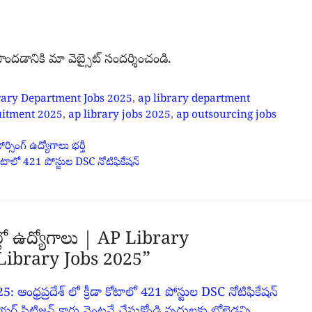
డానికి మా వెబ్సైట్ సందర్శించండి.
rary Department Jobs 2025
,
ap library department
uitment 2025
,
ap library jobs 2025
,
ap outsourcing jobs
సింగ్ ఉద్యోగాలు భర్తీ
ోటాలో 421 పోస్టుల DSC నోటిఫికేషన్
లో ఉద్యోగాలు | AP Library
Library Jobs 2025”
ధ్రప్రదేశ్ లో క్రీడా కోటాలో 421 పోస్టుల DSC నోటిఫికేషన్