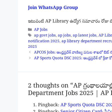
Join WhatsApp Group
ఇటువంటి AP Library ఉద్యోగ సమాచారం రోజు పొంద
Categories
AP Jobs
Tags
ap govt jobs
,
ap jobs
,
ap latest jobs
,
AP Lib
notification 2025
,
ap library department recr
2025
APCOS Jobs: ఆంధ్రప్రదేశ్ వాణిజ్య పనుల శాఖలో ఔట్ సోర్
AP Sports Quota DSC 2025: ఆంధ్రప్రదేశ్ లో క్రీడా క
2 thoughts on “AP గ్రంథాలయాల్
Department Jobs 2025 | AP 
Pingback:
AP Sports Quota DSC 2025: ఆం