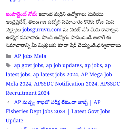
ఇంపార్టెంట్ నోట్:
ఇలాంటి మర్రిని ఉద్యోగాలు మరియు
ఆంధ్రప్రదేశ్, తెలంగాణ ఉద్యోగ సమాచారం కొరకు రోజు మన
వెబ్సైటు
jobsguruvu.com
ను విజిట్ చేసి మీకు కావాల్సిన
ఉద్యోగ సమాచారం పొంది ఉద్యోగం సాదించండి అలాగే ఈ
సమాచారాన్ని మీ మిత్రులకు కూడా షేర్ చెయ్యండి.ధన్యవాదాలు
Categories
AP Jobs Mela
Tags
ap govt jobs
,
ap job updates
,
ap jobs
,
ap
latest jobs
,
ap latest jobs 2024
,
AP Mega Job
Mela 2024
,
APSSDC Notification 2024
,
APSSDC
Recruitment 2024
AP మత్స్య శాఖలో పరీక్ష లేకుండా జాబ్స్ | AP
Fisheries Dept Jobs 2024 | Latest Govt Jobs
Update