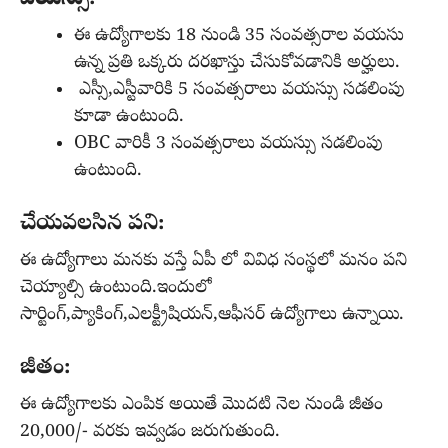
వయస్సు:
ఈ ఉద్యోగాలకు 18 నుండి 35 సంవత్సరాల వయసు
ఉన్న ప్రతి ఒక్కరు దరఖాస్తు చేసుకోవడానికి అర్హులు.
ఎస్సీ,ఎస్టీవారికి 5 సంవత్సరాలు వయస్సు సడలింపు
కూడా ఉంటుంది.
OBC వారికీ 3 సంవత్సరాలు వయస్సు సడలింపు
ఉంటుంది.
చేయవలసిన పని:
ఈ ఉద్యోగాలు మనకు వస్తే ఏపీ లో వివిధ సంస్థలో మనం పని
చెయ్యాల్సి ఉంటుంది.ఇందులో
సార్టింగ్,ప్యాకింగ్,ఎలక్ట్రీషియన్,ఆఫీసర్ ఉద్యోగాలు ఉన్నాయి.
జీతం:
ఈ ఉద్యోగాలకు ఎంపిక అయితే మొదటి నెల నుండి జీతం
20,000/- వరకు ఇవ్వడం జరుగుతుంది.