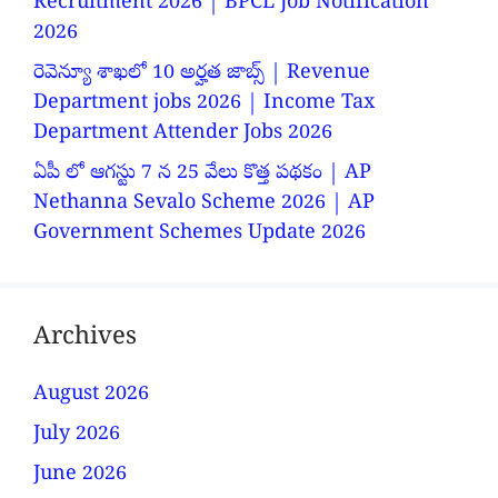
Recruitment 2026 | BPCL Job Notification
2026
రెవెన్యూ శాఖలో 10 అర్హత జాబ్స్ | Revenue
Department jobs 2026 | Income Tax
Department Attender Jobs 2026
ఏపీ లో ఆగస్టు 7 న 25 వేలు కొత్త పథకం | AP
Nethanna Sevalo Scheme 2026 | AP
Government Schemes Update 2026
Archives
August 2026
July 2026
June 2026