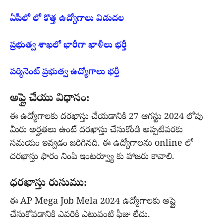
ఏపీలో లో కొత్త ఉద్యోగాలు విడుదల
ప్రభుత్వ శాఖలో భారీగా ఖాళీలు భర్తీ
పర్మినెంట్ ప్రభుత్వ ఉద్యోగాలు భర్తీ
అప్లై చేయు విధానం:
ఈ ఉద్యోగాలకు దరఖాస్తు చేయడానికి 27 ఆగస్టు 2024 లోపు
మీరు అర్హతలు ఉంటే దరఖాస్తు చేసుకోండి అప్పటివరకు
సమయం ఇవ్వడం జరిగినది. ఈ ఉద్యోగాలను online లో
దరఖాస్తు ఫారం నింపి ఇంటర్వ్యూ కు హాజరు కావాలి.
ధరఖాస్తు రుసుము:
ఈ AP Mega Job Mela 2024 ఉద్యోగాలకు అప్లై
చేసుకోవడానికి ఎవరికి ఎటువంటి ఫీజు లేదు.