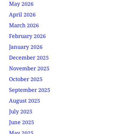
May 2026
April 2026
March 2026
February 2026
January 2026
December 2025
November 2025
October 2025
September 2025
August 2025
July 2025
June 2025
May 2025