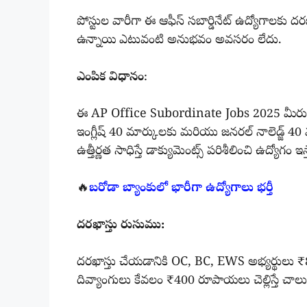
పోస్టుల వారీగా ఈ ఆఫీస్ సబార్డినేట్ ఉద్యోగాలకు ద
ఉన్నాయి ఎటువంటి అనుభవం అవసరం లేదు.
ఎంపిక విధానం
:
ఈ AP Office Subordinate Jobs 2025 మీరు దరఖాస
ఇంగ్లీష్ 40 మార్కులకు మరియు జనరల్ నాలెడ్జ్ 4
ఉత్తీర్ణత సాధిస్తే డాక్యుమెంట్స్ పరిశీలించి ఉద్యోగం ఇస
🔥
బరోడా బ్యాంకులో భారీగా ఉద్యోగాలు భర్తీ
దరఖాస్తు రుసుము:
దరఖాస్తు చేయడానికి OC, BC, EWS అభ్యర్థులు ₹8
దివ్యాంగులు కేవలం ₹400 రూపాయలు చెల్లిస్తే చాలు