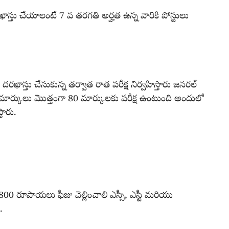
రఖాస్తు చేయాలంటే 7 వ తరగతి అర్హత ఉన్న వారికి పోస్టులు
్తు చేసుకున్న తర్వాత రాత పరీక్ష నిర్వహిస్తారు జనరల్
0 మార్కులు మొత్తంగా 80 మార్కులకు పరీక్ష ఉంటుంది అందులో
్తారు.
00 రూపాయలు ఫీజు చెల్లించాలి ఎస్సీ, ఎస్టీ మరియు
.