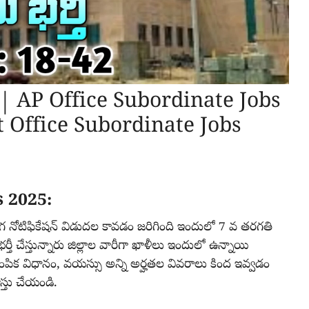
బ్స్ | AP Office Subordinate Jobs
t Office Subordinate Jobs
 2025:
ఉద్యోగ నోటిఫికేషన్ విడుదల కావడం జరిగింది ఇందులో 7 వ తరగతి
తీ చేస్తున్నారు జిల్లాల వారీగా ఖాళీలు ఇందులో ఉన్నాయి
ఎంపిక విధానం, వయస్సు అన్ని అర్హతల వివరాలు కింద ఇవ్వడం
స్తు చేయండి.