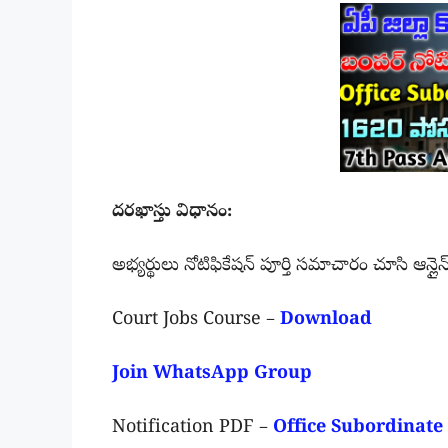
దరఖాస్తు విధానం:
అభ్యర్థులు నోటిఫికేషన్ పూర్తి సమాచారం చూసి ఆన్లై
Court Jobs Course –
Download
Join WhatsApp Group
Notification PDF –
Office Subordinate