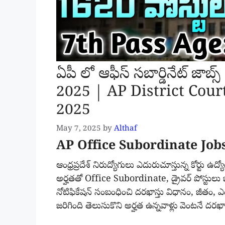
ఏపీ లో ఆఫీస్ సబార్డినేట్ జా
2025 | AP District Cour
2025
May 7, 2025
by
Althaf
AP Office Subordinate Jobs
ఆంధ్రప్రదేశ్ నిరుద్యోగులు ఎదురుచూస్తున్న కోర్టు 
అర్హతతో Office Subordinate, డ్రైవర్ పోస్టులు భర్
నోటిఫికేషన్ సంబంధించి దరఖాస్తు విధానం, జీతం, 
జరిగింది తెలుసుకొని అర్హత ఉన్నవాళ్లు వెంటనే దరఖా