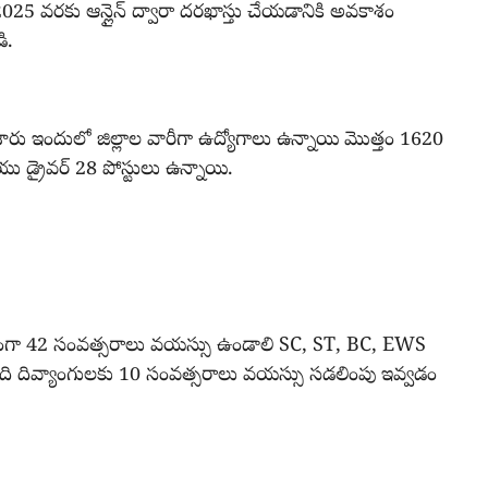
025 వరకు ఆన్లైన్ ద్వారా దరఖాస్తు చేయడానికి అవకాశం
ి.
 చేశారు ఇందులో జిల్లాల వారీగా ఉద్యోగాలు ఉన్నాయి మొత్తం 1620
 డ్రైవర్ 28 పోస్టులు ఉన్నాయి.
ష్టంగా 42 సంవత్సరాలు వయస్సు ఉండాలి SC, ST, BC, EWS
ది దివ్యాంగులకు 10 సంవత్సరాలు వయస్సు సడలింపు ఇవ్వడం