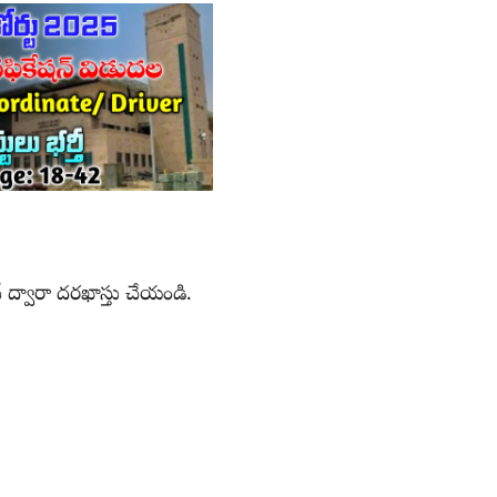
న్ ద్వారా దరఖాస్తు చేయండి.