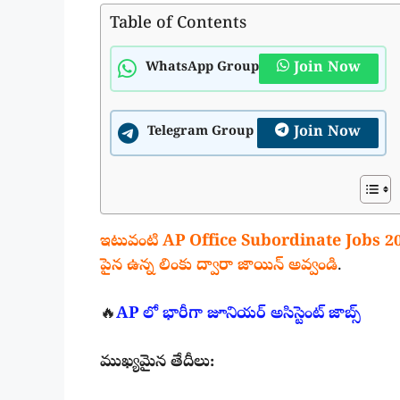
Table of Contents
Join Now
WhatsApp Group
Join Now
Telegram Group
ఇటువంటి AP Office Subordinate Jobs 2025
పైన ఉన్న లింకు ద్వారా జాయిన్ అవ్వండి
.
🔥
AP లో భారీగా జూనియర్ అసిస్టెంట్ జాబ్స్
ముఖ్యమైన తేదీలు: