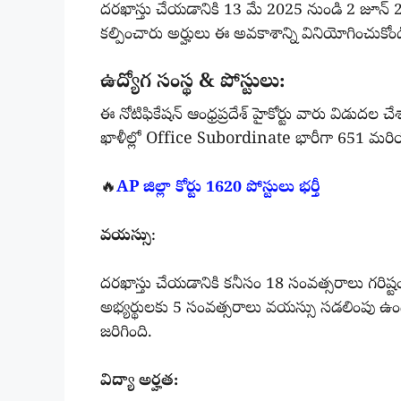
దరఖాస్తు చేయడానికి 13 మే 2025 నుండి 2 జూన్ 2
కల్పించారు అర్హులు ఈ అవకాశాన్ని వినియోగించుకోండ
ఉద్యోగ సంస్థ & పోస్టులు:
ఈ నోటిఫికేషన్ ఆంధ్రప్రదేశ్ హైకోర్టు వారు విడుదల
ఖాళీల్లో Office Subordinate భారీగా 651 మరియు
🔥
AP జిల్లా కోర్టు 1620 పోస్టులు భర్తీ
వయస్సు
:
దరఖాస్తు చేయడానికి కనీసం 18 సంవత్సరాలు గరి
అభ్యర్థులకు 5 సంవత్సరాలు వయస్సు సడలింపు ఉం
జరిగింది.
విద్యా అర్హత: