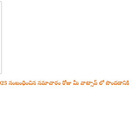
 సంబంధించిన సమాచారం రోజు మీ వాట్సాప్ లో పొందడానికి