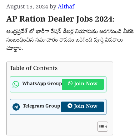
August 15, 2024
by
Althaf
AP Ration Dealer Jobs 2024
:
ఆంధ్రప్రదేశ్ లో భారీగా రేషన్ డీలర్ల నియామకం జరగనుంది వీటికి
సంబంధించిన సమాచారం రావడం జరిగింది పూర్తి వివరాలు
చూద్దాం.
Table of Contents
Join Now
WhatsApp Group
Join Now
Telegram Group