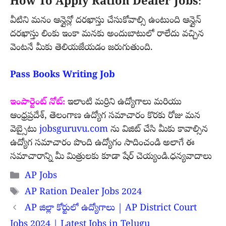
How To Apply Ration Dealer Jobs
:
వీటిని మనం ఆన్లైన్లో దరఖాస్తు చేసుకోవాల్సి ఉంటుంది ఆన్లైన్
దరఖాస్తు లింకు ఇంకా మనకు అందుబాటులో రాలేదు వచ్చిన
వెంటనే మీకు తెలియజేయడం జరుగుతుంది.
Pass Books Writing Job
ఇంపార్టెంట్ నోట్:
ఇలాంటి మర్రిని ఉద్యోగాలు మరియు
ఆంధ్రప్రదేశ్, తెలంగాణ ఉద్యోగ సమాచారం కొరకు రోజు మన
వెబ్సైటు
jobsguruvu.com
ను విజిట్ చేసి మీకు కావాల్సిన
ఉద్యోగ సమాచారం పొంది ఉద్యోగం సాదించండి అలాగే ఈ
సమాచారాన్ని మీ మిత్రులకు కూడా షేర్ చెయ్యండి.ధన్యవాదాలు
Categories
AP Jobs
Tags
AP Ration Dealer Jobs 2024
AP జిల్లా కోర్టులో ఉద్యోగాలు | AP District Court
Jobs 2024 | Latest Jobs in Telugu