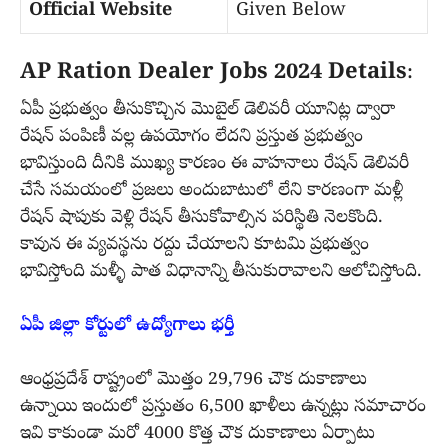
Official Website
Given Below
AP Ration Dealer Jobs 2024 Details
:
ఏపీ ప్రభుత్వం తీసుకొచ్చిన మొబైల్ డెలివరీ యూనిట్ల ద్వారా
రేషన్ పంపిణీ వల్ల ఉపయోగం లేదని ప్రస్తుత ప్రభుత్వం
భావిస్తుంది దీనికి ముఖ్య కారణం ఈ వాహనాలు రేషన్ డెలివరీ
చేసే సమయంలో ప్రజలు అందుబాటులో లేని కారణంగా మళ్లీ
రేషన్ షాపుకు వెళ్లి రేషన్ తీసుకోవాల్సిన పరిస్థితి నెలకొంది.
కావున ఈ వ్యవస్థను రద్దు చేయాలని కూటమి ప్రభుత్వం
భావిస్తోంది మళ్ళీ పాత విధానాన్ని తీసుకురావాలని ఆలోచిస్తోంది.
ఏపీ జిల్లా కోర్టులో ఉద్యోగాలు భర్తీ
ఆంధ్రప్రదేశ్ రాష్ట్రంలో మొత్తం 29,796 చౌక దుకాణాలు
ఉన్నాయి ఇందులో ప్రస్తుతం 6,500 ఖాళీలు ఉన్నట్లు సమాచారం
ఇవి కాకుండా మరో 4000 కొత్త చౌక దుకాణాలు ఏర్పాటు