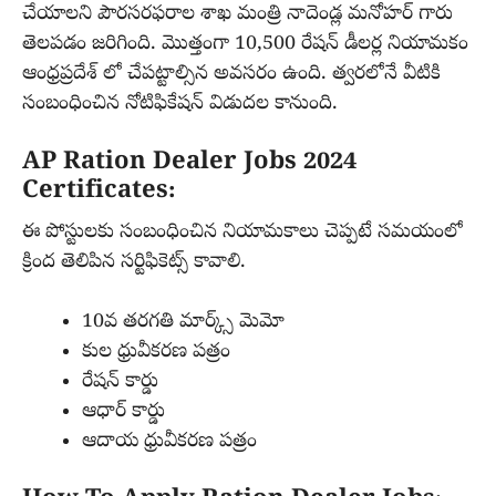
చేయాలని పౌరసరఫరాల శాఖ మంత్రి నాదెండ్ల మనోహర్ గారు
తెలపడం జరిగింది. మొత్తంగా 10,500 రేషన్ డీలర్ల నియామకం
ఆంధ్రప్రదేశ్ లో చేపట్టాల్సిన అవసరం ఉంది. త్వరలోనే వీటికి
సంబంధించిన నోటిఫికేషన్ విడుదల కానుంది.
AP Ration Dealer Jobs 2024
Certificates:
ఈ పోస్టులకు సంబంధించిన నియామకాలు చెప్పటే సమయంలో
క్రింద తెలిపిన సర్టిఫికెట్స్ కావాలి.
10వ తరగతి మార్క్స్ మెమో
కుల ధ్రువీకరణ పత్రం
రేషన్ కార్డు
ఆధార్ కార్డు
ఆదాయ ధ్రువీకరణ పత్రం