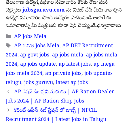
తెలంగాణ ఉద్యోగ,పథకాల సమాచారం కొరకు రోజు మన
వెబ్సైటు
jobsguruvu.com
ను విజిట్ చేసి మీకు కావాల్సిన
ఉద్యోగ సమాచారం పొంది ఉద్యోగం సాదించండి అలాగే ఈ
సమాచారాన్ని మీ మిత్రులకు కూడా షేర్ చెయ్యండి.ధన్యవాదాలు
Categories
AP Jobs Mela
Tags
AP 1275 Jobs Mela
,
AP DET Recruitment
2024
,
ap govt jobs
,
ap jobs mela
,
ap jobs mela
2024
,
ap jobs update
,
ap latest jobs
,
ap mega
jobs mela 2024
,
ap private jobs
,
job updates
telugu
,
jobs guruvu
,
latest ap jobs
AP రేషన్ డీలర్ల నియామకం | AP Ration Dealer
Jobs 2024 | AP Ration Shop Jobs
కరెంట్ ఆఫీస్ సబ్ స్టేషన్ లో జాబ్స్ | NPCIL
Recruitment 2024 | Latest Jobs in Telugu