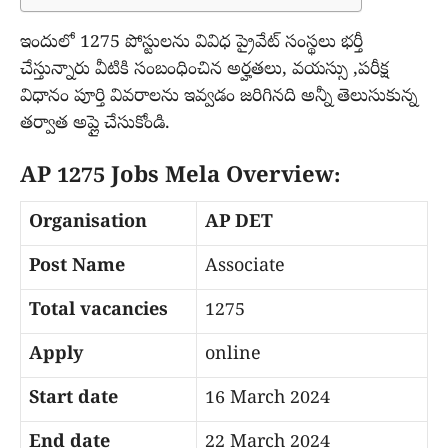
ఇందులో 1275 పోస్టులను వివిధ ప్రైవేట్ సంస్థలు భర్తీ
చేస్తున్నారు వీటికి సంబంధించిన అర్హతలు, వయస్సు ,పరీక్ష
విధానం పూర్తి వివరాలను ఇవ్వడం జరిగినది అన్నీ తెలుసుకున్న
తర్వాత అప్లై చేసుకోండి.
AP 1275 Jobs Mela Overview:
Organisation
AP DET
Post Name
Associate
Total vacancies
1275
Apply
online
Start date
16 March 2024
End date
22 March 2024