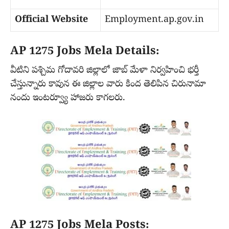
Official Website
Employment.ap.gov.in
AP 1275 Jobs Mela Details:
వీటిని పశ్చిమ గోదావరి జిల్లాలో జాబ్ మేళా నిర్వహించి భర్తీ
చేస్తున్నారు కావున ఈ జిల్లాల వారు కింద తెలిపిన చిరునామా
నందు ఇంటర్వ్యూ హాజరు కాగలరు.
AP 1275 Jobs Mela Posts: