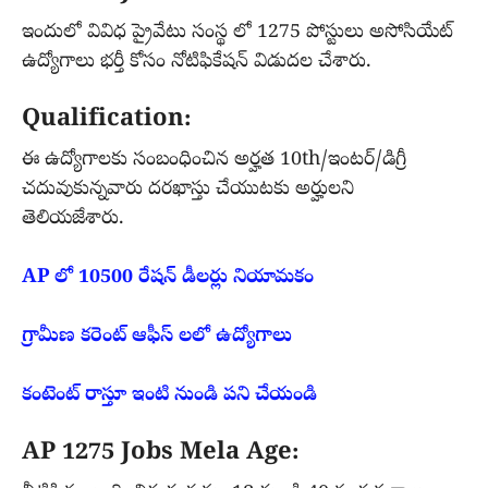
ఇందులో వివిధ ప్రైవేటు సంస్థ లో 1275 పోస్టులు అసోసియేట్
ఉద్యోగాలు భర్తీ కోసం నోటిఫికేషన్ విడుదల చేశారు.
Qualification:
ఈ ఉద్యోగాలకు సంబంధించిన అర్హత 10th/ఇంటర్/డిగ్రీ
చదువుకున్నవారు దరఖాస్తు చేయుటకు అర్హులని
తెలియజేశారు.
AP లో 10500 రేషన్ డీలర్లు నియామకం
గ్రామీణ కరెంట్ ఆఫీస్ లలో ఉద్యోగాలు
కంటెంట్ రాస్తూ ఇంటి నుండి పని చేయండి
AP 1275 Jobs Mela Age: