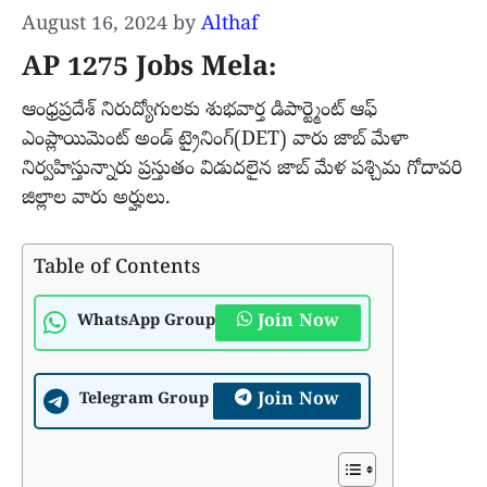
August 16, 2024
by
Althaf
AP 1275 Jobs Mela:
ఆంధ్రప్రదేశ్ నిరుద్యోగులకు శుభవార్త డిపార్ట్మెంట్ ఆఫ్
ఎంప్లాయిమెంట్ అండ్ ట్రైనింగ్(DET) వారు జాబ్ మేళా
నిర్వహిస్తున్నారు ప్రస్తుతం విడుదలైన జాబ్ మేళ పశ్చిమ గోదావరి
జిల్లాల వారు అర్హులు.
Table of Contents
Join Now
WhatsApp Group
Join Now
Telegram Group