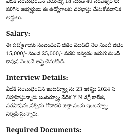
వీటికి సంబంధించిన వయస్సు 18 నుండి 40 సంవత్సరాలు
కలిగిన అభ్యర్థులు ఈ ఉద్యోగాలకు దరఖాస్తు చేసుకోవడానికి
అర్హులు.
Salary:
ఈ ఉద్యోగాలకు సంబంధించి జీతం మొదటి నెల నుండి జీతం
15,000/- నుండి 25,000/- వరకు ఇవ్వడం జరుగుతుంది
కావున వెంటనే అప్లై చేసుకోండి.
Interview Details:
వీటికి సంబంధించిన ఇంటర్వ్యూ ను 23 ఆగస్టు 2024 న
నిర్వహిస్తున్నారు ఇంటర్వ్యూ వేదిక Y N డిగ్రీ కాలేజీ,
నరసాపురం,పశ్చిమ గోదావరి జిల్లా నందు ఇంటర్వ్యూ
నిర్వహిస్తున్నారు.
Required Documents: