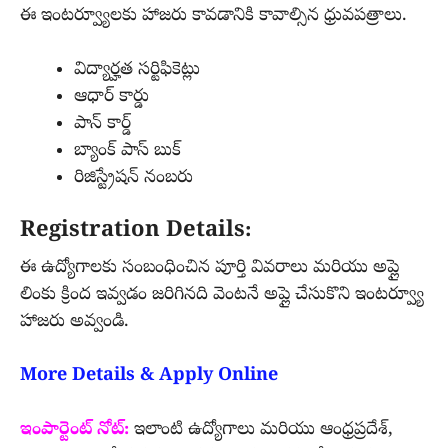
ఈ ఇంటర్వ్యూలకు హాజరు కావడానికి కావాల్సిన ధ్రువపత్రాలు.
విద్యార్హత సర్టిఫికెట్లు
ఆధార్ కార్డు
పాన్ కార్డ్
బ్యాంక్ పాస్ బుక్
రిజిస్ట్రేషన్ నంబరు
Registration Details:
ఈ ఉద్యోగాలకు సంబంధించిన పూర్తి వివరాలు మరియు అప్లై
లింకు క్రింద ఇవ్వడం జరిగినది వెంటనే అప్లై చేసుకొని ఇంటర్వ్యూ
హాజరు అవ్వండి.
More Details & Apply Online
ఇంపార్టెంట్ నోట్:
ఇలాంటి ఉద్యోగాలు మరియు ఆంధ్రప్రదేశ్,