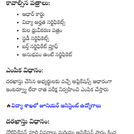
కావాల్సిన పత్రాలు:
ఆధార్ కార్డు
విద్యా అర్హత సర్టిఫికెట్స్
కుల ధ్రువీకరణ పత్రం
స్టడీ సర్టిఫికెట్స్
బర్త్ సర్టిఫికేట్ ప్రూఫ్
అనుభవం ఉంటే సర్టిఫికెట్
ఎంపిక విధానం
:
దరఖాస్తు చేసిన అభ్యర్థులకు వచ్చే అప్లికేషన్స్ ఆధారంగా
ఇంటర్వ్యూ లేదా రాత పరీక్ష నిర్వహించి ఎంపిక చేస్తారు
🔥
విద్యా శాఖలో జూనియర్ అసిస్టెంట్ ఉద్యోగాలు
దరఖాస్తు విధానం:
నోటిఫికేషన్ పూర్తి వివరాలు మరియు అప్లికేషన్ ఫారం క్రింద