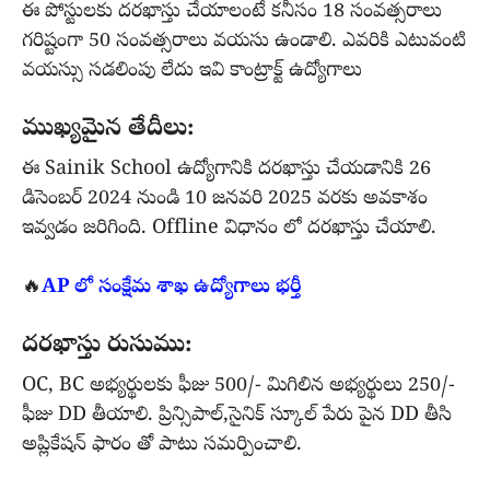
ఈ పోస్టులకు దరఖాస్తు చేయాలంటే కనీసం 18 సంవత్సరాలు
గరిష్టంగా 50 సంవత్సరాలు వయసు ఉండాలి. ఎవరికి ఎటువంటి
వయస్సు సడలింపు లేదు ఇవి కాంట్రాక్ట్ ఉద్యోగాలు
ముఖ్యమైన తేదీలు:
ఈ Sainik School ఉద్యోగానికి దరఖాస్తు చేయడానికి 26
డిసెంబర్ 2024 నుండి 10 జనవరి 2025 వరకు అవకాశం
ఇవ్వడం జరిగింది. Offline విధానం లో దరఖాస్తు చేయాలి.
🔥
AP లో సంక్షేమ శాఖ ఉద్యోగాలు భర్తీ
దరఖాస్తు రుసుము:
OC, BC అభ్యర్థులకు ఫీజు 500/- మిగిలిన అభ్యర్థులు 250/-
ఫీజు DD తీయాలి. ప్రిన్సిపాల్,సైనిక్ స్కూల్ పేరు పైన DD తీసి
అప్లికేషన్ ఫారం తో పాటు సమర్పించాలి.