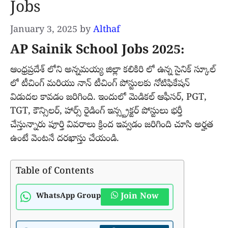
Jobs
January 3, 2025
by
Althaf
AP Sainik School Jobs 2025:
ఆంధ్రప్రదేశ్ లోని అన్నమయ్య జిల్లా కలికిరి లో ఉన్న సైనిక్ స్కూల్
లో టీచింగ్ మరియు నాన్ టీచింగ్ పోస్టులకు నోటిఫికేషన్
విడుదల కావడం జరిగింది. ఇందులో మెడికల్ ఆఫీసర్, PGT,
TGT, కౌన్సిలర్, హార్స్ రైడింగ్ ఇన్స్ట్రక్టర్ పోస్టులు భర్తీ
చేస్తున్నారు పూర్తి వివరాలు క్రింద ఇవ్వడం జరిగింది చూసి అర్హత
ఉంటే వెంటనే దరఖాస్తు చేయండి.
Table of Contents
Join Now
WhatsApp Group