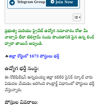
Join Now
Telegram Group
ప్రభుత్వ మరియు ప్రైవేట్ ఉద్యోగ సమాచారం రోజు మీ
వాట్సాప్ లేదా టెలిగ్రామ్ నందు పొందడానికి పైన ఉన్న లింక్
ద్వారా జాయిన్ అవ్వండి
.
🔥
జిల్లా కోర్టులో 1673 పోస్టులు భర్తీ
ఉద్యోగ భర్తీ సంస్థ:
ఈ నోటిఫికేషన్ అన్నమయ్య జిల్లా కలికిరి సైనిక్ స్కూల్ వారు
విడుదల చేయడం జరిగింది కాంట్రాక్ట్ విధానంలో పోస్టులు భర్తీ
చేస్తున్నారు.
పోస్టుల వివరాలు
: