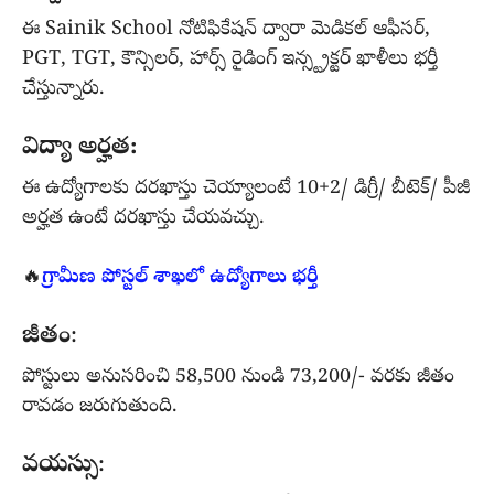
ఈ Sainik School నోటిఫికేషన్ ద్వారా మెడికల్ ఆఫీసర్,
PGT, TGT, కౌన్సిలర్, హార్స్ రైడింగ్ ఇన్స్ట్రక్టర్ ఖాళీలు భర్తీ
చేస్తున్నారు.
విద్యా అర్హత:
ఈ ఉద్యోగాలకు దరఖాస్తు చెయ్యాలంటే 10+2/ డిగ్రీ/ బీటెక్/ పీజీ
అర్హత ఉంటే దరఖాస్తు చేయవచ్చు.
🔥
గ్రామీణ పోస్టల్ శాఖలో ఉద్యోగాలు భర్తీ
జీతం
:
పోస్టులు అనుసరించి 58,500 నుండి 73,200/- వరకు జీతం
రావడం జరుగుతుంది.
వయస్సు
: