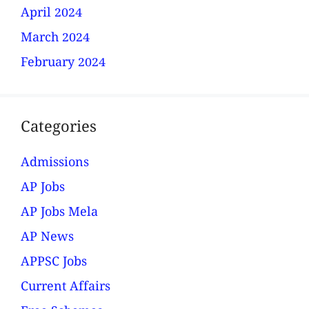
April 2024
March 2024
February 2024
Categories
Admissions
AP Jobs
AP Jobs Mela
AP News
APPSC Jobs
Current Affairs