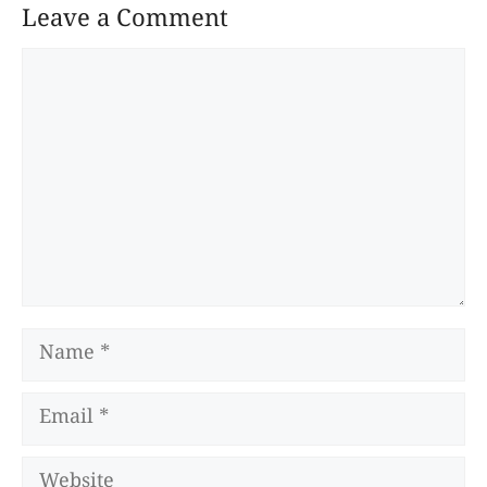
Leave a Comment
Comment
Name
Email
Website