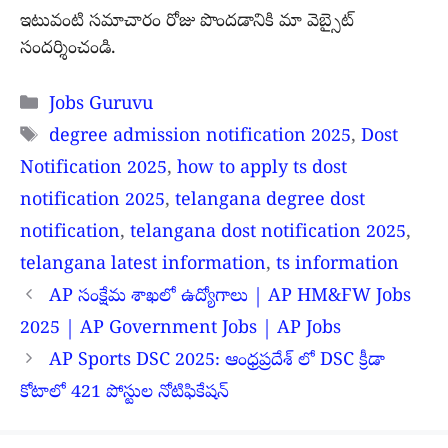
ఇటువంటి సమాచారం రోజు పొందడానికి మా వెబ్సైట్
సందర్శించండి.
Categories
Jobs Guruvu
Tags
degree admission notification 2025
,
Dost
Notification 2025
,
how to apply ts dost
notification 2025
,
telangana degree dost
notification
,
telangana dost notification 2025
,
telangana latest information
,
ts information
AP సంక్షేమ శాఖలో ఉద్యోగాలు | AP HM&FW Jobs
2025 | AP Government Jobs | AP Jobs
AP Sports DSC 2025: ఆంధ్రప్రదేశ్ లో DSC క్రీడా
కోటాలో 421 పోస్టుల నోటిఫికేషన్