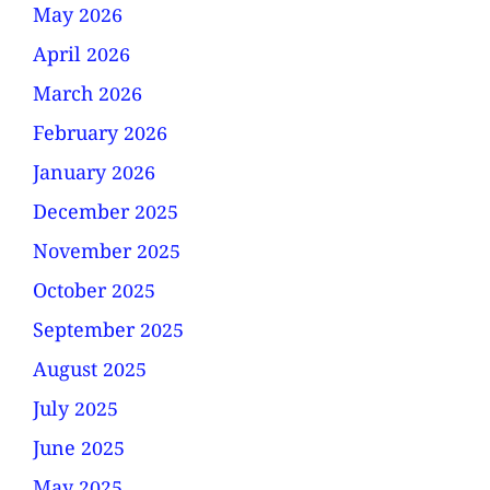
May 2026
April 2026
March 2026
February 2026
January 2026
December 2025
November 2025
October 2025
September 2025
August 2025
July 2025
June 2025