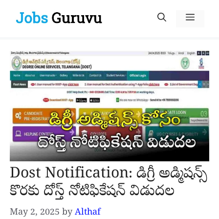
Skip
Menu
to
content
Dost Notification: డిగ్రీ అడ్మిషన్స్
కొరకు దోస్త్ నోటిఫికేషన్ విడుదల
May 2, 2025
by
Althaf