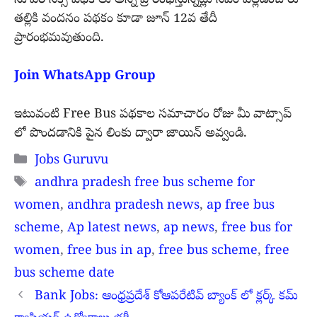
సూపర్ సిక్స్ పథకాలు అన్ని ప్రారంభిస్తున్నట్లు సీఎం వెల్లడించారు
తల్లికి వందనం పథకం కూడా జూన్ 12వ తేదీ
ప్రారంభమవుతుంది.
Join WhatsApp Group
ఇటువంటి Free Bus పథకాల సమాచారం రోజు మీ వాట్సాప్
లో పొందడానికి పైన లింకు ద్వారా జాయిన్ అవ్వండి.
Categories
Jobs Guruvu
Tags
andhra pradesh free bus scheme for
women
,
andhra pradesh news
,
ap free bus
scheme
,
Ap latest news
,
ap news
,
free bus for
women
,
free bus in ap
,
free bus scheme
,
free
bus scheme date
Bank Jobs: ఆంధ్రప్రదేశ్ కోఆపరేటివ్ బ్యాంక్ లో క్లర్క్ కమ్