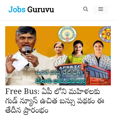
Skip
Menu
to
content
Free Bus: ఏపీ లోని మహిళలకు
గుడ్ న్యూస్ ఉచిత బస్సు పథకం ఈ
తేదీన ప్రారంభం