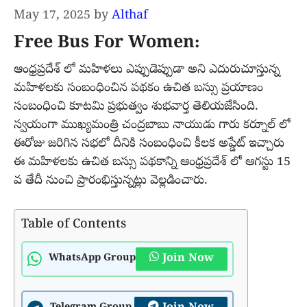
May 17, 2025
by
Althaf
Free Bus For Women:
ఆంధ్రప్రదేశ్ లో మహిళలు ఎప్పుడెప్పుడా అని ఎదురుచూస్తున్న
మహిళలకు సంబంధించిన పథకం ఉచిత బస్సు ప్రయాణం
సంబంధించి కూటమి ప్రభుత్వం శుభవార్త తెలియజేసింది.
స్వయంగా ముఖ్యమంత్రి చంద్రబాబు నాయుడు గారు కర్నూల్ లో
ఈరోజు జరిగిన సభలో దీనికి సంబంధించి కీలక అప్డేట్ ఇచ్చారు
ఈ మహిళలకు ఉచిత బస్సు పథకాన్ని ఆంధ్రప్రదేశ్ లో ఆగస్టు 15
వ తేదీ నుంచి ప్రారంభిస్తున్నట్లు వెల్లడించారు.
Table of Contents
Join Now
WhatsApp Group