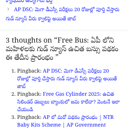
క్యాషియర్ ఉద్యోగాలు భర్తీ
AP DSC: మెగా డీఎస్సీ పరీక్షలు 20 రోజుల్లో పూర్తి చేస్తారు
గుడ్ న్యూస్ వీరు క్వాలిఫై అయితే జాబ్
3 thoughts on “Free Bus: ఏపీ లోని
మహిళలకు గుడ్ న్యూస్ ఉచిత బస్సు పథకం
ఈ తేదీన ప్రారంభం ”
Pingback:
AP DSC: మెగా డీఎస్సీ పరీక్షలు 20
రోజుల్లో పూర్తి చేస్తారు గుడ్ న్యూస్ వీరు క్వాలిఫై అయితే
జాబ్
Pingback:
Free Gas Cylinder 2025: ఉచిత
సిలిండర్ డబ్బులు బ్యాంకులో జమ కాలేదా? వెంటనే ఇలా
చేయండి
Pingback:
AP లో మరో పథకం ప్రారంభం | NTR
Baby Kits Scheme | AP Government