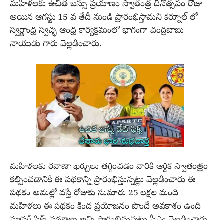
మహిళలకు ఉచిత బస్సు ప్రయాణం స్వాతంత్ర దినోత్సవం రోజు
అయిన ఆగస్టు 15 వ తేదీ నుండి ప్రారంభిస్తామని కర్నూల్ లో
స్వర్ణాంధ్ర స్వచ్ఛ ఆంధ్ర కార్యక్రమంలో భాగంగా చంద్రబాబు
నాయుడు గారు వెల్లడించారు.
మహిళలకు రవాణా ఖర్చులు తగ్గించడం వారికి ఆర్థిక స్వాతంత్రం
కల్పించడానికి ఈ పథకాన్ని ప్రారంభిస్తున్నట్లు వెల్లడించారు ఈ
పథకం అమల్లో వస్తే రోజుకు సుమారు 25 లక్షల మంది
మహిళలు ఈ పథకం కింద ప్రయోజనం పొందే అవకాశం ఉంది