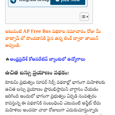
Join Now
Telegram Group
ఇటువంటి AP Free Bus పథకాల సమాచారం రోజు మీ
వాట్సాప్ లో పొందడానికి పైన ఉన్న లింక్ ద్వారా జాయిన్
అవ్వండి.
🔥
ఆంధ్రప్రదేశ్ కోఆపరేటివ్ బ్యాంకులో ఉద్యోగాలు
ఉచిత బస్సు ప్రయాణం పథకం:
కూటమి ప్రభుత్వం సూపర్ సిక్స్ పథకాల్లో భాగంగా మహిళలకు
ఉచిత బస్సు ప్రయాణం ప్రారంభిస్తామని వాగ్దానం చేయడం
జరిగింది అందులో భాగంగా ప్రభుత్వం ఏర్పడి సంవత్సరం
కావస్తున్న ఈ పథకానికి సంబంధించి ఎటువంటి అప్డేట్ లేదు
మహిళలు అందరూ చాలా రోజులుగా ఎదురుచూస్తున్నారు