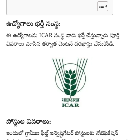
ఉద్యోగాలు భర్తీ సంస్థ:
ఈ ఉద్యోగాలను ICAR సంస్థ వారు భర్తీ చేస్తున్నారు పూర్తి
వివరాలు చూసిన తర్వాత వెంటనే దరఖాస్తు చేసుకోండి.
పోస్టుల వివరాలు:
ఇందులో గ్రామీణ ఫీల్డ్ ఇన్వెష్టిగేటర్ పోస్టులకు నోటిఫికేషన్