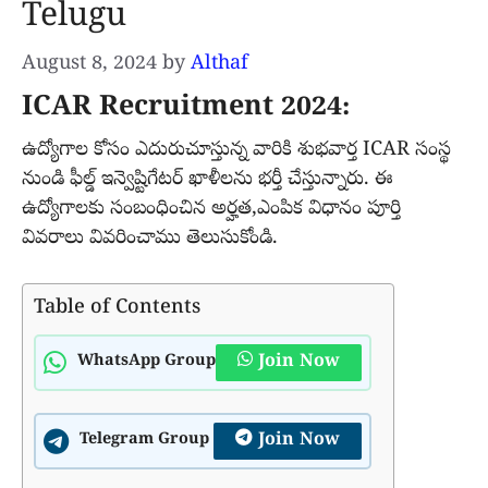
Telugu
August 8, 2024
by
Althaf
ICAR Recruitment 2024:
ఉద్యోగాల కోసం ఎదురుచూస్తున్న వారికి శుభవార్త ICAR సంస్థ
నుండి ఫీల్డ్ ఇన్వెష్టిగేటర్ ఖాళీలను భర్తీ చేస్తున్నారు. ఈ
ఉద్యోగాలకు సంబంధించిన అర్హత,ఎంపిక విధానం పూర్తి
వివరాలు వివరించాము తెలుసుకోండి.
Table of Contents
Join Now
WhatsApp Group
Join Now
Telegram Group