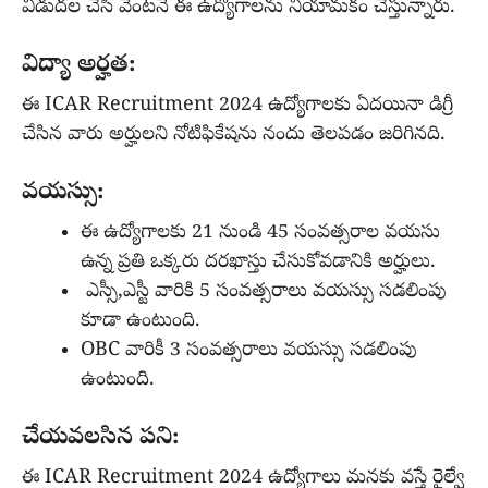
విడుదల చేసి వెంటనే ఈ ఉద్యోగాలను నియామకం చేస్తున్నారు.
విద్యా అర్హత:
ఈ ICAR Recruitment 2024 ఉద్యోగాలకు ఏదయినా డిగ్రీ
చేసిన వారు అర్హులని నోటిఫికేషను నందు తెలపడం జరిగినది.
వయస్సు:
ఈ ఉద్యోగాలకు 21 నుండి 45 సంవత్సరాల వయసు
ఉన్న ప్రతి ఒక్కరు దరఖాస్తు చేసుకోవడానికి అర్హులు.
ఎస్సీ,ఎస్టీ వారికి 5 సంవత్సరాలు వయస్సు సడలింపు
కూడా ఉంటుంది.
OBC వారికీ 3 సంవత్సరాలు వయస్సు సడలింపు
ఉంటుంది.
చేయవలసిన పని:
ఈ ICAR Recruitment 2024 ఉద్యోగాలు మనకు వస్తే రైల్వే