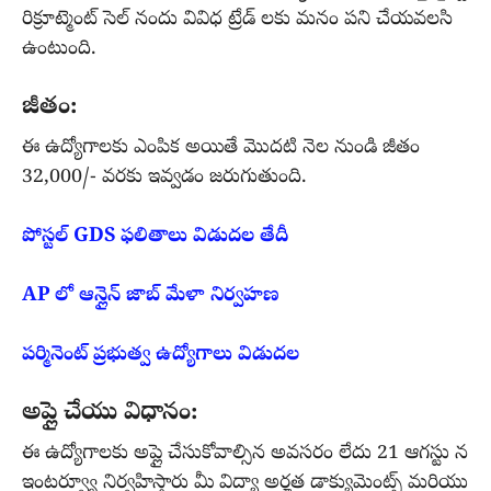
రిక్రూట్మెంట్ సెల్ నందు వివిధ ట్రేడ్ లకు మనం పని చేయవలసి
ఉంటుంది.
జీతం:
ఈ ఉద్యోగాలకు ఎంపిక అయితే మొదటి నెల నుండి జీతం
32,000/- వరకు ఇవ్వడం జరుగుతుంది.
పోస్టల్ GDS ఫలితాలు విడుదల తేదీ
AP లో ఆన్లైన్ జాబ్ మేళా నిర్వహణ
పర్మినెంట్ ప్రభుత్వ ఉద్యోగాలు విడుదల
అప్లై చేయు విధానం:
ఈ ఉద్యోగాలకు అప్లై చేసుకోవాల్సిన అవసరం లేదు 21 ఆగస్టు న
ఇంటర్వ్యూ నిర్వహిస్తారు మీ విద్యా అర్హత డాక్యుమెంట్స్ మరియు