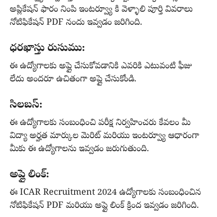
అప్లికేషన్ ఫారం నింపి ఇంటర్వ్యూ కి వెళ్ళాలి పూర్తి వివరాలు
నోటిఫికేషన్ PDF నందు ఇవ్వడం జరిగింది.
ధరఖాస్తు రుసుము:
ఈ ఉద్యోగాలకు అప్లై చేసుకోవడానికి ఎవరికి ఎటువంటి ఫీజు
లేదు అందరూ ఉచితంగా అప్లై చేసుకోండి.
సిలబస్:
ఈ ఉద్యోగాలకు సంబంధించి పరీక్ష నిర్వహించరు కేవలం మీ
విద్యా అర్హత మార్కుల మెరిట్ మరియు ఇంటర్వ్యూ ఆధారంగా
మీకు ఈ ఉద్యోగాలను ఇవ్వడం జరుగుతుంది.
అప్లై లింక్:
ఈ ICAR Recruitment 2024 ఉద్యోగాలకు సంబంధించిన
నోటిఫికేషన్ PDF మరియు అప్లై లింక్ క్రింద ఇవ్వడం జరిగింది.