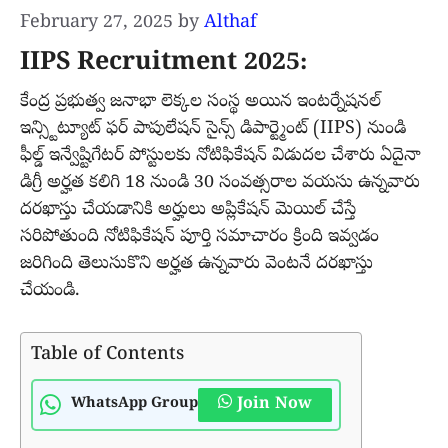
February 27, 2025
by
Althaf
IIPS Recruitment 2025:
కేంద్ర ప్రభుత్వ జనాభా లెక్కల సంస్థ అయిన ఇంటర్నేషనల్
ఇన్స్టిట్యూట్ ఫర్ పాపులేషన్ సైన్స్ డిపార్ట్మెంట్ (IIPS) నుండి
ఫీల్డ్ ఇన్వేష్టిగేటర్ పోస్టులకు నోటిఫికేషన్ విడుదల చేశారు ఏదైనా
డిగ్రీ అర్హత కలిగి 18 నుండి 30 సంవత్సరాల వయసు ఉన్నవారు
దరఖాస్తు చేయడానికి అర్హులు అప్లికేషన్ మెయిల్ చేస్తే
సరిపోతుంది నోటిఫికేషన్ పూర్తి సమాచారం క్రింది ఇవ్వడం
జరిగింది తెలుసుకొని అర్హత ఉన్నవారు వెంటనే దరఖాస్తు
చేయండి.
Table of Contents
Join Now
WhatsApp Group