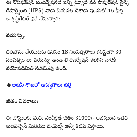
ఈ నోటిఫికేషన్ ఇంటర్నేషనల్ ఇన్స్టిట్యూట్ ఫర్ పాపులేషన్ సైన్స్
డిపార్ట్మెంట్ (IIPS) వారు విడుదల చేశారు ఇందులో 16 ఫీల్డ్
ఇన్వెస్టిగేటర్ భర్తీ చేస్తున్నారు.
వయస్సు
:
దరఖాస్తు చేయుటకు కనీసం 18 సంవత్సరాలు గరిష్టంగా 30
సంవత్సరాలు వయస్సు ఉండాలి రిజర్వేషన్ కలిగిన వారికి
వయోపరిమితి సడలింపు ఉంది.
🔥
అటవీ శాఖలో ఉద్యోగాలు భర్తీ
జీతం వివరాలు:
ఈ పోస్టులకు మీరు ఎంపికైతే జీతం 31000/- లభిస్తుంది ఇతర
అలవెన్సెస్ మరియు బెనిఫిట్స్ అన్నీ కలిపి వస్తాయి.