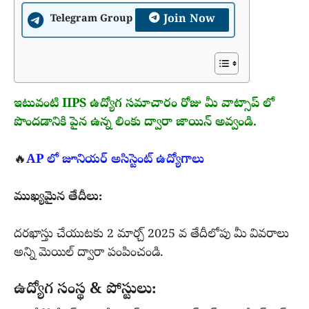
Join Now
Telegram Group
ఇటువంటి IIPS ఉద్యోగ సమాచారం రోజు మీ వాట్సాప్ లో
పొందడానికి పైన ఉన్న లింకు ద్వారా జాయిన్ అవ్వండి.
🔥
AP లో జూనియర్ అసిస్టెంట్ ఉద్యోగాలు
ముఖ్యమైన తేదీలు:
దరఖాస్తు చేయుటకు 2 మార్చ్ 2025 వ తేదీలోపు మీ వివరాలు
అన్ని మెయిల్ ద్వారా పంపించండి.
ఉద్యోగ సంస్థ & పోస్టులు: