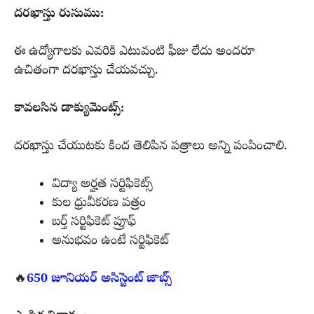
దరఖాస్తు రుసుము:
ఈ ఉద్యోగాలకు ఎవరికి ఎటువంటి ఫీజు లేదు అందరూ
ఉచితంగా దరఖాస్తు చేయవచ్చు.
కావలసిన డాక్యుమెంట్స్:
దరఖాస్తు చేయుటకు కింద తెలిపిన పత్రాలు అన్ని పంపించాలి.
విద్యా అర్హత సర్టిఫికెట్స్
కుల ధ్రువీకరణ పత్రం
బర్త్ సర్టిఫికెట్ ప్రూఫ్
అనుభవం ఉంటే సర్టిఫికెట్
🔥
650 జూనియర్ అసిస్టెంట్ జాబ్స్