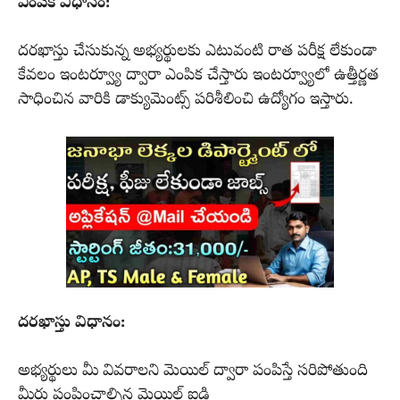
ఎంపిక విధానం:
దరఖాస్తు చేసుకున్న అభ్యర్థులకు ఎటువంటి రాత పరీక్ష లేకుండా
కేవలం ఇంటర్వ్యూ ద్వారా ఎంపిక చేస్తారు ఇంటర్వ్యూలో ఉత్తీర్ణత
సాధించిన వారికి డాక్యుమెంట్స్ పరిశీలించి ఉద్యోగం ఇస్తారు.
దరఖాస్తు విధానం:
అభ్యర్థులు మీ వివరాలని మెయిల్ ద్వారా పంపిస్తే సరిపోతుంది
మీరు పంపించాల్సిన మెయిల్ ఐడి