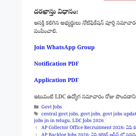
దరఖాస్తు విధానం:
ఆసక్తి కలిగిన అభ్యర్థులు నోటిఫికేషన్ పూర్తి సమాచా
పంపించాలి.
Join WhatsApp Group
Notification PDF
Application PDF
ఇటువంటి LDC ఉద్యోగ సమాచారం రోజు పొందడానికి 
Categories
Govt Jobs
Tags
central govt jobs
,
govt jobs
,
govt jobs upda
jobs jn in telugu
,
LDC Jobs 2026
AP Collector Office Recruitment 2026: ఏపి కలెక్టర
AP Backlog Jobs 2026: ఏపి కలెక్టర్ ఆఫీస్ లో పర్మనెంట