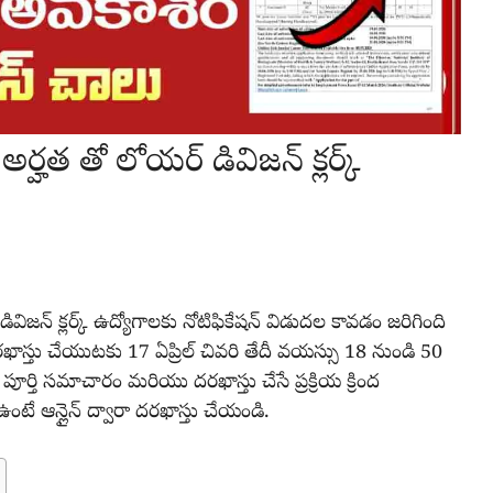
హత తో లోయర్ డివిజన్ క్లర్క్
ిజన్ క్లర్క్ ఉద్యోగాలకు నోటిఫికేషన్ విడుదల కావడం జరిగింది
రఖాస్తు చేయుటకు 17 ఏప్రిల్ చివరి తేదీ వయస్సు 18 నుండి 50
ర్తి సమాచారం మరియు దరఖాస్తు చేసే ప్రక్రియ క్రింద
ంటే ఆన్లైన్ ద్వారా దరఖాస్తు చేయండి.