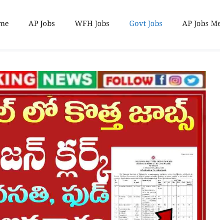
me
AP Jobs
WFH Jobs
Govt Jobs
AP Jobs M