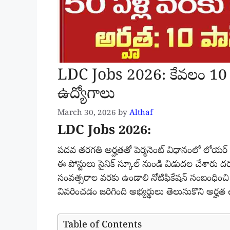
LDC Jobs 2026: కేవలం 10 అర్
ఉద్యోగాలు
March 30, 2026
by
Althaf
LDC Jobs 2026:
పదవ తరగతి అర్హతతో పెర్మనెంట్ విధానంలో లోయర్ డివ
ఈ పోస్టులు సైనిక్ స్కూల్ నుండి విడుదల చేశారు ద
సంవత్సరాల వరకు ఉండాలి నోటిఫికేషన్ సంబంధించి పూ
వివరించడం జరిగింది అభ్యర్థులు తెలుసుకొని అర్హత ఉ
Table of Contents