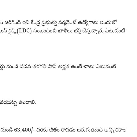
 జరిగింది ఇవి కేంద్ర ప్రభుత్వ పర్మనెంట్ ఉద్యోగాలు ఇందులో
్లర్క్(LDC) సంబంధించి ఖాళీలు భర్తీ చేస్తున్నారు ఎటువంటి
దిన బోర్డు నుండి పదవ తరగతి పాస్ అర్హత ఉంటే చాలు ఎటువంటి
ు వయస్సు ఉండాలి.
0/- నుండి 63,400/- వరకు జీతం రావడం జరుగుతుంది అన్ని రకాల