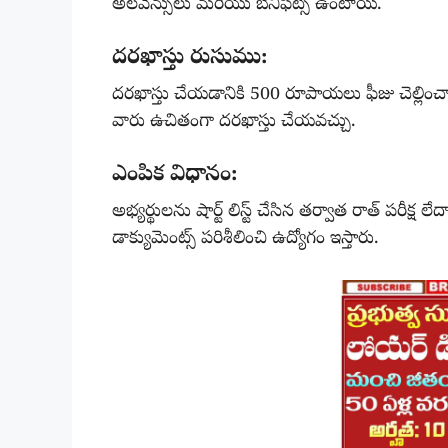
అలవెన్సులు మరియు బెనిఫిట్స్ ఉంటాయి.
దరఖాస్తు రుసుము:
దరఖాస్తు చేయడానికి 500 రూపాయలు ఫీజు చెల్లించాలి 
వారు ఉచితంగా దరఖాస్తు చేయవచ్చు.
ఎంపిక విధానం:
అభ్యర్థులను షార్ట్ లిస్ట్ చేసిన తర్వాత రాత్ పరీక్ష ల
డాక్యుమెంట్స్ పరిశీలించి ఉద్యోగం ఇస్తారు.