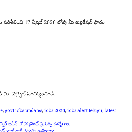
రం పరిశీలించి 17 ఏప్రిల్ 2026 లోపు మీ అప్లికేషన్ ఫారం
మా వెబ్సైట్ సందర్శించండి.
te
,
govt jobs updates
,
jobs 2026
,
jobs alert telugu
,
latest
్ ఆఫీస్ లో పర్మనెంట్ ప్రభుత్వ ఉద్యోగాలు
్ బ్యాక్ లాగ్ ప్రభుత్వ ఉద్యోగాలు