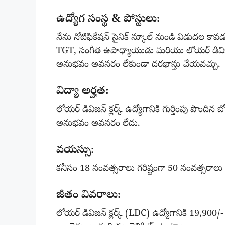
ఉద్యోగ సంస్థ & పోస్టులు:
నేను నోటిఫికేషన్ సైనిక్ స్కూల్ నుండి విడుదల కావడం
TGT, సంగీత ఉపాధ్యాయుడు మరియు లోయర్ డివిజన్ క
అనుభవం అవసరం లేకుండా దరఖాస్తు చేయవచ్చు.
విద్యా అర్హత:
లోయర్ డివిజన్ క్లర్క్ ఉద్యోగానికి గుర్తింపు పొం
అనుభవం అవసరం లేదు.
వయస్సు
:
కనీసం 18 సంవత్సరాలు గరిష్టంగా 50 సంవత్సరాల
జీతం వివరాలు:
లోయర్ డివిజన్ క్లర్క్ (LDC) ఉద్యోగానికి 19,90