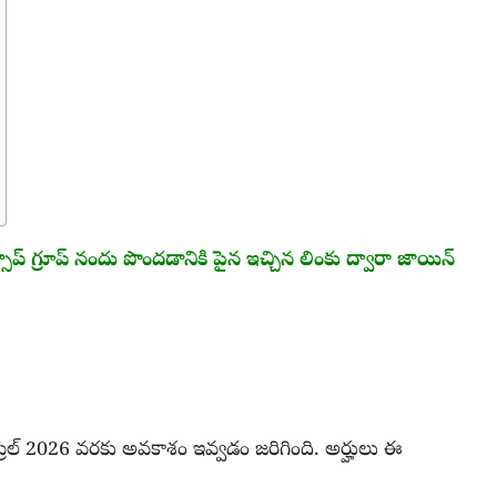
 గ్రూప్ నందు పొందడానికి పైన ఇచ్చిన లింకు ద్వారా జాయిన్
రిల్ 2026 వరకు అవకాశం ఇవ్వడం జరిగింది. అర్హులు ఈ