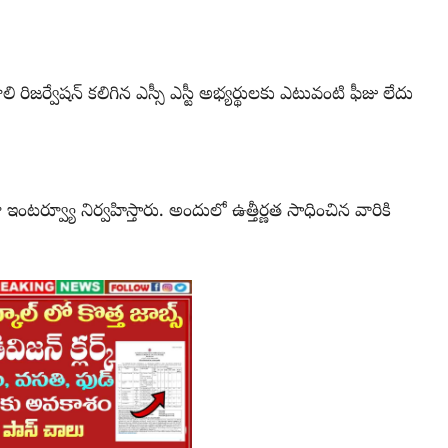
రిజర్వేషన్ కలిగిన ఎస్సీ ఎస్టీ అభ్యర్థులకు ఎటువంటి ఫీజు లేదు
ేదా ఇంటర్వ్యూ నిర్వహిస్తారు. అందులో ఉత్తీర్ణత సాధించిన వారికి