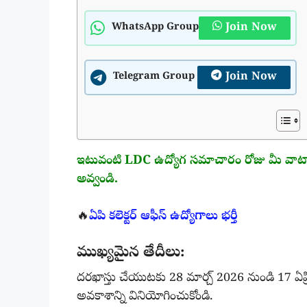
Join Now
WhatsApp Group
Join Now
Telegram Group
ఇటువంటి LDC ఉద్యోగ సమాచారం రోజు మీ వాట్సాప్
అవ్వండి.
🔥
ఏపి కలెక్టర్ ఆఫీస్ ఉద్యోగాలు భర్తీ
ముఖ్యమైన తేదీలు:
దరఖాస్తు చేయుటకు 28 మార్చ్ 2026 నుండి 17 ఏప్
అవకాశాన్ని వినియోగించుకోండి.