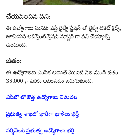
చేయవలసిన పని:
ఈ ఉద్యోగాలు మనకు వస్తే రైల్వే స్టేషన్ లో రైల్వే టికెట్ క్లర్క్,
జూనియర్ అసిస్టెంట్,స్టేషన్ మాష్టర్ గా పని చెయ్యాల్సి
ఉంటుంది.
జీతం:
ఈ ఉద్యోగాలకు ఎంపిక అయితే మొదటి నెల నుండి జీతం
35,000 /- వరకు లభించడం జరుగుతుంది.
ఏపీలో లో కొత్త ఉద్యోగాలు విడుదల
ప్రభుత్వ శాఖలో భారీగా ఖాళీలు భర్తీ
పర్మినెంట్ ప్రభుత్వ ఉద్యోగాలు భర్తీ