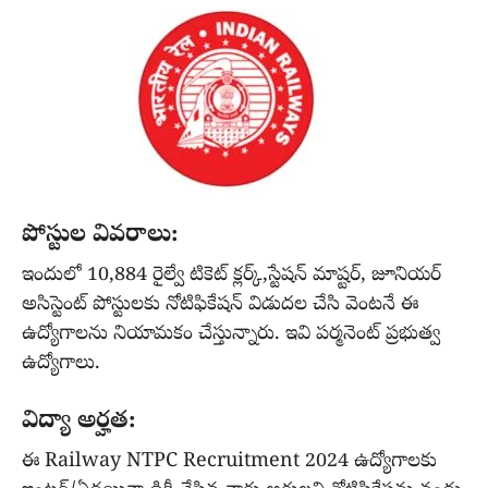
పోస్టుల వివరాలు:
ఇందులో 10,884 రైల్వే టికెట్ క్లర్క్,స్టేషన్ మాష్టర్, జూనియర్
అసిస్టెంట్ పోస్టులకు నోటిఫికేషన్ విడుదల చేసి వెంటనే ఈ
ఉద్యోగాలను నియామకం చేస్తున్నారు. ఇవి పర్మనెంట్ ప్రభుత్వ
ఉద్యోగాలు.
విద్యా అర్హత:
ఈ Railway NTPC Recruitment 2024 ఉద్యోగాలకు