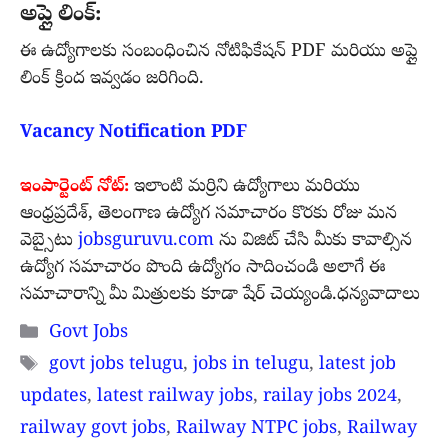
అప్లై లింక్:
ఈ ఉద్యోగాలకు సంబంధించిన నోటిఫికేషన్ PDF మరియు అప్లై
లింక్ క్రింద ఇవ్వడం జరిగింది.
Vacancy Notification PDF
ఇంపార్టెంట్ నోట్:
ఇలాంటి మర్రిని ఉద్యోగాలు మరియు
ఆంధ్రప్రదేశ్, తెలంగాణ ఉద్యోగ సమాచారం కొరకు రోజు మన
వెబ్సైటు
jobsguruvu.com
ను విజిట్ చేసి మీకు కావాల్సిన
ఉద్యోగ సమాచారం పొంది ఉద్యోగం సాదించండి అలాగే ఈ
సమాచారాన్ని మీ మిత్రులకు కూడా షేర్ చెయ్యండి.ధన్యవాదాలు
Categories
Govt Jobs
Tags
govt jobs telugu
,
jobs in telugu
,
latest job
updates
,
latest railway jobs
,
railay jobs 2024
,
railway govt jobs
,
Railway NTPC jobs
,
Railway