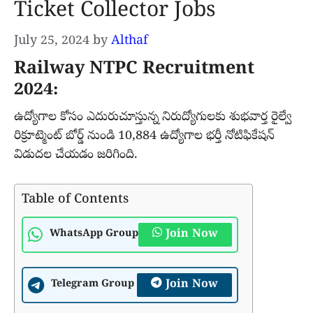
Ticket Collector Jobs
July 25, 2024
by
Althaf
Railway NTPC Recruitment
2024:
ఉద్యోగాల కోసం ఎదురుచూస్తున్న నిరుద్యోగులకు శుభవార్త రైల్వే
రిక్రూట్మెంట్ బోర్డ్ నుండి 10,884 ఉద్యోగాల భర్తీ నోటిఫికేషన్
విడుదల చేయడం జరిగింది.
Table of Contents
Join Now
WhatsApp Group
Join Now
Telegram Group