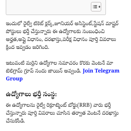
ఇందులో రైల్వే టికెట్ క్లర్క్,జూనియర్ అసిస్టెంట్,స్టేషన్ మాష్టర్
పోస్టులు భర్తీ చేస్తున్నారు ఈ ఉద్యోగాలకు సంబంధించి
అర్హత,అప్లై విధానం, దరఖాస్తు,పరీక్ష విధానం పూర్తి వివరాలు
క్రింద ఇవ్వడం జరిగింది.
ఇటువంటి మర్రిని ఉద్యోగాల సమాచరం కొరకు వెంటనే మా
టెలిగ్రామ్ గ్రూప్ నందు జాయిన్ అవ్వండి.
Join Telegram
Group
ఉద్యోగాలు భర్తీ సంస్థ:
ఈ ఉద్యోగాలను రైల్వే రిక్రూట్మెంట్ బోర్డు(RRB) వారు భర్తీ
చేస్తున్నారు పూర్తి వివరాలు చూసిన తర్వాత వెంటనే దరఖాస్తు
చేసుకోండి.