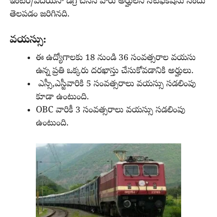
ఇంటర్/ఏదయినా డిగ్రీ చేసిన వారు అర్హులని నోటిఫికేషను నందు
తెలపడం జరిగినది.
వయస్సు:
ఈ ఉద్యోగాలకు 18 నుండి 36 సంవత్సరాల వయసు
ఉన్న ప్రతి ఒక్కరు దరఖాస్తు చేసుకోవడానికి అర్హులు.
ఎస్సీ,ఎస్టీవారికి 5 సంవత్సరాలు వయస్సు సడలింపు
కూడా ఉంటుంది.
OBC వారికీ 3 సంవత్సరాలు వయస్సు సడలింపు
ఉంటుంది.