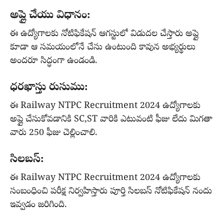
అప్లై చేయు విధానం:
ఈ ఉద్యోగాలకు నోటిఫికేషన్ ఆగస్టులో విడుదల చేస్తారు అప్లై
కూడా ఆ సమయంలోనే చేసు ఉంటుంది కావున అభ్యర్థులు
అందరూ సిద్ధంగా ఉండండి.
ధరఖాస్తు రుసుము:
ఈ Railway NTPC Recruitment 2024 ఉద్యోగాలకు
అప్లై చేసుకోవడానికి SC,ST వారికి ఎటువంటి ఫీజు లేదు మిగతా
వారు 250 ఫీజు చెల్లించాలి.
సిలబస్:
ఈ Railway NTPC Recruitment 2024 ఉద్యోగాలకు
సంబంధించి పరీక్ష నిర్వహిస్తారు పూర్తి సిలబస్ నోటిఫికేషన్ నందు
ఇవ్వడం జరిగింది.