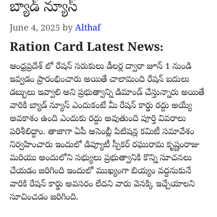
బ్యాడ్ న్యూస్
June 4, 2025
by
Althaf
Ration Card Latest News:
ఆంధ్రప్రదేశ్ లో రేషన్ సరుకులు డీలర్ల ద్వారా జూన్ 1 నుండి
ఇవ్వడం ప్రారంభించారు అయితే చాలామంది రేషన్ బదులు
డబ్బులు ఇవ్వాలి అని ప్రభుత్వాన్ని డిమాండ్ చేస్తున్నారు అయితే
వారికి బ్యాడ్ న్యూస్ ఎందుకంటే మీ రేషన్ కార్డు రద్దు అయ్యే
అవకాశం ఉంది ఎందుకు రద్దు అవుతుంది పూర్తి వివరాలు
పరిశీలిద్దాం. తాజాగా ఏపీ అసెంబ్లీ పిటిషన్ల కమిటీ సమావేశం
నిర్వహించారు ఇందులో డిప్యూటీ స్పీకర్ రఘురామ కృష్ణంరాజు
మరియు అందులోని సభ్యులు ప్రభుత్వానికి కొన్ని సూచనలు
చేయడం జరిగింది ఇందులో ముఖ్యంగా బియ్యం వద్దనుకునే
వారికి రేషన్ కార్డు అవసరం లేదని వారు వెనక్కి ఇచ్చేయాలని
సూచించడం జరిగింది.