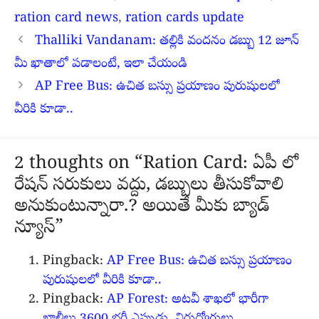
ration card news
,
ration cards update
Thalliki Vandanam: తల్లికి వందనం డబ్బు 12 జూన్
మీ ఖాతాలో పడాలంటే, ఇలా చేయండి
AP Free Bus: ఉచిత బస్సు ప్రయాణం పురుషులలో
వీరికి కూడా..
2 thoughts on “Ration Card: ఏపీ లో
రేషన్ సరుకులు వద్దు, డబ్బులు తీసుకోవాలి
అనుకుంటున్నారా.? అయితే మీకు బ్యాడ్
న్యూస్”
Pingback:
AP Free Bus: ఉచిత బస్సు ప్రయాణం
పురుషులలో వీరికి కూడా..
Pingback:
AP Forest: అటవీ శాఖలో భారీగా