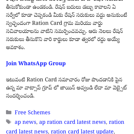
తీసుకోకుండా ఉండకండి. రేషన్ బదులు డబ్బు కావాలని ఏ
సర్వేలో కూడా చెప్పకండి మీకు రేషన్ సరుకులు వద్దు అనుకుంటే
స్వచ్ఛందంగా Ration Card గ్రామ మరియు వార్డు
సచివాలయాలను వాటిని సమర్పించవచ్చు. ఆరు నెలలు రేషన్
సరుకులు తీసుకొని వారి కార్డులు కూడా త్వరలో రద్దు అయ్యే
అవకాశం.
Join WhatsApp Group
ఇటువంటి Ration Card సమాచారం రోజు పొందడానికి పైన
ఉన్న మా వాట్సాప్ గ్రూప్ లో జాయిన్ అవ్వండి లేదా మా వెబ్సైట్
సందర్శించండి.
Categories
Free Schemes
Tags
ap news
,
ap ration card latest news
,
ration
card latest news
,
ration card latest update
,