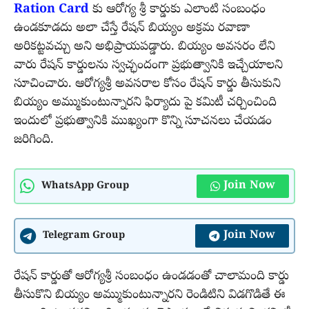
Ration Card
కు ఆరోగ్య శ్రీ కార్డుకు ఎలాంటి సంబంధం
ఉండకూడదు అలా చేస్తే రేషన్ బియ్యం అక్రమ రవాణా
అరికట్టవచ్చు అని అభిప్రాయపడ్డారు. బియ్యం అవసరం లేని
వారు రేషన్ కార్డులను స్వచ్ఛందంగా ప్రభుత్వానికి ఇచ్చేయాలని
సూచించారు. ఆరోగ్యశ్రీ అవసరాల కోసం రేషన్ కార్డు తీసుకుని
బియ్యం అమ్ముకుంటున్నారని ఫిర్యాదు పై కమిటీ చర్చించింది
ఇందులో ప్రభుత్వానికి ముఖ్యంగా కొన్ని సూచనలు చేయడం
జరిగింది.
Join Now
WhatsApp Group
Join Now
Telegram Group
రేషన్ కార్డుతో ఆరోగ్యశ్రీ సంబంధం ఉండడంతో చాలామంది కార్డు
తీసుకొని బియ్యం అమ్ముకుంటున్నారని రెండిటిని విడగొడితే ఈ