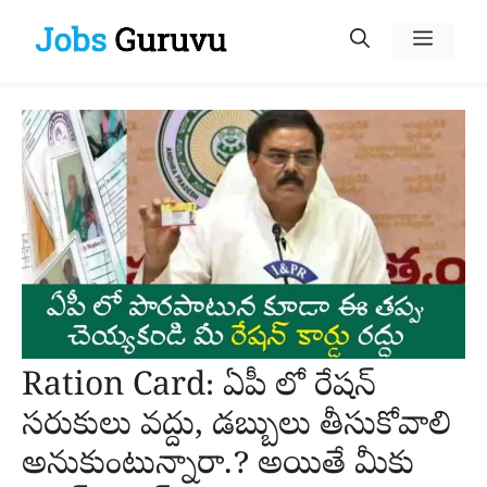
Skip
Menu
to
content
Ration Card: ఏపీ లో రేషన్
సరుకులు వద్దు, డబ్బులు తీసుకోవాలి
అనుకుంటున్నారా.? అయితే మీకు