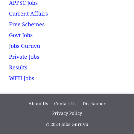
APPSC Jobs
Current Affairs
Free Schemes
Govt Jobs
Jobs Guruvu
Private Jobs
Results
WFH Jobs
About Us
Contact Us
Disclaimer
Privacy Policy
© 2024 Jobs Guruvu