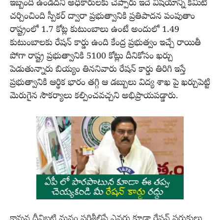
ఇబ్బంది ఉండదని అధికారులకు చెప్పారు ఇదే విషయాన్ని కమిటీ
చర్చించింది స్పీకర్ ద్వారా ప్రభుత్వానికి ప్రతిపాదన పంపుతాం
రాష్ట్రంలో 1.7 కోట్ల కుటుంబాలు ఉంటే అందులో 1.49
కుటుంబాలకు రేషన్ కార్డు ఉంది కేంద్ర ప్రభుత్వం ఇచ్చే రాయితీ
పోగా రాష్ట్ర ప్రభుత్వానికి 5100 కోట్లు దీనికోసం ఖర్చు
పెడుతున్నారు బియ్యం తిననివారు రేషన్ కార్డు తిరిగి ఇస్తే
ప్రభుత్వానికి ఆర్థిక భారం తగ్గి ఆ డబ్బులు విద్య శాఖ పై ఖర్చుపెట్టి
మెరుగైన సౌకర్యాలు కల్పించవచ్చని అభిప్రాయపడ్డారు.
కావున దీనిబట్టి మనం పరిశీలిస్తే ఎవరు కూడా రేషన్ సరుకులు