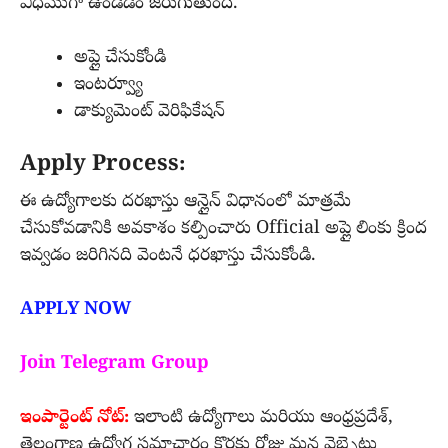
విధముగా ఉండడం జరుగుతుంది.
అప్లై చేసుకోండి
ఇంటర్వ్యూ
డాక్యుమెంట్ వెరిఫికేషన్
Apply Process:
ఈ ఉద్యోగాలకు దరఖాస్తు ఆన్లైన్ విధానంలో మాత్రమే
చేసుకోవడానికి అవకాశం కల్పించారు Official అప్లై లింకు క్రింద
ఇవ్వడం జరిగినది వెంటనే ధరఖాస్తు చేసుకోండి.
APPLY NOW
Join Telegram Group
ఇంపార్టెంట్ నోట్:
ఇలాంటి ఉద్యోగాలు మరియు ఆంధ్రప్రదేశ్,
తెలంగాణ ఉద్యోగ సమాచారం కొరకు రోజు మన వెబ్సైటు