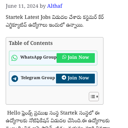
June 11, 2024
by
Althaf
Startek Latest Jobs విడుదల చేశారు కస్టమర్ కేర్
ఎగ్జిక్యూటివ్ ఉద్యోగాలు ఇందులో ఉన్నాయి.
Table of Contents
Join Now
WhatsApp Group
Join Now
Telegram Group
Hello ఫ్రెండ్స్ ప్రముఖ సంస్థ Startek సంస్థలో ఈ
ఉద్యోగాలకు నోటిఫికేషన్ విడుదల చేసింది.ఈ ఉద్యోగాలకు