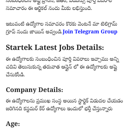
సంబంధించిన అప్లై ప్రాసెస్, జీతం, వయస్సు పూర్తి వివరాల
సమాచారం ఈ ఆర్టికల్ నందు మీకు లభిస్తుంది.
ఇటువంటి ఉద్యోగాల సమాచరం కొరకు వెంటనే మా టెలిగ్రామ్
గ్రూప్ నందు జాయిన్ అవ్వండి.
Join Telegram Group
Startek Latest Jobs Details:
ఈ ఉద్యోగాలకు సంబంధించిన పూర్తి వివరాలు ఇచ్చాము అన్ని
చదివి తెలుసుకున్న తరువాత ఆన్లైన్ లో ఈ ఉద్యోగాలకు అప్లై
చేసుకోండి.
Company Details:
ఈ ఉద్యోగాలను ప్రముఖ సంస్థ అయిన స్టార్టెక్ విడుదల చేయడం
జరిగినది కస్టమర్ కేర్ ఉద్యోగాలు ఇందులో భర్తీ చేస్తున్నారు
Age: