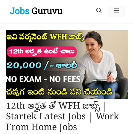
Skip
Menu
to
content
12th అర్హత తో WFH జాబ్స్ |
Startek Latest Jobs | Work
From Home Jobs