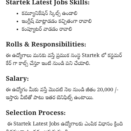
Startek Latest Jobs Skills:
కమ్యూనికేషన్ స్కిల్స్ ఉండాలి
ఇంగ్లీష్ మాట్లాడడం కచ్చితంగా రావాలి
కంప్యూటర్ వాడడం రావాలి
Rolls & Responsibilities:
ఈ ఉద్యోగాలు మనకు వస్తే ప్రముక సంస్థ Startek లో కస్టమర్
కేర్ గా కాల్స్ చేస్తూ ఇంటి నుండి పని చేయాలి.
Salary:
ఈ ఉద్యోగం మీకు వస్తే మొదటి నెల నుండి జీతం 20,000 /-
ఇస్తారు వీటితో పాటు ఇతర బెనిఫిట్స్ ఉంటాయి.
Selection Process:
ఈ Startek Latest Jobs ఉద్యోగాలకు ఎంపిక విధానం క్రింది