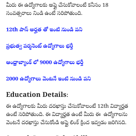
మీరు ఈ ఉద్యోగాలకు అప్లై చేసుకోవాలంటే కనీసం 18
సంవత్సరాలు నిండి ఉంటే సరిపోతుంది.
12th పాస్ అర్హత తో ఇంటి నుండి పని
ప్రభుత్వ పర్మనెంట్ ఉద్యోగాలు భర్తీ
ఆంధ్రాబ్యాంక్ లో 9000 ఉద్యోగాలు భర్తీ
2000 ఉద్యోగాలు వెంటనే ఇంటి నుండి పని
Education Details
:
ఈ ఉద్యోగాలకు మీరు దరఖాస్తు చేసుకోవాలంటే 12th విద్యార్హత
ఉంటే సరిపోతుంది. ఈ విద్యార్హత ఉంటే మీరు ఈ ఉద్యోగాలను
వెంటనే దరఖాస్తు చేసుకోండి అప్లై లింక్ క్రింద ఇవ్వడం జరిగినది.