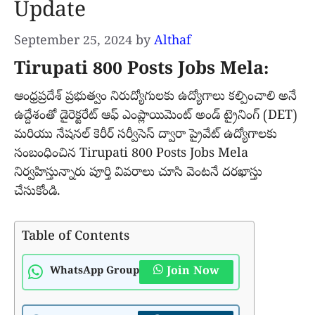
Update
September 25, 2024
by
Althaf
Tirupati 800 Posts Jobs Mela:
ఆంధ్రప్రదేశ్ ప్రభుత్వం నిరుద్యోగులకు ఉద్యోగాలు కల్పించాలి అనే
ఉద్దేశంతో డైరెక్టరేట్ ఆఫ్ ఎంప్లాయిమెంట్ అండ్ ట్రైనింగ్ (DET)
మరియు నేషనల్ కెరీర్ సర్వీసెస్ ద్వారా ప్రైవేట్ ఉద్యోగాలకు
సంబంధించిన Tirupati 800 Posts Jobs Mela
నిర్వహిస్తున్నారు పూర్తి వివరాలు చూసి వెంటనే దరఖాస్తు
చేసుకోండి.
Table of Contents
Join Now
WhatsApp Group