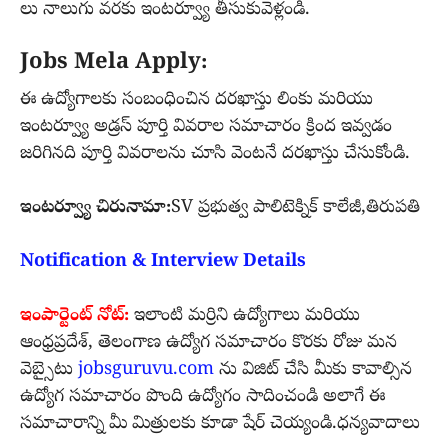
లు నాలుగు వరకు ఇంటర్వ్యూ తీసుకువెళ్లండి.
Jobs Mela Apply:
ఈ ఉద్యోగాలకు సంబంధించిన దరఖాస్తు లింకు మరియు
ఇంటర్వ్యూ అడ్రస్ పూర్తి వివరాల సమాచారం క్రింద ఇవ్వడం
జరిగినది పూర్తి వివరాలను చూసి వెంటనే దరఖాస్తు చేసుకోండి.
ఇంటర్వ్యూ చిరునామా:
SV ప్రభుత్వ పాలిటెక్నిక్ కాలేజీ,తిరుపతి
Notification & Interview Details
ఇంపార్టెంట్ నోట్:
ఇలాంటి మర్రిని ఉద్యోగాలు మరియు
ఆంధ్రప్రదేశ్, తెలంగాణ ఉద్యోగ సమాచారం కొరకు రోజు మన
వెబ్సైటు
jobsguruvu.com
ను విజిట్ చేసి మీకు కావాల్సిన
ఉద్యోగ సమాచారం పొంది ఉద్యోగం సాదించండి అలాగే ఈ
సమాచారాన్ని మీ మిత్రులకు కూడా షేర్ చెయ్యండి.ధన్యవాదాలు