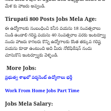
మేళ కు హాజరు అవ్వండి.
Tirupati 800 Posts Jobs Mela Age:
ఈ ఉద్యోగాలకు సంబంధించి కనీస వయసు 18 సంవత్సరాలు
నిండి ఉండాలి గరిష్ట వయసు 40 సంవత్సరాల వరకు ఇంటర్వ్యూ
నందు హాజరు కాగలరు కొన్ని ఉద్యోగాలకు కొంత తక్కువ గరిష్ట
వయసు కూడా ఉంటుంది అది మీరు నోటిఫికేషన్ నందు
చూసుకొని ఇంటర్వ్యూకు వెళ్ళండి.
More Jobs:
ప్రభుత్వ శాఖలో పర్మనెంట్ ఉద్యోగాలు భర్తీ
Work From Home Jobs Part Time
Jobs Mela Salary: