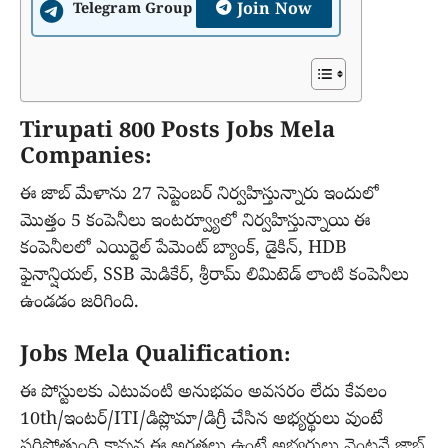
Join Now
Telegram Group
Tirupati 800 Posts Jobs Mela
Companies:
ఈ జాబ్ మేళాను 27 సెప్టెంబర్ నిర్వహిస్తున్నారు ఇందులో
మొత్తం 5 కంపెనీలు ఇంటర్వ్యూలో నిర్వహిస్తున్నాయి ఈ
కంపెనీలలో ఎయిర్టెల్ పేమెంట్ బ్యాంక్, డైకిన్, HDB
ఫైనాన్షియల్, SSB మెడికేర్, శ్రీరామ్ లిమిటెడ్ లాంటి కంపెనీలు
ఉండడం జరిగింది.
Jobs Mela Qualification:
ఈ పోస్టులకు ఎటువంటి అనుభవం అవసరం లేదు కేవలం
10th/ఇంటర్/ITI/డిప్లొమా/డిగ్రీ చేసిన అభ్యర్థులు వుంటే
సరిపోతుంది కావున ఈ అర్హతలు ఉంటే అభ్యర్థులు వెంటనే జాబ్