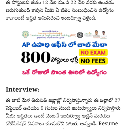
ఈ పోస్టులకు జీతం 12 వేల నుండి 22 వేల వరకు ఉండడం
జరుగుతుంది కావున మీకు ఏ జీతం సంబంధించిన ఉద్యోగం
కావాలంటే అర్హత అనుసరించి ఇంటర్వ్యూ వెళ్లండి.
Interview:
ఈ జాబ్ మేళ తిరుపతి జిల్లాల్లో నిర్వహిస్తున్నారు ఈ జిల్లాలో 27
సెప్టెంబర్ ఉదయం 9 గంటల నుండి ఇంటర్వ్యూలు నిర్వహిస్తారు
మీకు అర్హతలు ఉంటే వెంటనే ఇంటర్వ్యూ అడ్రస్ మరియు
నోటిఫికేషన్ వివరాలు చూసుకొని హాజరు అవ్వండి. Resume