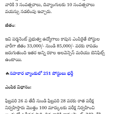
వారికి 3 సంవత్సరాలు, దివ్యాంగులకు 10 సంవత్సరాలు
వయస్సు సడలింపు ఇచ్చారు.
జీతం
:
ఇవి పర్మనెంట్ ప్రభుత్వ ఉద్యోగాలు కావున ఎంపికైతే పోస్టుల
వారీగా జీతం 33,000/- నుండి 85,000/- వరకు రావడం
జరుగుతుంది ఇతర అన్ని రకాల అలవెన్సెస్ మరియు బెనిఫిట్స్
ఉంటాయి.
🔥
సహకార బ్యాంకులో 251 పోస్టులు భర్తీ
ఎంపిక విధానం:
ఫిబ్రవరి 26 వ తేదీ నుండి ఫిబ్రవరి 28 వరకు రాత పరీక్ష
నిర్వహిస్తారు మొత్తం 100 మార్కులకు పరీక్ష నిర్వహించి