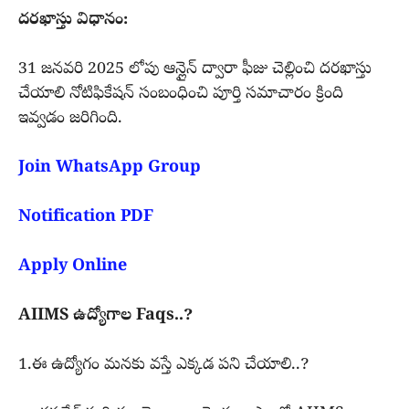
దరఖాస్తు విధానం:
31 జనవరి 2025 లోపు ఆన్లైన్ ద్వారా ఫీజు చెల్లించి దరఖాస్తు
చేయాలి నోటిఫికేషన్ సంబంధించి పూర్తి సమాచారం క్రింది
ఇవ్వడం జరిగింది.
Join WhatsApp Group
Notification PDF
Apply Online
AIIMS ఉద్యోగాల Faqs..?
1.ఈ ఉద్యోగం మనకు వస్తే ఎక్కడ పని చేయాలి..?