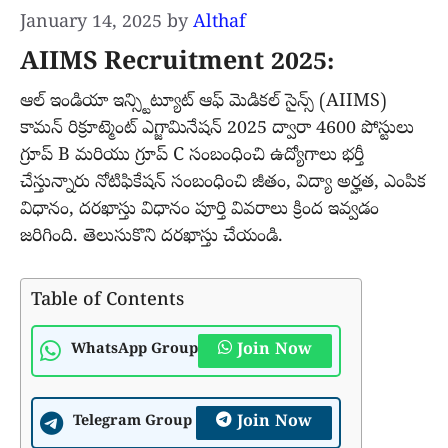
January 14, 2025
by
Althaf
AIIMS Recruitment 2025:
ఆల్ ఇండియా ఇన్స్టిట్యూట్ ఆఫ్ మెడికల్ సైన్స్ (AIIMS)
కామన్ రిక్రూట్మెంట్ ఎగ్జామినేషన్ 2025 ద్వారా 4600 పోస్టులు
గ్రూప్ B మరియు గ్రూప్ C సంబంధించి ఉద్యోగాలు భర్తీ
చేస్తున్నారు నోటిఫికేషన్ సంబంధించి జీతం, విద్యా అర్హత, ఎంపిక
విధానం, దరఖాస్తు విధానం పూర్తి వివరాలు క్రింద ఇవ్వడం
జరిగింది. తెలుసుకొని దరఖాస్తు చేయండి.
Table of Contents
Join Now
WhatsApp Group
Join Now
Telegram Group