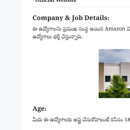
Official Website
Company & Job Details:
ఈ ఉద్యోగాలను ప్రముఖ సంస్థ అయిన Amazon విడుద
ఉద్యోగాలు భర్తీ చేస్తున్నారు.
Age:
మీరు ఈ ఉద్యోగాలకు అప్లై చేసుకోవాలంటే కనీసం 1