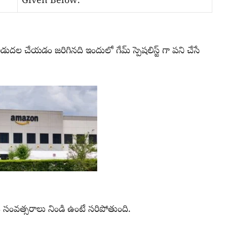
Given Below.
ల చేయడం జరిగినది ఇందులో గేమ్ స్పెషలిస్ట్ గా పని చేసే
8 సంవత్సరాలు నిండి ఉంటే సరిపోతుంది.