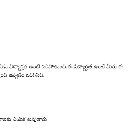
 పాస్ విద్యార్హత ఉంటే సరిపోతుంది.ఈ విద్యార్హత ఉంటే మీరు ఈ
్రింద ఇవ్వడం జరిగినది.
యోగాలకు ఎంపిక అవుతారు