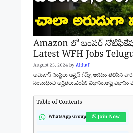
Amazon లో బంపర్ నోటిఫిక
Latest WFH Jobs Telug
August 23, 2024
by
Althaf
అమెజాన్ సంస్థలు ఆన్లైన్ గేమ్స్ ఆడటం తెలిసిన 
సంబంధించి అర్హతలు,ఎంపిక విధానం,అప్లై విధానం పూర
Table of Contents
Join Now
WhatsApp Group