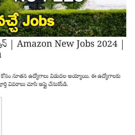
ేషన్ | Amazon New Jobs 2024 |
u
వారి కోసం నూతన ఉద్యోగాలు విడుదల అయ్యాయి. ఈ ఉద్యోగాలకు
్తి వివరాలు చూసి అప్లై చేసుకోండి.