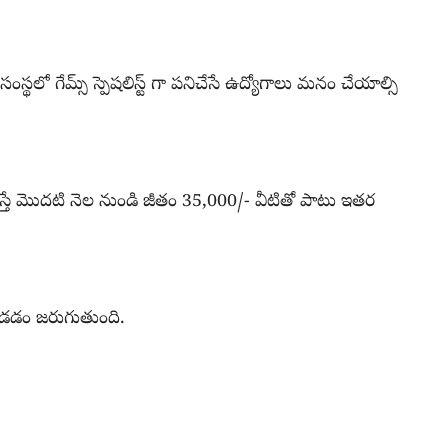
థలో గేమ్స్ స్పెషలిస్ట్ గా పనిచేసే ఉద్యోగాలు మనం చేయాల్సి
 మొదటి నెల నుండి జీతం 35,000/- వీటితో పాటు ఇతర
ండడం జరుగుతుంది.