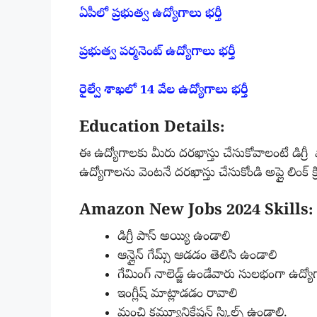
ఏపీలో ప్రభుత్వ ఉద్యోగాలు భర్తీ
ప్రభుత్వ పర్మనెంట్ ఉద్యోగాలు భర్తీ
రైల్వే శాఖలో 14 వేల ఉద్యోగాలు భర్తీ
Education Details:
ఈ ఉద్యోగాలకు మీరు దరఖాస్తు చేసుకోవాలంటే డిగ్రీ
ఉద్యోగాలను వెంటనే దరఖాస్తు చేసుకోండి అప్లై లింక్ క
Amazon New Jobs 2024 Skills:
డిగ్రీ పాస్ అయ్యి ఉండాలి
ఆన్లైన్ గేమ్స్ ఆడడం తెలిసి ఉండాలి
గేమింగ్ నాలెడ్జ్ ఉండేవారు సులభంగా ఉద్
ఇంగ్లీష్ మాట్లాడడం రావాలి
మంచి కమ్యూనికేషన్ స్కిల్స్ ఉండాలి.