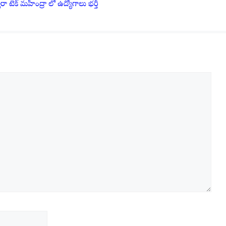
 టెక్ మహీంద్రా లో ఉద్యోగాలు భర్తీ
Email