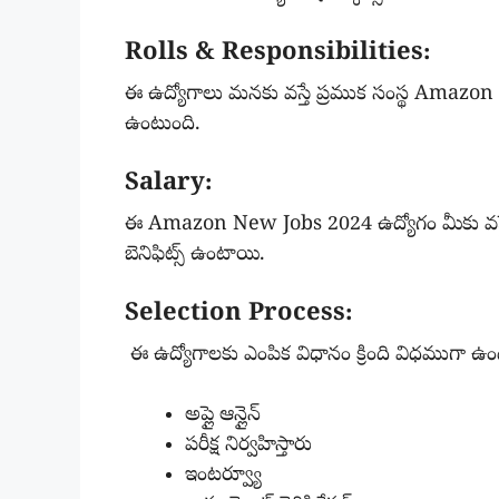
Rolls & Responsibilities:
ఈ ఉద్యోగాలు మనకు వస్తే ప్రముక సంస్థ Amazon సంస్
ఉంటుంది.
Salary:
ఈ Amazon New Jobs 2024 ఉద్యోగం మీకు వస్తే
బెనిఫిట్స్ ఉంటాయి.
Selection Process:
ఈ ఉద్యోగాలకు ఎంపిక విధానం క్రింది విధముగా ఉ
అప్లై ఆన్లైన్
పరీక్ష నిర్వహిస్తారు
ఇంటర్వ్యూ