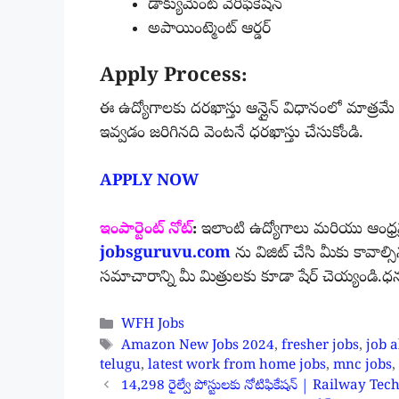
డాక్యుమెంట్ వెరిఫికేషన్
అపాయింట్మెంట్ ఆర్డర్
Apply Process:
ఈ ఉద్యోగాలకు దరఖాస్తు ఆన్లైన్ విధానంలో మాత్రమే 
ఇవ్వడం జరిగినది వెంటనే ధరఖాస్తు చేసుకోండి.
APPLY NOW
ఇంపార్టెంట్ నోట్
:
ఇలాంటి ఉద్యోగాలు మరియు ఆంధ్రప
jobsguruvu.com
ను విజిట్ చేసి మీకు కావాల
సమాచారాన్ని మీ మిత్రులకు కూడా షేర్ చెయ్యండి.ధ
Categories
WFH Jobs
Tags
Amazon New Jobs 2024
,
fresher jobs
,
job a
telugu
,
latest work from home jobs
,
mnc jobs
,
14,298 రైల్వే పోస్టులకు నోటిఫికేషన్ | Railway 