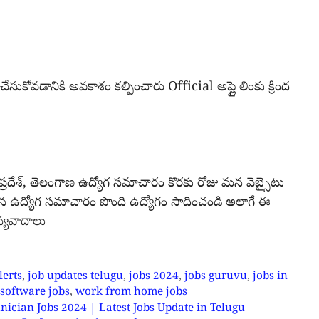
చేసుకోవడానికి అవకాశం కల్పించారు Official అప్లై లింకు క్రింద
్రదేశ్, తెలంగాణ ఉద్యోగ సమాచారం కొరకు రోజు మన వెబ్సైటు
్సిన ఉద్యోగ సమాచారం పొంది ఉద్యోగం సాదించండి అలాగే ఈ
న్యవాదాలు
lerts
,
job updates telugu
,
jobs 2024
,
jobs guruvu
,
jobs in
software jobs
,
work from home jobs
Technician Jobs 2024 | Latest Jobs Update in Telugu