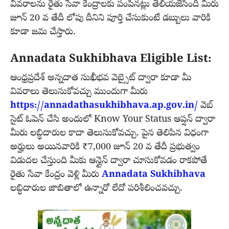
వివరాలను రైతు సేవా కేంద్రాలకు పంపినట్లు తెలియజేసింది మీరు
జూన్ 20 వ తేదీ లోపు దీనిని పూర్తి చేసుకుంటే డబ్బులు వారికి
కూడా జమ చేస్తారు.
Annadata Sukhibhava Eligible List:
ఆంధ్రప్రదేశ్ అన్నదాత సుఖీభవ వెబ్సైట్ ద్వారా కూడా మీ
వివరాలు తెలుసుకోవచ్చు ముందుగా మీరు
https://annadathasukhibhava.ap.gov.in/
వెబ్
సైట్ ఓపెన్ చేసి అందులో Know Your Status ఆప్షన్ ద్వారా
మీరు లబ్ధిదారుల కాదా తెలుసుకోవచ్చు. పైన తెలిపిన విధంగా
అర్హులు అయినవారికి ₹7,000 జూన్ 20 వ తేదీ ప్రభుత్వం
విడుదల చేస్తుంది మీకు ఆన్లైన్ ద్వారా చూసుకోవడం రాకపోతే
రైతు సేవా కేంద్రం వెళ్లి మీరు
Annadata Sukhibhava
లబ్ధిదారుల జాబితాలో ఉన్నారో లేదో పరిశీలించవచ్చు.