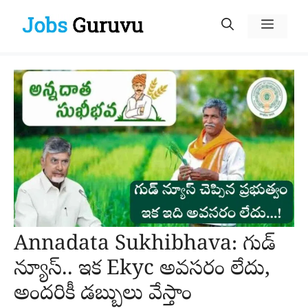
Skip
Menu
to
content
Annadata Sukhibhava: గుడ్
న్యూస్.. ఇక Ekyc అవసరం లేదు,
అందరికీ డబ్బులు వేస్తాం