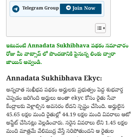
Join Now
Telegram Group
ఇటువంటి Annadata Sukhibhava పథకం సమాచారం
రోజు మీ వాట్సాప్ లో పొందడానికి పైనున్న లింకు ద్వారా
జాయిన్ అవ్వండి.
Annadata Sukhibhava Ekyc:
అన్నదాత సుఖీభవ పథకం అర్హులకు ప్రభుత్వం పెద్ద శుభవార్త
చెప్పడం జరిగింది అర్హులు అంతా ekyc కోసం రైతు సేవా
కేంద్రాలకు వెళ్లాల్సిన అవసరం లేదని స్పష్టం చేసింది. అర్హులైన
45.65 లక్షల మంది రైతుల్లో 44.19 లక్షల మంది వివరాలు ఆటో
అప్డేట్ చేసినట్లు వెల్లడించారు. సరైన వివరాలు లేని 1.45 లక్షల
మంది మాత్రమే వేలిముద్ర వేస్తే సరిపోతుందని ఆ రైతుల