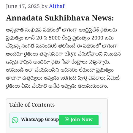
June 17, 2025
by
Althaf
Annadata Sukhibhava News:
అన్నదాత సుఖీభవ పథకంలో భాగంగా ఆంధ్రప్రదేశ్ రైతులకు
ప్రభుత్వం జూన్ 20 న 5000 కేంద్ర ప్రభుత్వం 2000 జమ
చేస్తున్న సంగతి మనందరికీ తెలిసిందే ఈ పథకంలో భాగంగా
అందరూ రైతులు తప్పనిసరిగా ekyc చేసుకోవాలని నిబంధన
ఉన్నది కావున అందరూ రైతు సేవా కేంద్రాలు వెళ్తున్నారు.
ఇకనుండి ఇలా చేయవలసిన అవసరం లేకుండా ప్రభుత్వం
తాజాగా ఉత్తర్వులు ఇవ్వడం జరిగింది పూర్తి వివరాలు ఏమిటి
రైతులు ఏమి చేయాలి అనేది ఇప్పుడు తెలుసుకుందాం.
Table of Contents
Join Now
WhatsApp Group