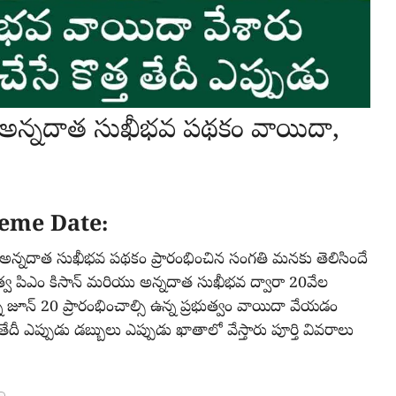
న్నదాత సుఖీభవ పథకం వాయిదా,
eme Date:
తులకు అన్నదాత సుఖీభవ పథకం ప్రారంభించిన సంగతి మనకు తెలిసిందే
త్వ పిఎం కిసాన్ మరియు అన్నదాత సుఖీభవ ద్వారా 20వేల
ి జూన్ 20 ప్రారంభించాల్సి ఉన్న ప్రభుత్వం వాయిదా వేయడం
ేదీ ఎప్పుడు డబ్బులు ఎప్పుడు ఖాతాలో వేస్తారు పూర్తి వివరాలు