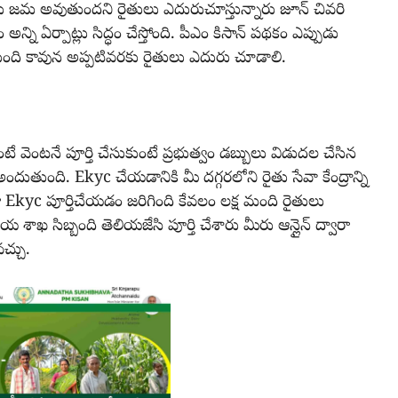
ు జమ అవుతుందని రైతులు ఎదురుచూస్తున్నారు జూన్ చివరి
న్ని ఏర్పాట్లు సిద్ధం చేస్తోంది. పీఎం కిసాన్ పథకం ఎప్పుడు
్తుంది కావున అప్పటివరకు రైతులు ఎదురు చూడాలి.
ే వెంటనే పూర్తి చేసుకుంటే ప్రభుత్వం డబ్బులు విడుదల చేసిన
ుతుంది. Ekyc చేయడానికి మీ దగ్గరలోని రైతు సేవా కేంద్రాన్ని
ారా Ekyc పూర్తిచేయడం జరిగింది కేవలం లక్ష మంది రైతులు
శాఖ సిబ్బంది తెలియజేసి పూర్తి చేశారు మీరు ఆన్లైన్ ద్వారా
చ్చు.