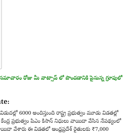
ం రోజు మీ వాట్సాప్ లో పొందడానికి పైనున్న గ్రూపులో
te:
విడుదల్లో 6000 అందిస్తుంది రాష్ట్ర ప్రభుత్వం మూడు విడతల్లో
్ర ప్రభుత్వం పిఎం కిసాన్ నిధులు వాయిదా వేసిన నేపథ్యంలో
ాయిదా వేశారు ఈ విడతలో ఆంధ్రప్రదేశ్ రైతులకు ₹7,000