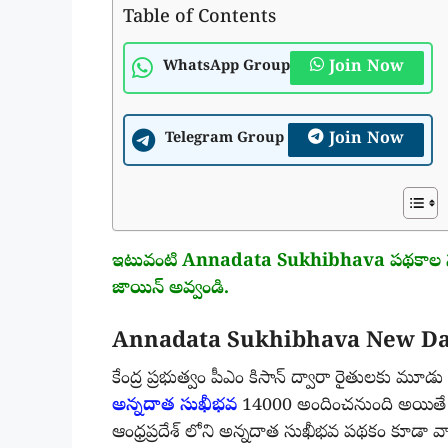
Table of Contents
Join Now
WhatsApp Group
Join Now
Telegram Group
ఇటువంటి Annadata Sukhibhava పథకాల సమాచార
జాయిన్ అవ్వండి.
Annadata Sukhibhava New Da
కేంద్ర ప్రభుత్వం పీఎం కిసాన్ ద్వారా రైతులకు మూడు 
అన్నదాత సుఖీభవ
14000 అందించనుంది అయితే కేంద
ఆంధ్రప్రదేశ్ లోని అన్నదాత సుఖీభవ పథకం కూడా వ