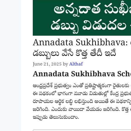
Annadata Sukhibhava: అ
డబ్బులు వేసే కొత్త తేదీ ఇదే
June 21, 2025
by
Althaf
Annadata Sukhibhava Sch
ఆంధ్రప్రదేశ్ ప్రభుత్వం ఎంతో ప్రతిష్టాత్మకంగా రై
ఈ పథకంలో భాగంగా మూడు విడుతుల్లో కేంద్ర ప్రభు
రూపాయల ఆర్థిక లబ్ధి లభిస్తుంది అయితే ఈ పథకాన్న
జరిగింది. ఎందుకు వాయిదా వేయడం జరిగింది. కొత్త త
ఇప్పుడు తెలుసుకుందాం.