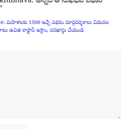
khibhava: అన్నదాత సుఖీభవ పథకం
”
 మహిళలకు 1500 ఇచ్చే పథకం మార్గదర్శకాలు విడుదల
ాటు ఉచిత లాప్టాప్ ఇస్తాం, దరఖాస్తు చేయండి