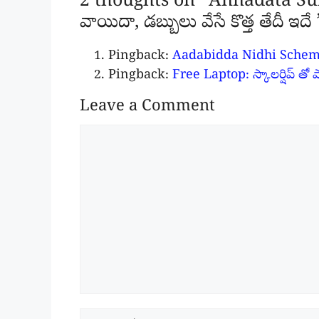
2 thoughts on “Annadata Su
వాయిదా, డబ్బులు వేసే కొత్త తేదీ ఇదే 
Pingback:
Aadabidda Nidhi Scheme:
Pingback:
Free Laptop: స్కాలర్షిప్ తో ప
Leave a Comment
Comment
Name