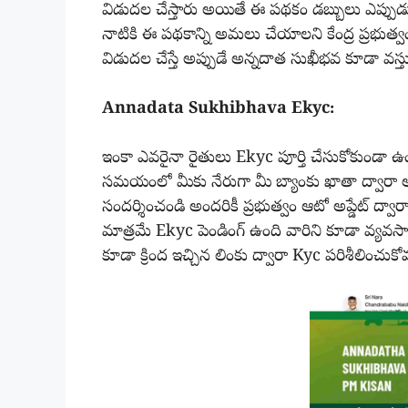
విడుదల చేస్తారు అయితే ఈ పథకం డబ్బులు ఎప్పుడ
నాటికి ఈ పథకాన్ని అమలు చేయాలని కేంద్ర ప్రభుత్వం అ
విడుదల చేస్తే అప్పుడే అన్నదాత సుఖీభవ కూడా వస
Annadata Sukhibhava Ekyc:
ఇంకా ఎవరైనా రైతులు Ekyc పూర్తి చేసుకోకుండా ఉంట
సమయంలో మీకు నేరుగా మీ బ్యాంకు ఖాతా ద్వారా అంద
సందర్శించండి అందరికీ ప్రభుత్వం ఆటో అప్డేట్ ద్వ
మాత్రమే Ekyc పెండింగ్ ఉంది వారిని కూడా వ్యవసాయ 
కూడా క్రింద ఇచ్చిన లింకు ద్వారా Kyc పరిశీలించుకోవ