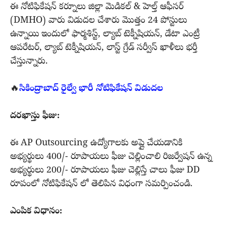
ఈ నోటిఫికేషన్ కర్నూలు జిల్లా మెడికల్ & హెల్త్ ఆఫీసర్
(DMHO) వారు విడుదల చేశారు మొత్తం 24 పోస్టులు
ఉన్నాయి ఇందులో ఫార్మశిస్ట్, ల్యాబ్ టెక్నీషియన్, డేటా ఎంట్రీ
ఆపరేటర్, ల్యాబ్ టెక్నీషియన్, లాస్ట్ గ్రేడ్ సర్వీస్ ఖాళీలు భర్తీ
చేస్తున్నారు.
🔥
సికింద్రాబాద్ రైల్వే భారీ నోటిఫికేషన్ విడుదల
దరఖాస్తు ఫీజు:
ఈ AP Outsourcing ఉద్యోగాలకు అప్లై చేయడానికి
అభ్యర్థులు 400/- రూపాయలు ఫీజు చెల్లించాలి రిజర్వేషన్ ఉన్న
అభ్యర్థులు 200/- రూపాయలు ఫీజు చెల్లిస్తే చాలు ఫీజు DD
రూపంలో నోటిఫికేషన్ లో తెలిపిన విధంగా సమర్పించండి.
ఎంపిక విధానం: