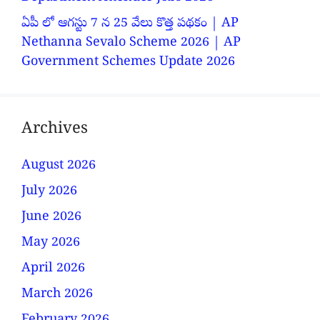
ఏపీ లో ఆగస్టు 7 న 25 వేలు కొత్త పథకం | AP
Nethanna Sevalo Scheme 2026 | AP
Government Schemes Update 2026
Archives
August 2026
July 2026
June 2026
May 2026
April 2026
March 2026