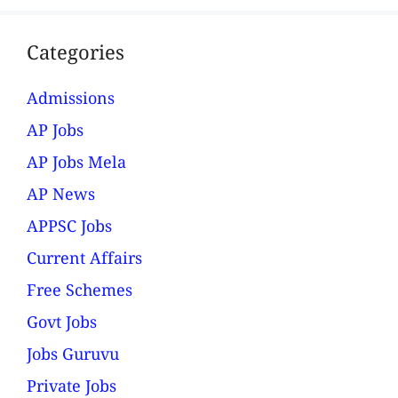
Categories
Admissions
AP Jobs
AP Jobs Mela
AP News
APPSC Jobs
Current Affairs
Free Schemes
Govt Jobs
Jobs Guruvu
Private Jobs