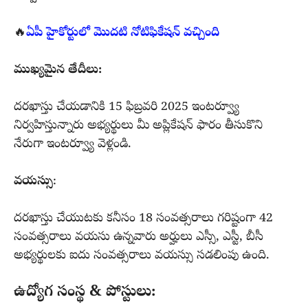
🔥
ఏపీ హైకోర్టులో మొదటి నోటిఫికేషన్ వచ్చింది
ముఖ్యమైన తేదీలు:
దరఖాస్తు చేయడానికి 15 ఫిబ్రవరి 2025 ఇంటర్వ్యూ
నిర్వహిస్తున్నారు అభ్యర్థులు మీ అప్లికేషన్ ఫారం తీసుకొని
నేరుగా ఇంటర్వ్యూ వెళ్లండి.
వయస్సు
:
దరఖాస్తు చేయుటకు కనీసం 18 సంవత్సరాలు గరిష్టంగా 42
సంవత్సరాలు వయసు ఉన్నవారు అర్హులు ఎస్సీ, ఎస్టీ, బీసీ
అభ్యర్థులకు ఐదు సంవత్సరాలు వయస్సు సడలింపు ఉంది.
ఉద్యోగ సంస్థ & పోస్టులు: