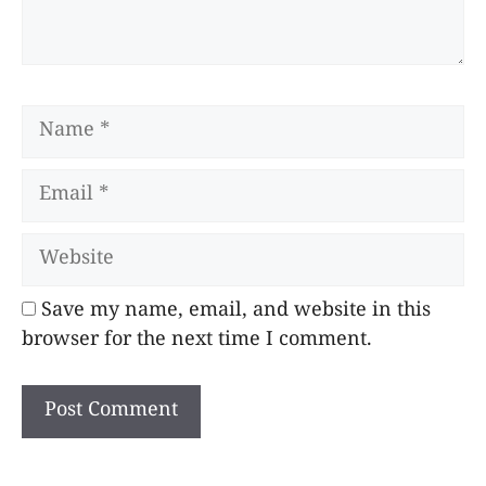
Name
Email
Website
Save my name, email, and website in this
browser for the next time I comment.