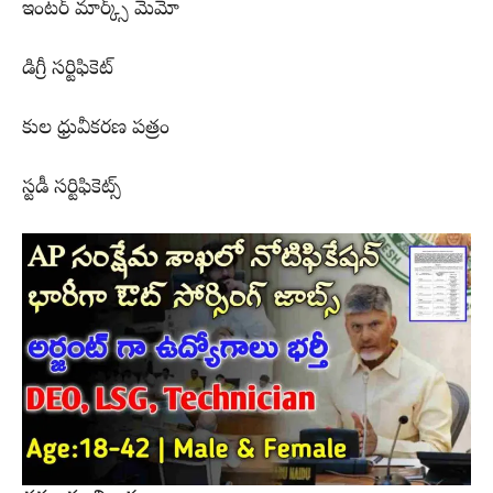
ఇంటర్ మార్క్స్ మెమో
డిగ్రీ సర్టిఫికెట్
కుల ధ్రువీకరణ పత్రం
స్టడీ సర్టిఫికెట్స్