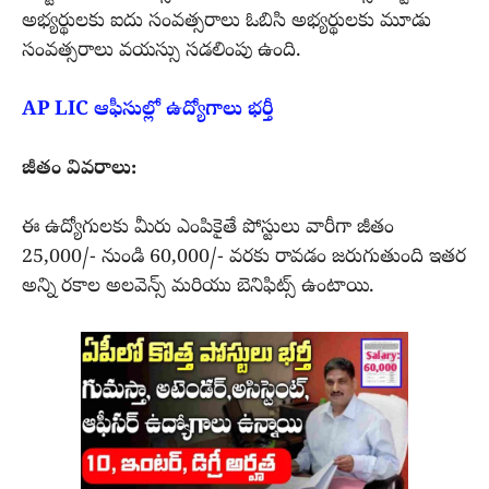
అభ్యర్థులకు ఐదు సంవత్సరాలు ఓబిసి అభ్యర్థులకు మూడు
సంవత్సరాలు వయస్సు సడలింపు ఉంది.
AP LIC ఆఫీసుల్లో ఉద్యోగాలు భర్తీ
జీతం వివరాలు:
ఈ ఉద్యోగులకు మీరు ఎంపికైతే పోస్టులు వారీగా జీతం
25,000/- నుండి 60,000/- వరకు రావడం జరుగుతుంది ఇతర
అన్ని రకాల అలవెన్స్ మరియు బెనిఫిట్స్ ఉంటాయి.