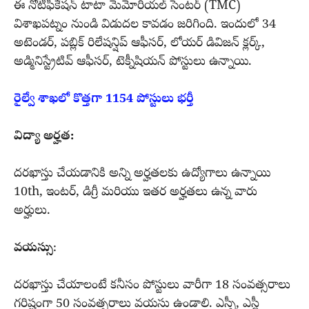
ఈ నోటిఫికేషన్ టాటా మెమోరియల్ సెంటర్ (TMC)
విశాఖపట్నం నుండి విడుదల కావడం జరిగింది. ఇందులో 34
అటెండర్, పబ్లిక్ రిలేషన్షిప్ ఆఫీసర్, లోయర్ డివిజన్ క్లర్క్,
అడ్మినిస్ట్రేటివ్ ఆఫీసర్, టెక్నీషియన్ పోస్టులు ఉన్నాయి.
రైల్వే శాఖలో కొత్తగా 1154 పోస్టులు భర్తీ
విద్యా అర్హత:
దరఖాస్తు చేయడానికి అన్ని అర్హతలకు ఉద్యోగాలు ఉన్నాయి
10th, ఇంటర్, డిగ్రీ మరియు ఇతర అర్హతలు ఉన్న వారు
అర్హులు.
వయస్సు
:
దరఖాస్తు చేయాలంటే కనీసం పోస్టులు వారీగా 18 సంవత్సరాలు
గరిష్టంగా 50 సంవత్సరాలు వయసు ఉండాలి. ఎస్సీ, ఎస్టీ