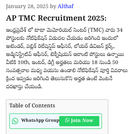
January 28, 2025
by
Althaf
AP TMC Recruitment 2025:
ఆంధ్రప్రదేశ్ లో టాటా మెమోరియల్ సెంటర్ (TMC) వారు 34
పోస్టులకు నోటిఫికేషన్ విడుదల చేయడం జరిగింది ఇందులో
అటెండర్, పబ్లిక్ రిలేషన్షిప్ ఆఫీసర్, లోయర్ డివిజన్ క్లర్క్,
అడ్మినిస్ట్రేటివ్ ఆఫీసర్, టెక్నీషియన్ ఇలాంటి పోస్టులు ఉన్నాయి
వీటికి 10th, ఇంటర్, డిగ్రీ అర్హతలు మరియు 18 నుండి 50
సంవత్సరాల మధ్య వయసు ఉండాలి నోటిఫికేషన్ పూర్తి వివరాలు
క్రింద ఇవ్వడం జరిగింది తెలుసుకొని అర్హత ఉంటే వెంటనే
దరఖాస్తు చేయండి.
Table of Contents
Join Now
WhatsApp Group