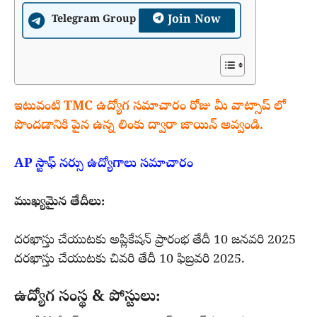
Join Now
Telegram Group
ఇటువంటి TMC ఉద్యోగ సమాచారం రోజు మీ వాట్సాప్ లో
పొందడానికి పైన ఉన్న లింకు ద్వారా జాయిన్ అవ్వండి.
AP స్టాఫ్ నర్సు ఉద్యోగాలు సమాచారం
ముఖ్యమైన తేదీలు:
దరఖాస్తు చేయుటకు అప్లికేషన్ ప్రారంభ తేదీ 10 జనవరి 2025
దరఖాస్తు చేయుటకు చివరి తేదీ 10 ఫిబ్రవరి 2025.
ఉద్యోగ సంస్థ & పోస్టులు: