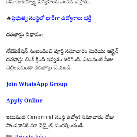
చేసి ఇంటర్వ్యూ నిర్వహించి ఎంపిక చేస్తారు.
🔥
ప్రభుత్వ సంస్థలో భారీగా ఉద్యోగాలు భర్తీ
దరఖాస్తు విధానం:
నోటిఫికేషన్ సంబంధించి పూర్తి సమాచారం మరియు ఆన్లైన్
దరఖాస్తు లింక్ క్రింది ఇవ్వడం జరిగింది. ఎటువంటి ఫీజు
చెల్లించకుండా దరఖాస్తు చేయండి.
Join WhatsApp Group
Apply Online
ఇటువంటి Canonical సంస్థ ఉద్యోగ సమాచారం రోజు
పొంద
డానికి మా వెబ్సైట్ సందర్శించండి.
Categories