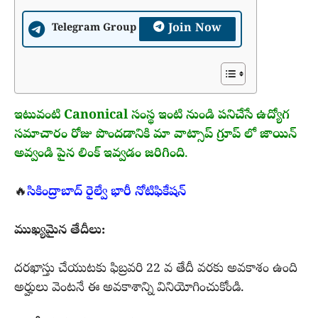
Join Now
Telegram Group
ఇటువంటి Canonical సంస్థ ఇంటి నుండి పనిచేసే ఉద్యోగ
సమాచారం రోజు పొందడానికి మా వాట్సాప్ గ్రూప్ లో జాయిన్
అవ్వండి పైన లింక్ ఇవ్వడం జరిగింది
.
🔥
సికింద్రాబాద్ రైల్వే భారీ నోటిఫికేషన్
ముఖ్యమైన తేదీలు:
దరఖాస్తు చేయుటకు ఫిబ్రవరి 22 వ తేదీ వరకు అవకాశం ఉంది
అర్హులు వెంటనే ఈ అవకాశాన్ని వినియోగించుకోండి.