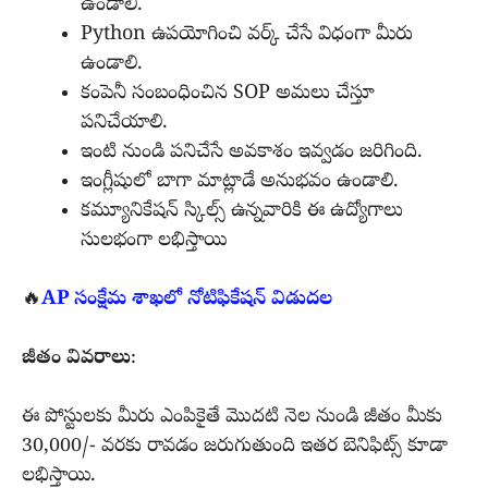
ఉండాలి.
Python ఉపయోగించి వర్క్ చేసే విధంగా మీరు
ఉండాలి.
కంపెనీ సంబంధించిన SOP అమలు చేస్తూ
పనిచేయాలి.
ఇంటి నుండి పనిచేసే అవకాశం ఇవ్వడం జరిగింది.
ఇంగ్లీషులో బాగా మాట్లాడే అనుభవం ఉండాలి.
కమ్యూనికేషన్ స్కిల్స్ ఉన్నవారికి ఈ ఉద్యోగాలు
సులభంగా లభిస్తాయి
🔥
AP సంక్షేమ శాఖలో నోటిఫికేషన్ విడుదల
జీతం వివరాలు
:
ఈ పోస్టులకు మీరు ఎంపికైతే మొదటి నెల నుండి జీతం మీకు
30,000/- వరకు రావడం జరుగుతుంది ఇతర బెనిఫిట్స్ కూడా
లభిస్తాయి.