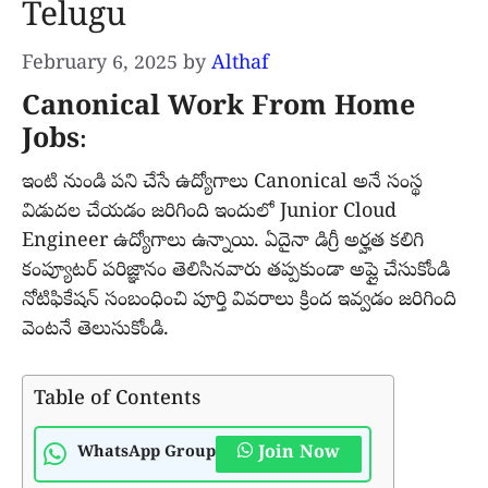
Telugu
February 6, 2025
by
Althaf
Canonical Work From Home
Jobs
:
ఇంటి నుండి పని చేసే ఉద్యోగాలు Canonical అనే సంస్థ
విడుదల చేయడం జరిగింది ఇందులో Junior Cloud
Engineer ఉద్యోగాలు ఉన్నాయి. ఏదైనా డిగ్రీ అర్హత కలిగి
కంప్యూటర్ పరిజ్ఞానం తెలిసినవారు తప్పకుండా అప్లై చేసుకోండి
నోటిఫికేషన్ సంబంధించి పూర్తి వివరాలు క్రింద ఇవ్వడం జరిగింది
వెంటనే తెలుసుకోండి.
Table of Contents
Join Now
WhatsApp Group