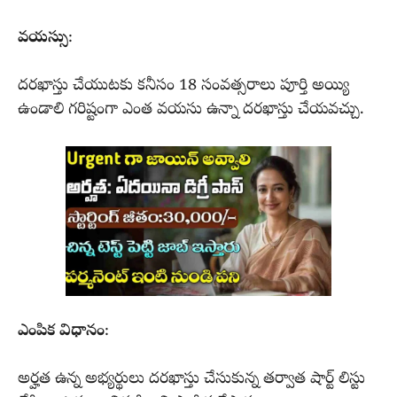
వయస్సు
:
దరఖాస్తు చేయుటకు కనీసం 18 సంవత్సరాలు పూర్తి అయ్యి
ఉండాలి గరిష్టంగా ఎంత వయసు ఉన్నా దరఖాస్తు చేయవచ్చు.
ఎంపిక విధానం
:
అర్హత ఉన్న అభ్యర్థులు దరఖాస్తు చేసుకున్న తర్వాత షార్ట్ లిస్టు