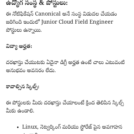
ఉద్యోగ సంస్థ & పోస్టులు:
ఈ నోటిఫికేషన్ Canonical అనే సంస్థ విడుదల చేయడం
జరిగింది ఇందులో Junior Cloud Field Engineer
పోస్టులు ఉన్నాయి.
విద్యా అర్హత:
దరఖాస్తు చేయుటకు ఏదైనా డిగ్రీ అర్హత ఉంటే చాలు ఎటువంటి
అనుభవం అవసరం లేదు.
కావాల్సిన స్కిల్స్:
ఈ పోస్టులకు మీరు దరఖాస్తు చేయాలంటే క్రింద తెలిపిన స్కిల్స్
మీకు ఉండాలి.
Linux, నెట్వర్కింగ్ మరియు స్టోరేజ్ పైన అవగాహన