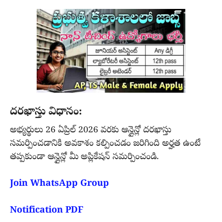
దరఖాస్తు విధానం:
అభ్యర్థులు 26 ఏప్రిల్ 2026 వరకు ఆన్లైన్లో దరఖాస్తు
సమర్పించడానికి అవకాశం కల్పించడం జరిగింది అర్హత ఉంటే
తప్పకుండా ఆన్లైన్లో మీ అప్లికేషన్ సమర్పించండి.
Join WhatsApp Group
Notification PDF