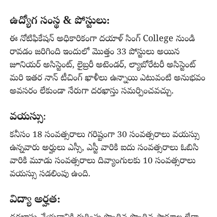
ఉద్యోగ సంస్థ & పోస్టులు:
ఈ నోటిఫికేషన్ అధికారికంగా దయాళ్ సింగ్ College నుండి
రావడం జరిగింది ఇందులో మొత్తం 33 పోస్టులు అయిన
జూనియర్ అసిస్టెంట్, లైబ్రరీ అటెండర్, ల్యాబోరేటరీ అసిస్టెంట్
మరి ఇతర నాన్ టీచింగ్ ఖాళీలు ఉన్నాయి ఎటువంటి అనుభవం
అవసరం లేకుండా నేరుగా దరఖాస్తు సమర్పించవచ్చు.
వయస్సు
:
కనీసం 18 సంవత్సరాలు గరిష్టంగా 30 సంవత్సరాలు వయస్సు
ఉన్నవారు అర్హులు ఎస్సీ, ఎస్టీ వారికి ఐదు సంవత్సరాలు ఓబిసి
వారికి మూడు సంవత్సరాలు దివ్యాంగులకు 10 సంవత్సరాలు
వయస్సు సడలింపు ఉంది.
విద్యా అర్హత: