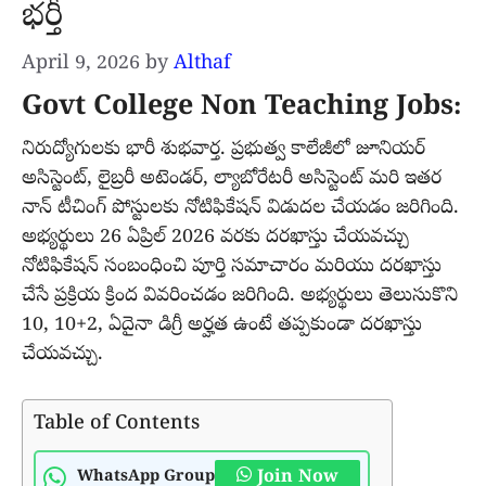
భర్తీ
April 9, 2026
by
Althaf
Govt College Non Teaching Jobs:
నిరుద్యోగులకు భారీ శుభవార్త. ప్రభుత్వ కాలేజీలో జూనియర్
అసిస్టెంట్, లైబ్రరీ అటెండర్, ల్యాబోరేటరీ అసిస్టెంట్ మరి ఇతర
నాన్ టీచింగ్ పోస్టులకు నోటిఫికేషన్ విడుదల చేయడం జరిగింది.
అభ్యర్థులు 26 ఏప్రిల్ 2026 వరకు దరఖాస్తు చేయవచ్చు
నోటిఫికేషన్ సంబంధించి పూర్తి సమాచారం మరియు దరఖాస్తు
చేసే ప్రక్రియ క్రింద వివరించడం జరిగింది. అభ్యర్థులు తెలుసుకొని
10, 10+2, ఏదైనా డిగ్రీ అర్హత ఉంటే తప్పకుండా దరఖాస్తు
చేయవచ్చు.
Table of Contents
Join Now
WhatsApp Group