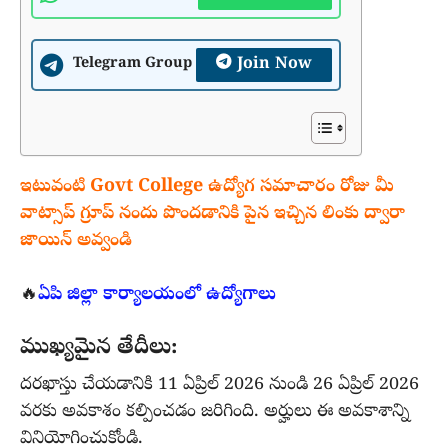
Join Now
Telegram Group
ఇటువంటి Govt College ఉద్యోగ సమాచారం రోజు మీ
వాట్సాప్ గ్రూప్ నందు పొందడానికి పైన ఇచ్చిన లింకు ద్వారా
జాయిన్ అవ్వండి
🔥
ఏపి జిల్లా కార్యాలయంలో ఉద్యోగాలు
ముఖ్యమైన తేదీలు:
దరఖాస్తు చేయడానికి 11 ఏప్రిల్ 2026 నుండి 26 ఏప్రిల్ 2026
వరకు అవకాశం కల్పించడం జరిగింది. అర్హులు ఈ అవకాశాన్ని
వినియోగించుకోండి.