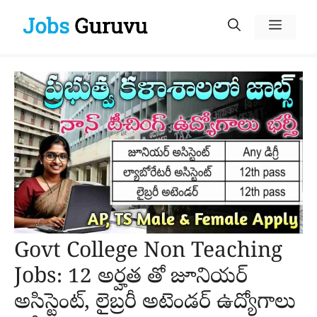
Skip
Menu
to
content
Govt College Non Teaching
Jobs: 12 అర్హత తో జూనియర్
అసిస్టెంట్, లైబ్రరీ అటెండర్ ఉద్యోగాలు