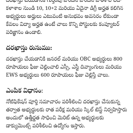
దరఖాస్తు చేయడానికి గుర్తింపు పొందిన పొందిన పాఠశాల లేదా
కళాశాల నుండి 10, 10+2 మరియు ఏదైనా డిగ్రీ అర్హత కలిగిన
అభ్యర్థులు అర్హులు ఎటువంటి అనుభవం అవసరం లేకుండా
కేవలం విద్యా అర్హత ఉంటే చాలు కొన్ని పోస్టులకు కంప్యూటర్
పరిజ్ఞానం ఉండాలి.
దరఖాస్తు రుసుము:
దరఖాస్తు చేయడానికి జనరల్ మరియు OBC అభ్యర్థులు 800
రూపాయలు ఫీజు చెల్లించాలి ఎస్సీ, ఎస్టీ దివ్యాంగులు మరియు
EWS అభ్యర్థులు 600 రూపాయలు ఫీజు చెల్లిస్తే చాలు.
ఎంపిక విధానం
:
నోటిఫికేషన్ పూర్తి సమాచారం పరిశీలించి దరఖాస్తు చేసుకున్న
తర్వాత అభ్యర్థులకు రాత పరీక్ష మరియు స్కిల్ టెస్ట్ నిర్వహిస్తారు
అందులో ఉత్తీర్ణత సాధించి మెరిట్ ఉన్న అభ్యర్థులకు
డాక్యుమెంట్స్ పరిశీలించి ఉద్యోగం ఇస్తారు.