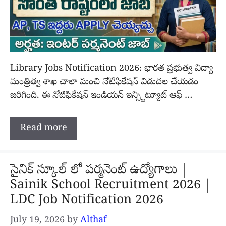
Library Jobs Notification 2026: భారత ప్రభుత్వ విద్యా
మంత్రిత్వ శాఖ చాలా మంచి నోటిఫికేషన్ విడుదల చేయడం
జరిగింది. ఈ నోటిఫికేషన్ ఇండియన్ ఇన్స్టిట్యూట్ ఆఫ్ …
Read more
సైనిక్ స్కూల్ లో పర్మనెంట్ ఉద్యోగాలు |
Sainik School Recruitment 2026 |
LDC Job Notification 2026
July 19, 2026
by
Althaf