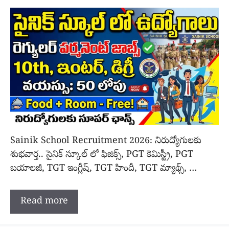
Sainik School Recruitment 2026: నిరుద్యోగులకు
శుభవార్త.. సైనిక్ స్కూల్ లో ఫిజిక్స్, PGT కెమిస్ట్రీ, PGT
బయాలజీ, TGT ఇంగ్లీష్, TGT హిందీ, TGT మ్యాథ్స్, …
Read more