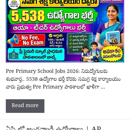
Pre Primary School Jobs 2026: నిరుద్యోగులకు
శుభవార్త.. 5538 ఉద్యోగాల భర్తీ కొరకు సమగ్ర శిక్ష కార్యాలయం
వారు ప్రభుత్వ Pre Primary పాఠశాలలో ఖాళీగా …
Read more