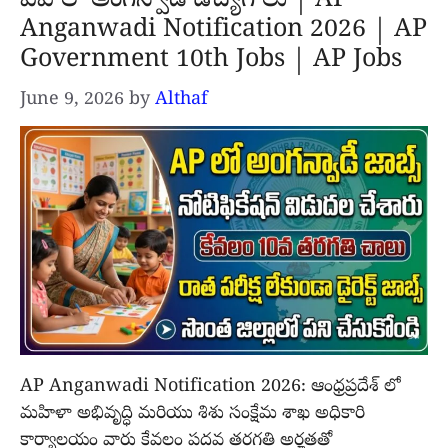
ఏపి లో అంగన్వాడీ ఉద్యోగాలు | AP
Anganwadi Notification 2026 | AP
Government 10th Jobs | AP Jobs
June 9, 2026
by
Althaf
AP Anganwadi Notification 2026: ఆంధ్రప్రదేశ్ లో
మహిళా అభివృద్ధి మరియు శిశు సంక్షేమ శాఖ అధికారి
కార్యాలయం వారు కేవలం పదవ తరగతి అర్హతతో