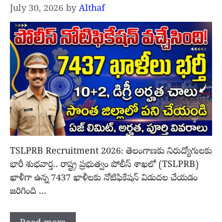
July 30, 2026
by
Althaf
TSLPRB Recruitment 2026: తెలంగాణకు నిరుద్యోగులకు
భారీ శుభవార్త.. రాష్ట్ర ప్రభుత్వం పోలీస్ శాఖలో (TSLPRB)
ఖాళీగా ఉన్న 7437 ఖాళీలకు నోటిఫికేషన్ విడుదల చేయడం
జరిగింది …