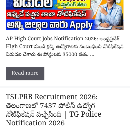
AP High Court Jobs Notification 2026: ఆంధ్రప్రదేశ్
High Court నుండి క్లర్క్ ఉద్యోగాలకు సంబంధించి నోటిఫికేషన్
విడుదల చేశారు ఈ పోస్టులకు 35000 జీతం …
Read more
TSLPRB Recruitment 2026:
తెలంగాణలో 7437 పోలీస్ ఉద్యోగ
నోటిఫికేషన్ వచ్చేసింది | TG Police
Notification 2026