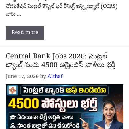
నోటిఫికేషన్ సెంట్రల్ కౌన్సిల్ ఫర్ రీసెర్చ్ ఇన్స్టిట్యూట్ (CCRS)
వారు …
Read more
Central Bank Jobs 2026: సెంట్రల్
బ్యాంక్ నందు 4500 అప్రెంటిస్ ఖాళీలు భర్తీ
June 17, 2026
by
Althaf