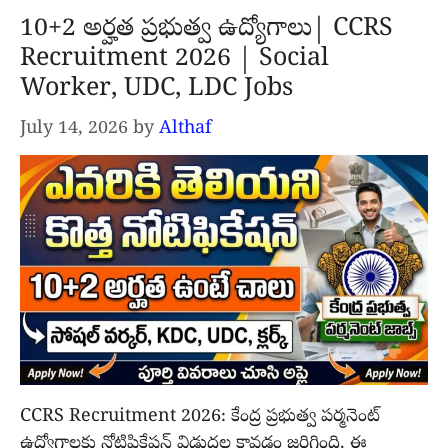
10+2 అర్హత ప్రభుత్వ ఉద్యోగాలు| CCRS
Recruitment 2026 | Social
Worker, UDC, LDC Jobs
July 14, 2026
by
Althaf
CCRS Recruitment 2026: కేంద్ర ప్రభుత్వ పర్మనెంట్
ఉద్యోగాలకు నోటిఫికేషన్ విడుదల కావడం జరిగింది. ఈ