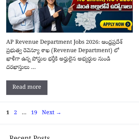
AP Revenue Department Jobs 2026: ఆంధ్రప్రదేశ్
ప్రభుత్వ రెవెన్యూ శాఖ (Revenue Department) లో
ఖాళీగా ఉన్న పోస్టుల భర్తీకి అర్హులైన అభ్యర్థుల నుండి
దరఖాస్తులు …
Read more
Page
Page
Page
1
2
…
19
Next
→