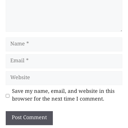
Name
Email
Website
Save my name, email, and website in this
browser for the next time I comment.