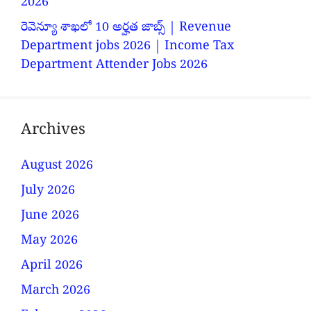
2026
రెవెన్యూ శాఖలో 10 అర్హత జాబ్స్ | Revenue
Department jobs 2026 | Income Tax
Department Attender Jobs 2026
Archives
August 2026
July 2026
June 2026
May 2026
April 2026
March 2026