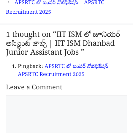
APSRTC లో బంపర్ నోటిఫికేషన్ | APSRTC
Recruitment 2025
1 thought on “IIT ISM లో జూనియర్
అసిస్టెంట్ జాబ్స్ | IIT ISM Dhanbad
Junior Assistant Jobs ”
Pingback:
APSRTC లో బంపర్ నోటిఫికేషన్ |
APSRTC Recruitment 2025
Leave a Comment
Comment