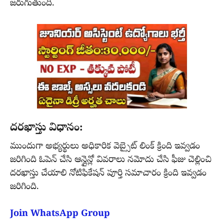
జరుగుతుంది.
దరఖాస్తు విధానం:
ముందుగా అభ్యర్థులు అధికారిక వెబ్సైట్ లింక్ క్రింది ఇవ్వడం
జరిగింది ఓపెన్ చేసి ఆన్లైన్లో వివరాలు నమోదు చేసి ఫీజు చెల్లించి
దరఖాస్తు చేయాలి నోటిఫికేషన్ పూర్తి సమాచారం క్రింది ఇవ్వడం
జరిగింది.
Join WhatsApp Group