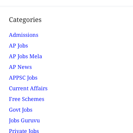
Categories
Admissions
AP Jobs
AP Jobs Mela
AP News
APPSC Jobs
Current Affairs
Free Schemes
Govt Jobs
Jobs Guruvu
Private Jobs