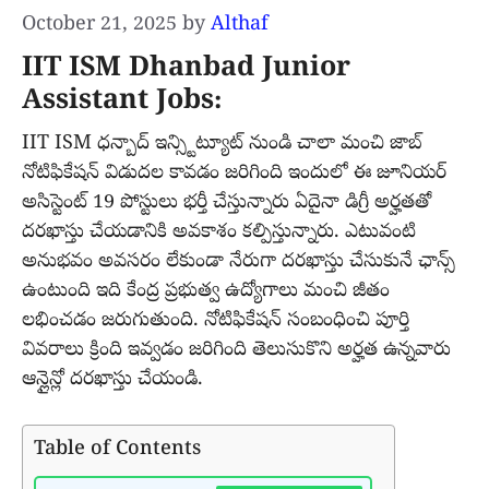
October 21, 2025
by
Althaf
IIT ISM Dhanbad Junior
Assistant Jobs:
IIT ISM ధన్బాద్ ఇన్స్టిట్యూట్ నుండి చాలా మంచి జాబ్
నోటిఫికేషన్ విడుదల కావడం జరిగింది ఇందులో ఈ జూనియర్
అసిస్టెంట్ 19 పోస్టులు భర్తీ చేస్తున్నారు ఏదైనా డిగ్రీ అర్హతతో
దరఖాస్తు చేయడానికి అవకాశం కల్పిస్తున్నారు. ఎటువంటి
అనుభవం అవసరం లేకుండా నేరుగా దరఖాస్తు చేసుకునే ఛాన్స్
ఉంటుంది ఇది కేంద్ర ప్రభుత్వ ఉద్యోగాలు మంచి జీతం
లభించడం జరుగుతుంది. నోటిఫికేషన్ సంబంధించి పూర్తి
వివరాలు క్రింది ఇవ్వడం జరిగింది తెలుసుకొని అర్హత ఉన్నవారు
ఆన్లైన్లో దరఖాస్తు చేయండి.
Table of Contents