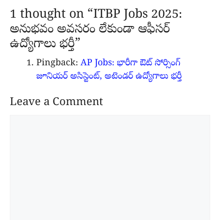
1 thought on “ITBP Jobs 2025:
అనుభవం అవసరం లేకుండా ఆఫీసర్
ఉద్యోగాలు భర్తీ”
Pingback:
AP Jobs: భారీగా ఔట్ సోర్సింగ్
జూనియర్ అసిస్టెంట్, అటెండర్ ఉద్యోగాలు భర్తీ
Leave a Comment
Comment