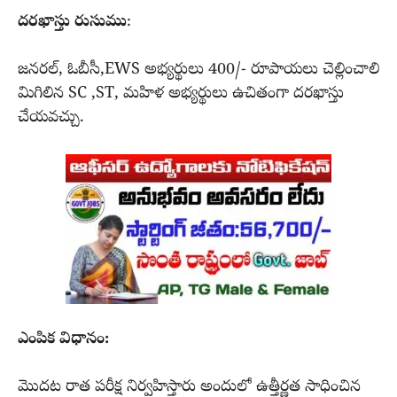
దరఖాస్తు రుసుము
:
జనరల్, ఓబీసీ,EWS అభ్యర్థులు 400/- రూపాయలు చెల్లించాలి
మిగిలిన SC ,ST, మహిళ అభ్యర్థులు ఉచితంగా దరఖాస్తు
చేయవచ్చు.
ఎంపిక విధానం:
మొదట రాత పరీక్ష నిర్వహిస్తారు అందులో ఉత్తీర్ణత సాధించిన