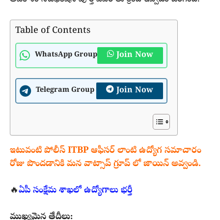
Table of Contents
Join Now
WhatsApp Group
Join Now
Telegram Group
ఇటువంటి పోలీస్ ITBP ఆఫీసర్ లాంటి ఉద్యోగ సమాచారం
రోజు పొందడానికి మన వాట్సాప్ గ్రూప్ లో జాయిన్ అవ్వండి.
🔥
ఏపీ సంక్షేమ శాఖలో ఉద్యోగాలు భర్తీ
ముఖ్యమైన తేదీలు: