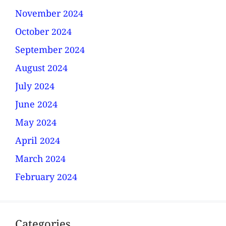
November 2024
October 2024
September 2024
August 2024
July 2024
June 2024
May 2024
April 2024
March 2024
February 2024