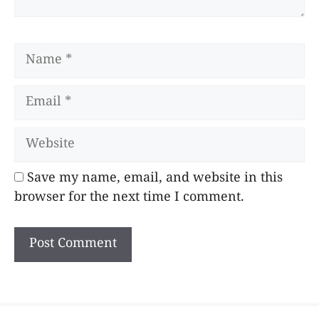
Name
Email
Website
Save my name, email, and website in this
browser for the next time I comment.