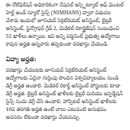
ఈ నోటిఫికేషన్ అధికారికంగా నేషనల్ ఇన్స్టిట్యూట్ ఆఫ్ మెంటల్
హెల్త్ అండ్ న్యూరో సైన్స్ (NIMHANS) ద్వారా విడుదల
చేశారు ఇందులో జూనియర్ సెక్రటేరియట్ అసిస్టెంట్, లైబ్రరీ
అసిస్టెంట్, స్టెనోగ్రాఫర్ గ్రేడ్ 2, మెడికల్ రికార్డైజేషన్ సంబంధించి
52 ఖాళీలు ఉన్నాయి. ఇవి అన్ని పర్మనెంట్ ప్రభుత్వ ఉద్యోగాలు
కావున అర్హత ఉన్నవారు తప్పకుండా దరఖాస్తు చేయండి.
విద్యా అర్హత:
దరఖాస్తు చేయుటకు జూనియర్ సెక్రటేరియట్ అసిస్టెంట్
ఉద్యోగాలకు ఏదైనా గుర్తింపు పొందిన విశ్వవిద్యాలయం నుండి
డిగ్రీ అర్హత ఉండాలి. మెడికల్ రికార్డ్ అసిస్టెంట్ పోస్టులకు కూడా
డిగ్రీ అర్హత. లైబ్రరీ అసిస్టెంట్ ఖాళీలకు లైబ్రరీ మరియు ఇన్ఫర్మేషన్
సైన్స్ నందు డిగ్రీ చేసి ఉండాలి. హాస్పిటల్ అసిస్టెంట్ ఖాళీలకు
10వ తరగతి అర్హత ఉంటే చాలు ఎటువంటి అనుభవం
అవసరం లేకుండా దరఖాస్తు చేయవచ్చు.