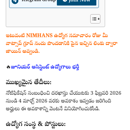
Join Now
Telegram Group
ఇటువంటి NIMHANS ఉద్యోగ సమాచారం రోజు మీ
వాట్సాప్ గ్రూప్ నందు పొందడానికి పైన ఇచ్చిన లింకు ద్వారా
జాయిన్ అవ్వండి.
🔥
జూనియర్ అసిస్టెంట్ ఉద్యోగాలు భర్తీ
ముఖ్యమైన తేదీలు:
నోటిఫికేషన్ సంబంధించి దరఖాస్తు చేయుటకు 3 ఫిబ్రవరి 2026
నుండి 4 మార్చ్ 2026 వరకు అవకాశం ఇవ్వడం జరిగింది
అర్హులు ఈ అవకాశాన్ని వెంటనే వినియోగించుకోండి.
ఉద్యోగ సంస్థ & పోస్టులు: