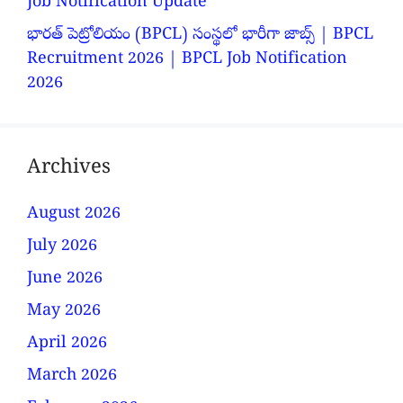
Job Notification Update
భారత్ పెట్రోలియం (BPCL) సంస్థలో భారీగా జాబ్స్ | BPCL
Recruitment 2026 | BPCL Job Notification
2026
Archives
August 2026
July 2026
June 2026
May 2026
April 2026
March 2026