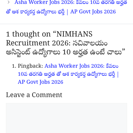
Asha Worker Jobs 2026: కేవలం 10వ తరగతి అర్హత
తో ఆశ కార్యకర్త ఉద్యోగాలు భర్తీ | AP Govt Jobs 2026
1 thought on “NIMHANS
Recruitment 2026: సచివాలయం
అసిస్టెంట్ ఉద్యోగాలు 10 అర్హత ఉంటే చాలు”
Pingback:
Asha Worker Jobs 2026: కేవలం
10వ తరగతి అర్హత తో ఆశ కార్యకర్త ఉద్యోగాలు భర్తీ |
AP Govt Jobs 2026
Leave a Comment
Comment