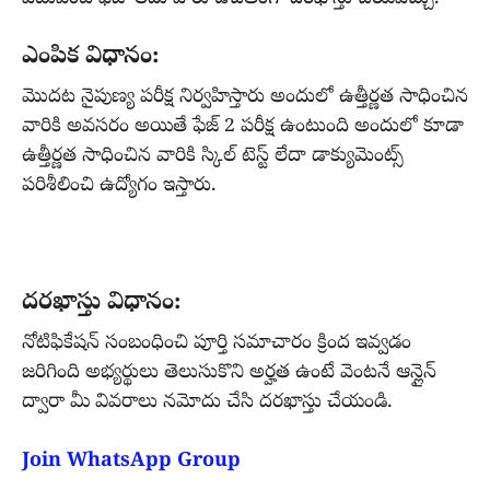
ఎంపిక విధానం:
మొదట నైపుణ్య పరీక్ష నిర్వహిస్తారు అందులో ఉత్తీర్ణత సాధించిన
వారికి అవసరం అయితే ఫేజ్ 2 పరీక్ష ఉంటుంది అందులో కూడా
ఉత్తీర్ణత సాధించిన వారికి స్కిల్ టెస్ట్ లేదా డాక్యుమెంట్స్
పరిశీలించి ఉద్యోగం ఇస్తారు.
దరఖాస్తు విధానం:
నోటిఫికేషన్ సంబంధించి పూర్తి సమాచారం క్రింద ఇవ్వడం
జరిగింది అభ్యర్థులు తెలుసుకొని అర్హత ఉంటే వెంటనే ఆన్లైన్
ద్వారా మీ వివరాలు నమోదు చేసి దరఖాస్తు చేయండి.
Join WhatsApp Group