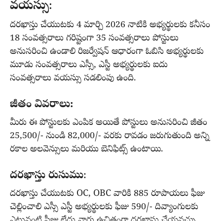
వయస్సు
:
దరఖాస్తు చేయుటకు 4 మార్చి 2026 నాటికి అభ్యర్థులకు కనీసం
18 సంవత్సరాలు గరిష్టంగా 35 సంవత్సరాలు పోస్టులు
అనుసరించి ఉండాలి రిజర్వేషన్ ఆధారంగా ఓబిసి అభ్యర్థులకు
మూడు సంవత్సరాలు ఎస్సీ, ఎస్టీ అభ్యర్థులకు ఐదు
సంవత్సరాలు వయస్సు సడలింపు ఉంది.
జీతం వివరాలు:
మీరు ఈ పోస్టులకు ఎంపిక అయితే పోస్టులు అనుసరించి జీతం
25,500/- నుండి 82,000/- వరకు రావడం జరుగుతుంది అన్ని
రకాల అలవెన్సులు మరియు బెనిఫిట్స్ ఉంటాయి.
దరఖాస్తు రుసుము
:
దరఖాస్తు చేయుటకు OC, OBC వారికి 885 రూపాయలు ఫీజు
చెల్లించాలి ఎస్సీ ఎస్టీ అభ్యర్థులకు ఫీజు 590/- దివ్యాంగులకు
ఎటువంటి ఫీజు లేదు వారు ఉచితంగా దరఖాస్తు చేయవచ్చు.