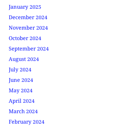
January 2025
December 2024
November 2024
October 2024
September 2024
August 2024
July 2024
June 2024
May 2024
April 2024
March 2024
February 2024