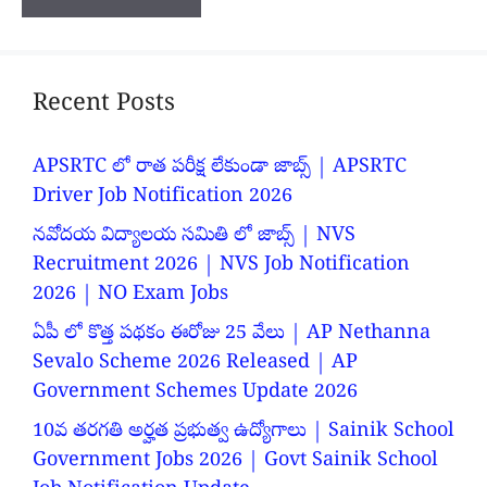
Recent Posts
APSRTC లో రాత పరీక్ష లేకుండా జాబ్స్ | APSRTC
Driver Job Notification 2026
నవోదయ విద్యాలయ సమితి లో జాబ్స్ | NVS
Recruitment 2026 | NVS Job Notification
2026 | NO Exam Jobs
ఏపీ లో కొత్త పథకం ఈరోజు 25 వేలు | AP Nethanna
Sevalo Scheme 2026 Released | AP
Government Schemes Update 2026
10వ తరగతి అర్హత ప్రభుత్వ ఉద్యోగాలు | Sainik School
Government Jobs 2026 | Govt Sainik School