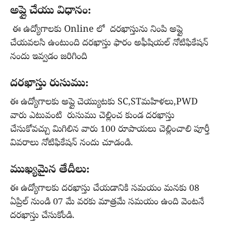
అప్లై చేయు విధానం:
ఈ ఉద్యోగాలకు Online లో దరఖాస్తును నింపి అప్లై
చేయవలసి ఉంటుంది దరఖాస్తు ఫారం అఫీషియల్ నోటిఫికేషన్
నందు ఇవ్వడం జరిగింది
దరఖాస్తు రుసుము:
ఈ ఉద్యోగాలకు అప్లై చెయ్యుటకు SC,STమహిళలు,PWD
వారు ఎటువంటి రుసుము చెల్లించ కుండ
దరఖాస్తు
చేసుకోవచ్చు మిగిలిన వారు 100 రూపాయలు చెల్లించాలి పూర్తీ
వివరాలు నోటిఫికేషన్ నందు చూడండి.
ముఖ్యమైన తేదీలు:
ఈ ఉద్యోగాలకు దరఖాస్తు చేయడానికి సమయం మనకు 08
ఏప్రిల్ నుండి 07 మే వరకు మాత్రమే సమయం ఉంది వెంటనే
దరఖాస్తు చేసుకోండి.