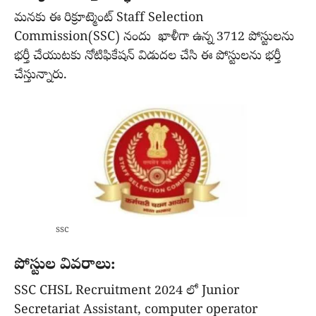
మనకు ఈ రిక్రూట్మెంట్ Staff Selection
Commission(SSC) నందు ఖాళీగా ఉన్న 3712 పోస్టులను
భర్తీ చేయుటకు నోటిఫికేషన్ విడుదల చేసి ఈ పోస్టులను భర్తీ
చేస్తున్నారు.
ssc
పోస్టుల వివరాలు:
SSC CHSL Recruitment 2024 లో Junior
Secretariat Assistant, computer operator