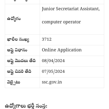
Junior Secretariat Assistant,
ఉద్యోగం
computer operator
ఖాలీల సంఖ్య
3712
అప్లై విధానం
Online Application
అప్లై మొదలు తేది
08/04/2024
అప్లై చివరి తేది
07/05/2024
వెబ్సైటు
ssc.gov.in
ఉద్యోగాలు భర్తీ సంస్థ: