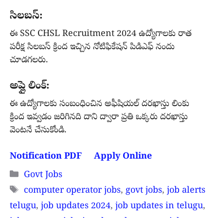
సిలబస్:
ఈ SSC CHSL Recruitment 2024 ఉద్యోగాలకు రాత
పరీక్ష సిలబస్ క్రింద ఇచ్చిన నోటిఫికేషన్ పిడిఎఫ్ నందు
చూడగలరు.
అప్లై లింక్:
ఈ ఉద్యోగాలకు సంబంధించిన అఫీషియల్ దరఖాస్తు లింకు
క్రింద ఇవ్వడం జరిగినది దాని ద్వారా ప్రతి ఒక్కరు దరఖాస్తు
వెంటనే చేసుకోండి.
Notification PDF
Apply Online
Categories
Govt Jobs
Tags
computer operator jobs
,
govt jobs
,
job alerts
telugu
,
job updates 2024
,
job updates in telugu
,