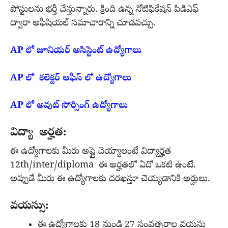
పోస్టులను భర్తీ చేస్తున్నారు. క్రింది ఉన్న నోటిఫికేషన్ పిడిఎఫ్
ద్వారా అఫీషియల్ సమాచారాన్ని చూడవచ్చు.
AP లో జూనియర్ అసిస్టెంట్ ఉద్యోగాలు
AP లో కలెక్టర్ ఆఫీస్ లో ఉద్యోగాలు
AP లో అవుట్ సోర్సింగ్ ఉద్యోగాలు
విద్యా అర్హత:
ఈ ఉద్యోగాలకు మీరు అప్లై చెయ్యాలంటే విద్యార్హత
12th/inter/diploma ఈ అర్హతలో ఏదో ఒకటి ఉంటే.
అప్పుడే మీరు ఈ ఉద్యోగాలకు దరఖస్తూ చెయ్యడానికి అర్హులు.
వయస్సు:
ఈ ఉద్యోగాలకు 18 నుండి 27 సంవత్సరాల వయసు