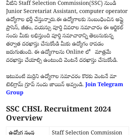
వీటిని Staff Selection Commission(SSC) నుండి
Junior Secretariat Assistant, computer operator
ఉద్యోగాల భర్తీ చేస్తున్నారు.ఈ ఉద్యోగాలకు సంబంధించిన అప్లై
ప్రాసెస్, జీతం, వయస్సు పూర్తి వివరాల సమాచారం ఈ ఆర్టికల్
నందు మీకు లభిస్తుంది పూర్తి సమాచారాన్ని తెలుసుకున్న
తర్వాత దరఖాస్తు చేసుకోండి మీకు ఉద్యోగం రావడం
జరుగుతుంది. ఈ ఉద్యోగాలను Online లో మాత్రమే
దరఖాస్తు చేయాల్సి ఉంటుంది వెంటనే దరఖాస్తు చేసుకోండి.
ఇటువంటి మర్రిని ఉద్యోగాల సమాచరం కొరకు వెంటనే మా
టెలిగ్రామ్ గ్రూప్ నందు జాయిన్ అవ్వండి.
Join Telegram
Group
SSC CHSL Recruitment 2024
Overview
ఉద్యోగ సంస్థ
Staff Selection Commission