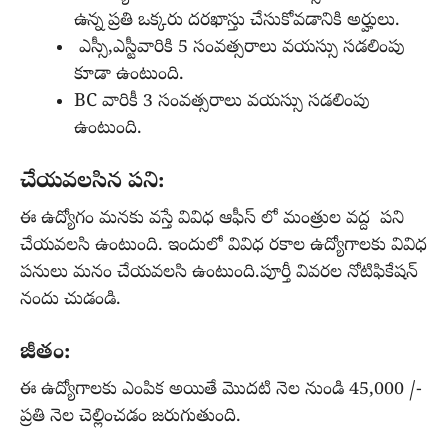
ఉన్న ప్రతి ఒక్కరు దరఖాస్తు చేసుకోవడానికి అర్హులు.
ఎస్సీ,ఎస్టీవారికి 5 సంవత్సరాలు వయస్సు సడలింపు
కూడా ఉంటుంది.
BC వారికీ 3 సంవత్సరాలు వయస్సు సడలింపు
ఉంటుంది.
చేయవలసిన పని:
ఈ ఉద్యోగం మనకు వస్తే వివిధ ఆఫీస్ లో మంత్రుల వద్ద పని
చేయవలసి ఉంటుంది. ఇందులో వివిధ రకాల ఉద్యోగాలకు వివిధ
పనులు మనం చేయవలసి ఉంటుంది.పూర్తీ వివరల నోటిఫికేషన్
నందు చుడండి.
జీతం:
ఈ ఉద్యోగాలకు ఎంపిక అయితే మొదటి నెల నుండి 45,000 /-
ప్రతి నెల చెల్లించడం జరుగుతుంది.