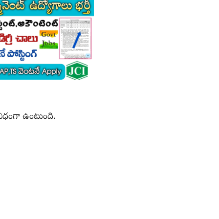
ిధంగా ఉంటుంది.