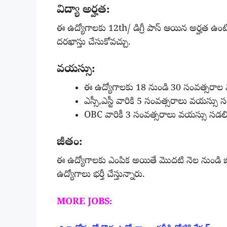
విద్యా అర్హత:
ఈ ఉద్యోగాలకు 12th/ డిగ్రీ పాస్ ఆయిన అర్హత ఉంట
దరఖాస్తు చేసుకోవచ్చు.
వయస్సు:
ఈ ఉద్యోగాలకు 18 నుండి 30 సంవత్సరాల వయ
ఎస్సీ,ఎస్టీ వారికి 5 సంవత్సరాలు వయస్సు
OBC వారికీ 3 సంవత్సరాలు వయస్సు సడల
జీతం:
ఈ ఉద్యోగాలకు ఎంపిక అయితే మొదటి నెల నుండి జీ
ఉద్యోగాలు భర్తీ చేస్తున్నారు.
MORE JOBS: