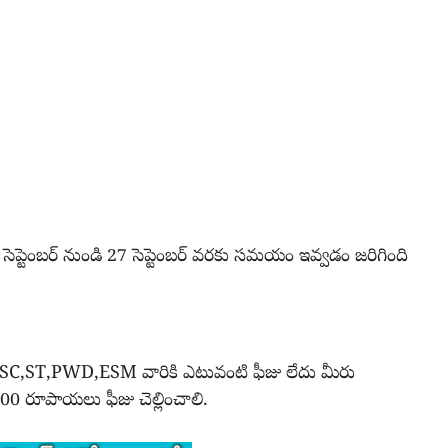
సెప్టెంబర్ నుండి 27 సెప్టెంబర్ వరకు సమయం ఇవ్వడం జరిగింది
ి SC,ST,PWD,ESM వారికి ఎటువంటి ఫీజు లేదు మీరు
100 రూపాయలు ఫీజు చెల్లించాలి.