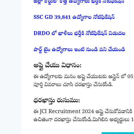
జిల్లా కోర్టులో కొత్త ఉద్యోగాలు భర్తీకి నోటిఫికేషన్
SSC GD 39,841 ఉద్యోగాల నోటిఫికేషన్
DRDO లో ఖాళీలు భర్తీకి నోటిఫికేషన్ విడుదల
పార్ట్ టైం ఉద్యోగాలు ఇంటి నుండి పని చేయండి
అప్లై చేయు విధానం:
ఈ ఉద్యోగాలకు మనం అప్లై చేయుటకు ఆన్లైన్ లో 05 
పూర్తి వివరాలు చూసి దరఖాస్తు చేసుకోండి.
ధరఖాస్తు రుసుము:
ఈ JCI Recruitment 2024 అప్లై చేసుకోవడానిక
ఉచితంగా దరఖాస్తు చేసుకోండి.మిగిలిన అభ్యర్థులు 