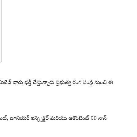
ెడ్ వారు భర్తీ చేస్తున్నారు ప్రభుత్వ రంగ సంస్థ నుంచి ఈ
, జూనియర్ ఇన్స్పెక్టర్ మరియు అకౌంటెంట్ 90 నాన్