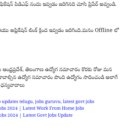
టిఫికేషన్ పిడిఎఫ్ నందు ఇవ్వడం జరిగినది చూసి ప్రిపేర్ అవ్వండి.
 అప్లికేషన్ లింక్ క్రింద ఇవ్వడం జరిగింది.మనం Offline లో
ు ఆంధ్రప్రదేశ్, తెలంగాణ ఉద్యోగ సమాచారం కొరకు రోజు మన
ు కావాల్సిన ఉద్యోగ సమాచారం పొంది ఉద్యోగం సాదించండి అలాగే
ి.ధన్యవాదాలు
b updates telugu
,
jobs guruvu
,
latest govt jobs
ime Jobs 2024 | Latest Work From Home Jobs
AO Jobs 2024 | Latest Govt Jobs Update