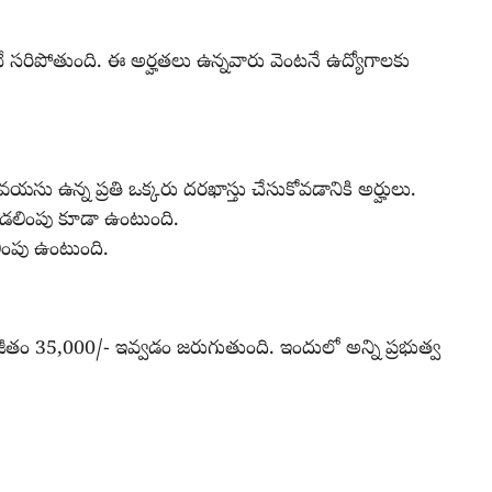
ే సరిపోతుంది. ఈ అర్హతలు ఉన్నవారు వెంటనే ఉద్యోగాలకు
సు ఉన్న ప్రతి ఒక్కరు దరఖాస్తు చేసుకోవడానికి అర్హులు.
 సడలింపు కూడా ఉంటుంది.
ింపు ఉంటుంది.
తం 35,000/- ఇవ్వడం జరుగుతుంది. ఇందులో అన్ని ప్రభుత్వ