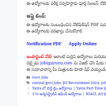
ఈ ఉద్యోగాలకు పరీక్ష నిర్వహిస్తారు పూర్తి సిలబస్ నో
అప్లై లింక్:
ఈ ఉద్యోగాలకు సంబంధించిన నోటిఫికేషన్ PDF మరియు
ఈ ఉద్యోగాలకు దరఖాస్తు చేసుకోవాలి
Notification PDF
Apply Online
ఇంపార్టెంట్ నోట్:
ఇలాంటి మర్రిని ఉద్యోగాలు మరియ
వెబ్సైటు
jobsguruvu.com
ను విజిట్ చేసి మీక
ఈ సమాచారాన్ని మీ మిత్రులకు కూడా షేర్ చెయ్యండ
Categories
Govt Jobs
Tags
central govt jobs
,
JCI Recruitment 2024
,
jo
Yatra లో పార్ట్ టైం ఉద్యోగాలు | Yatra Part T
170 అడ్మినిస్ట్రేటివ్ ఆఫీసర్ ఉద్యోగాలు | NIACL 