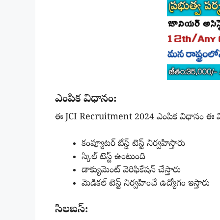
ఎంపిక విధానం:
ఈ JCI Recruitment 2024 ఎంపిక విధానం ఈ వ
కంప్యూటర్ బేస్డ్ టెస్ట్ నిర్వహిస్తారు
స్కిల్ టెస్ట్ ఉంటుంది
డాక్యుమెంట్ వెరిఫికేషన్ చేస్తారు
మెడికల్ టెస్ట్ నిర్వహించే ఉద్యోగం ఇస్తారు
సిలబస్: