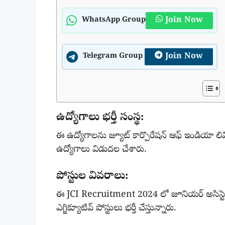
Join Now
WhatsApp Group
Join Now
Telegram Group
ఉద్యోగాలు భర్తీ సంస్థ:
ఈ ఉద్యోగాలను జ్యూట్ కార్పొరేషన్ ఆఫ్ ఇండియా లిమిట
ఉద్యోగాలు విడుదల చేశారు.
పోస్టుల వివరాలు:
ఈ JCI Recruitment 2024 లో జూనియర్ అసిస్టెంట్
ఎగ్జిక్యూటివ్ పోస్టులు భర్తీ చేస్తున్నారు.