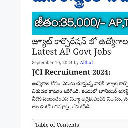
జ్యూట్ కార్పొరేషన్ లో ఉద్యో
Latest AP Govt Jobs
September 10, 2024
by
Althaf
JCI Recruitment 2024:
ఉద్యోగాల కోసం ఎదురు చూస్తున్న వారికి జ్యూట్ క
విడుదల కావడం జరిగింది. ఇందులో జూనియర్ అసిస్టెంట
వీటికి సంబంధించిన విద్యా అర్హత,ఎంపిక విధానం, జీత
తెలుసుకోని దరఖాస్తు చేసుకోండి.
Table of Contents