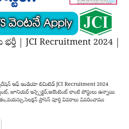
గాలు భర్తీ | JCI Recruitment 2024 |
ార్పొరేషన్ ఆఫ్ ఇండియా లిమిటెడ్ JCI Recruitment 2024
్, జూనియర్ ఇన్స్పెక్టర్,అకౌంటెంట్ లాంటి పోస్టులు ఉన్నాయి
ం,వయస్సు,సెలక్షన్ ప్రాసెస్ పూర్తి వివరాలు వివరించాము