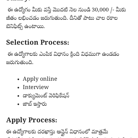
ఈ ఉద్యోగం మీకు వస్తే మొదటి నెల నుండి 30,000 /- మీకు
జీతం లభించడం జరుగుతుంది. దీనితో పాటు చాల రకాల
బెనిఫిట్స్ ఉంటాయి.
Selection Process:
ఈ ఉద్యోగాలకు ఎంపిక విధానం క్రింది విధముగా ఉండడం
జరుగుతుంది.
Apply online
Interview
డాక్యుమెంట్ వెరిఫికేషన్
జాబ్ ఇస్తారు
Apply Process:
ఈ ఉద్యోగాలకు దరఖాస్తు ఆన్లైన్ విధానంలో మాత్రమే