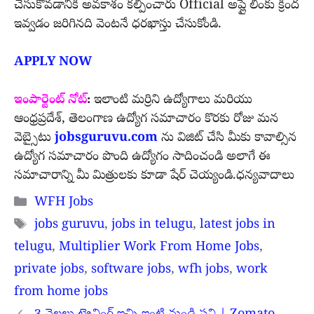
చేసుకోవడానికి అవకాశం కల్పించారు Official అప్లై లింకు క్రింద
ఇవ్వడం జరిగినది వెంటనే ధరఖాస్తు చేసుకోండి.
APPLY NOW
ఇంపార్టెంట్ నోట్
:
ఇలాంటి మర్రిని ఉద్యోగాలు మరియు
ఆంధ్రప్రదేశ్, తెలంగాణ ఉద్యోగ సమాచారం కొరకు రోజు మన
వెబ్సైటు
jobsguruvu.com
ను విజిట్ చేసి మీకు కావాల్సిన
ఉద్యోగ సమాచారం పొంది ఉద్యోగం సాదించండి అలాగే ఈ
సమాచారాన్ని మీ మిత్రులకు కూడా షేర్ చెయ్యండి.ధన్యవాదాలు
Categories
WFH Jobs
Tags
jobs guruvu
,
jobs in telugu
,
latest jobs in
telugu
,
Multiplier Work From Home Jobs
,
private jobs
,
software jobs
,
wfh jobs
,
work
from home jobs