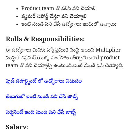
Product team తో కలిసి పని చేయాలి
కస్టమర్ సపోర్ట్ చేస్తూ పని చెయ్యాలి
ఇంటి నుండి పని చేసే ఉద్యోగాలు ఇందులో ఉన్నాయి
Rolls & Responsibilities:
ఈ ఉద్యోగాలు మనకు వస్తే ప్రముక సంస్థ అయిన Multiplier
సంస్థలో కస్టమర్ యొక్క సందేహాలు తీర్చాలి అలాగే product
team తో పని చెయ్యాల్సి ఉంటుంది.ఇంటి నుండి పని చెయ్యాలి.
ఫుడ్ డిపార్ట్మెంట్ లో ఉద్యోగాలు విడుదల
తెలుగులో ఇంటి నుండి పని చేసే జాబ్స్
పర్మనెంట్ ఇంటి నుండి పని చేసే జాబ్స్
Salary
: