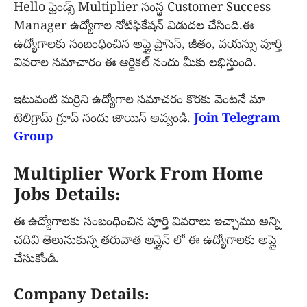
Hello ఫ్రెండ్స్ Multiplier సంస్థ Customer Success
Manager ఉద్యోగాల నోటిఫికేషన్ విడుదల చేసింది.ఈ
ఉద్యోగాలకు సంబంధించిన అప్లై ప్రాసెస్, జీతం, వయస్సు పూర్తి
వివరాల సమాచారం ఈ ఆర్టికల్ నందు మీకు లభిస్తుంది.
ఇటువంటి మర్రిని ఉద్యోగాల సమాచరం కొరకు వెంటనే మా
టెలిగ్రామ్ గ్రూప్ నందు జాయిన్ అవ్వండి.
Join Telegram
Group
Multiplier Work From Home
Jobs Details:
ఈ ఉద్యోగాలకు సంబంధించిన పూర్తి వివరాలు ఇచ్చాము అన్ని
చదివి తెలుసుకున్న తరువాత ఆన్లైన్ లో ఈ ఉద్యోగాలకు అప్లై
చేసుకోండి.
Company Details: