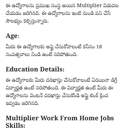
ఈ ఉద్యోగాలను ప్రముఖ సంస్థ అయిన Multiplier విడుదల
చేయడం జరిగినది. ఈ ఉద్యోగాలను ఇంటి నుండి పని చేసే
సౌలభ్యం కల్పిస్తున్నారు.
Age
:
మీరు ఈ ఉద్యోగాలకు అప్లై చేసుకోవాలంటే కనీసం 18
సంవత్సరాలు నిండి ఉంటే సరిపోతుంది.
Education Details:
ఈ ఉద్యోగాలకు మీరు దరఖాస్తు చేసుకోవాలంటే ఏదయినా డిగ్రీ
విద్యార్హత ఉంటే సరిపోతుంది. ఈ విద్యార్హత ఉంటే మీరు ఈ
ఉద్యోగాలను వెంటనే దరఖాస్తు చేసుకోండి అప్లై లింక్ క్రింద
ఇవ్వడం జరిగినది.
Multiplier Work From Home Jobs
Skills: