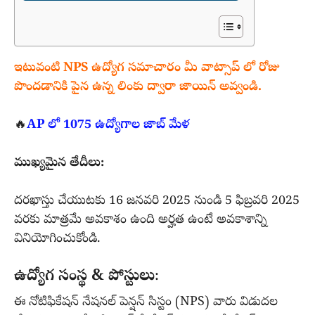
ఇటువంటి NPS ఉద్యోగ సమాచారం మీ వాట్సాప్ లో రోజు
పొందడానికి పైన ఉన్న లింకు ద్వారా జాయిన్ అవ్వండి.
🔥
AP లో 1075 ఉద్యోగాల జాబ్ మేళ
ముఖ్యమైన తేదీలు:
దరఖాస్తు చేయుటకు 16 జనవరి 2025 నుండి 5 ఫిబ్రవరి 2025
వరకు మాత్రమే అవకాశం ఉంది అర్హత ఉంటే అవకాశాన్ని
వినియోగించుకోండి.
ఉద్యోగ సంస్థ & పోస్టులు
:
ఈ నోటిఫికేషన్ నేషనల్ పెన్షన్ సిస్టం (NPS) వారు విడుదల