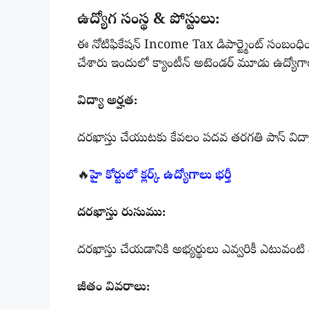
ఉద్యోగ సంస్థ & పోస్టులు:
ఈ నోటిఫికేషన్ Income Tax డిపార్ట్మెంట్ సంబంధి
చేశారు ఇందులో క్యాంటీన్ అటెండర్ మూడు ఉద్యోగా
విద్యా అర్హత:
దరఖాస్తు చేయుటకు కేవలం పదవ తరగతి పాస్ విద
🔥
హై కోర్టులో క్లర్క్ ఉద్యోగాలు భర్తీ
దరఖాస్తు రుసుము:
దరఖాస్తు చేయడానికి అభ్యర్థులు ఎవ్వరికీ ఎటువం
జీతం వివరాలు: