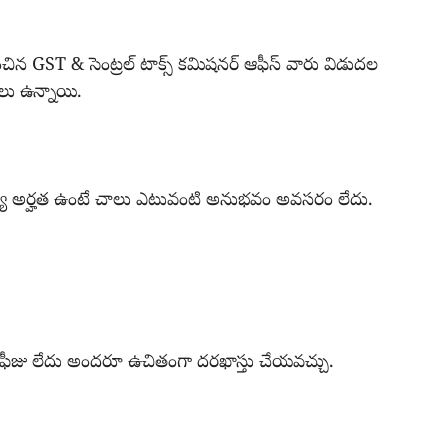
ంచిన GST & సెంట్రల్ టాక్స్ కమిషనర్ ఆఫీస్ వారు విడుదల
లు ఉన్నాయి.
్యా అర్హత ఉంటే చాలు ఎటువంటి అనుభవం అవసరం లేదు.
టి ఫీజు లేదు అందరూ ఉచితంగా దరఖాస్తు చేయవచ్చు.