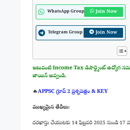
Join Now
WhatsApp Group
Join Now
Telegram Group
ఇటువంటి Income Tax డిపార్ట్మెంట్ ఉద్యోగ సమాచ
జాయిన్ అవ్వండి.
🔥
APPSC గ్రూప్ 2 ప్రశ్నపత్రం & KEY
ముఖ్యమైన తేదీలు:
దరఖాస్తు చేయుటకు 14 ఫిబ్రవరి 2025 నుండి 17 