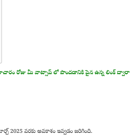
ారం రోజు మీ వాట్సాప్ లో పొందడానికి పైన ఉన్న లింక్ ద్వారా
మార్చ్ 2025 వరకు అవకాశం ఇవ్వడం జరిగింది.