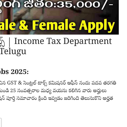
జాబ్స్ | Income Tax Department
 Telugu
bs 2025:
ధించిన GST & సెంట్రల్ టాక్స్ కమిషనర్ ఆఫీస్ నందు పదవ తరగతి
ు 18 నుండి 25 సంవత్సరాల మధ్య వయసు కలిగిన వారు అర్హులు
కేషన్ పూర్తి సమాచారం క్రింది ఇవ్వడం జరిగింది తెలుసుకొని అర్హత