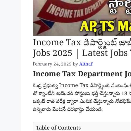
Income Tax డిపార్ట్మెంట్ 
Jobs 2025 | Latest Jobs
February 24, 2025
by
Althaf
Income Tax Department Jo
కేంద్ర ప్రభుత్వ Income Tax డిపార్ట్మెంట్ సంబం
తో క్యాంటీన్ అటెండర్ పోస్టులు భర్తీ చేస్తున్నార
ఒక్కటే రాత పరీక్ష ద్వారా ఎంపిక చేస్తున్నారు నోటిఫి
ఉన్నవారు వెంటనే దరఖాస్తు చేయండి.
Table of Contents