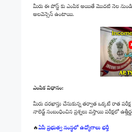
మీరు ఈ పోస్ట్ కు ఎంపిక అయితే మొదటి నెల నుండ
అలవెన్సెస్ ఉంటాయి.
ఎంపిక విధానం:
మీరు దరఖాస్తు చేసుకున్న తర్వాత ఒక్కటే రాత పరీక్ష న
నాలెడ్జ్ సంబంధించిన ప్రశ్నలు వస్తాయి పరీక్షలో ఉత్తీర
🔥
ఏపీ ప్రభుత్వ సంస్థలో ఉద్యోగాలు భర్తీ