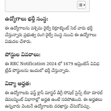
ఉద్యోగాలు భర్తీ సంస్థ:
ఈ ఉద్యోగాలను పశ్చిమ రైల్వే రిక్రూట్మెంట్ సెల్ వారు భర్తీ
చేస్తున్నారు ప్రభుత్వ రంగ రైల్వే సంస్థ నుంచి ఈ ఉద్యోగాలు
విడుదల చేశారు.
పోస్టుల వివరాలు:
ఈ RRC Notification 2024 లో 1679 అప్రెంటిస్ వివిధ
ట్రేడ్ పోస్టులను ఇందులో భర్తీ చేస్తున్నారు.
విద్యా అర్హత:
ఈ ఉద్యోగాలకు ఫస్ట్ క్లాస్ మాస్టర్ డిగ్రీ సోషల్ సైన్స్ లేదా రూరల్
డెవలప్మెంట్ విభాగాల్లో అర్హత ఉంటే సరిపోతుంది. ఈ అర్హతలు
ఉన్నవారు వెంటనే ఉద్యోగాలకు దరఖాస్తు చేసుకోవచ్చు.