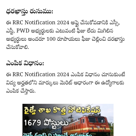
ధరఖాస్తు రుసుము:
ఈ RRC Notification 2024 అప్లై చేసుకోవడానికి ఎస్సీ,
ఎస్టీ, PWD అభ్యర్థులకు ఎటువంటి ఫీజు లేదు మిగిలిన
అభ్యర్థులు అందరూ 100 రూపాయలు ఫీజు చెల్లించి దరఖాస్తు
చేసుకోవాలి.
ఎంపిక విధానం:
ఈ RRC Notification 2024 ఎంపిక విధానం చూసుకుంటే
విద్య అర్హతలోని మార్కులు మెరిట్ ఆధారంగా ఈ ఉద్యోగాలకు
ఎంపిక చేస్తారు.