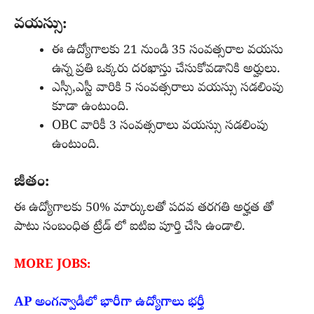
వయస్సు:
ఈ ఉద్యోగాలకు 21 నుండి 35 సంవత్సరాల వయసు
ఉన్న ప్రతి ఒక్కరు దరఖాస్తు చేసుకోవడానికి అర్హులు.
ఎస్సీ,ఎస్టీ వారికి 5 సంవత్సరాలు వయస్సు సడలింపు
కూడా ఉంటుంది.
OBC వారికీ 3 సంవత్సరాలు వయస్సు సడలింపు
ఉంటుంది.
జీతం:
ఈ ఉద్యోగాలకు 50% మార్కులతో పదవ తరగతి అర్హత తో
పాటు సంబంధిత ట్రేడ్ లో ఐటిఐ పూర్తి చేసి ఉండాలి.
MORE JOBS:
AP అంగన్వాడీలో భారీగా ఉద్యోగాలు భర్తీ