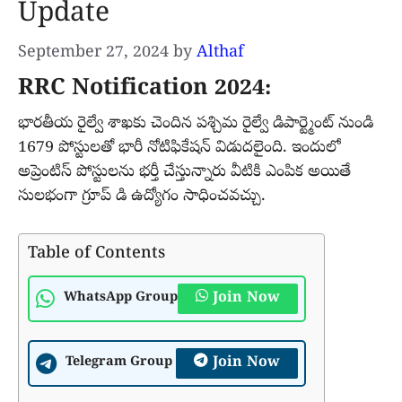
Update
September 27, 2024
by
Althaf
RRC Notification 2024:
భారతీయ రైల్వే శాఖకు చెందిన పశ్చిమ రైల్వే డిపార్ట్మెంట్ నుండి
1679 పోస్టులతో భారీ నోటిఫికేషన్ విడుదలైంది. ఇందులో
అప్రెంటిస్ పోస్టులను భర్తీ చేస్తున్నారు వీటికి ఎంపిక అయితే
సులభంగా గ్రూప్ డి ఉద్యోగం సాధించవచ్చు.
Table of Contents
Join Now
WhatsApp Group
Join Now
Telegram Group