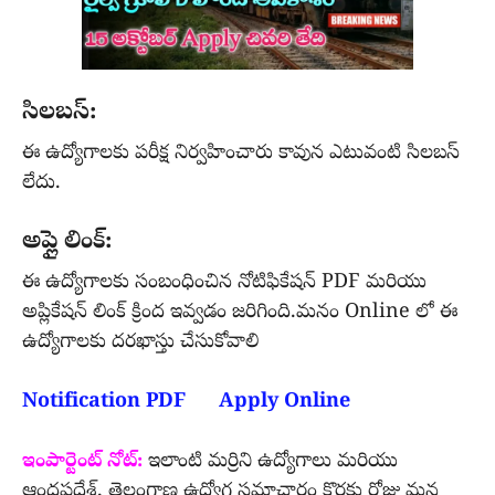
సిలబస్:
ఈ ఉద్యోగాలకు పరీక్ష నిర్వహించారు కావున ఎటువంటి సిలబస్
లేదు.
అప్లై లింక్:
ఈ ఉద్యోగాలకు సంబంధించిన నోటిఫికేషన్ PDF మరియు
అప్లికేషన్ లింక్ క్రింద ఇవ్వడం జరిగింది.మనం Online లో ఈ
ఉద్యోగాలకు దరఖాస్తు చేసుకోవాలి
Notification PDF
Apply Online
ఇంపార్టెంట్ నోట్:
ఇలాంటి మర్రిని ఉద్యోగాలు మరియు
ఆంధ్రప్రదేశ్, తెలంగాణ ఉద్యోగ సమాచారం కొరకు రోజు మన