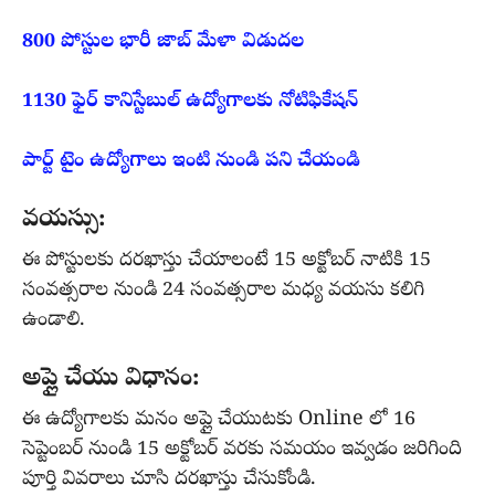
800 పోస్టుల భారీ జాబ్ మేళా విడుదల
1130 ఫైర్ కానిస్టేబుల్ ఉద్యోగాలకు నోటిఫికేషన్
పార్ట్ టైం ఉద్యోగాలు ఇంటి నుండి పని చేయండి
వయస్సు:
ఈ పోస్టులకు దరఖాస్తు చేయాలంటే 15 అక్టోబర్ నాటికి 15
సంవత్సరాల నుండి 24 సంవత్సరాల మధ్య వయసు కలిగి
ఉండాలి.
అప్లై చేయు విధానం:
ఈ ఉద్యోగాలకు మనం అప్లై చేయుటకు Online లో 16
సెప్టెంబర్ నుండి 15 అక్టోబర్ వరకు సమయం ఇవ్వడం జరిగింది
పూర్తి వివరాలు చూసి దరఖాస్తు చేసుకోండి.