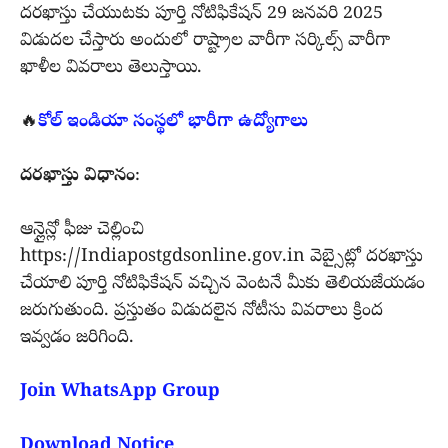
దరఖాస్తు చేయుటకు పూర్తి నోటిఫికేషన్ 29 జనవరి 2025
విడుదల చేస్తారు అందులో రాష్ట్రాల వారీగా సర్కిల్స్ వారీగా
ఖాళీల వివరాలు తెలుస్తాయి.
🔥
కోల్ ఇండియా సంస్థలో భారీగా ఉద్యోగాలు
దరఖాస్తు విధానం
:
ఆన్లైన్లో ఫీజు చెల్లించి
https://Indiapostgdsonline.gov.in వెబ్సైట్లో దరఖాస్తు
చేయాలి పూర్తి నోటిఫికేషన్ వచ్చిన వెంటనే మీకు తెలియజేయడం
జరుగుతుంది. ప్రస్తుతం విడుదలైన నోటీసు వివరాలు క్రింద
ఇవ్వడం జరిగింది.
Join WhatsApp Group
Download Notice