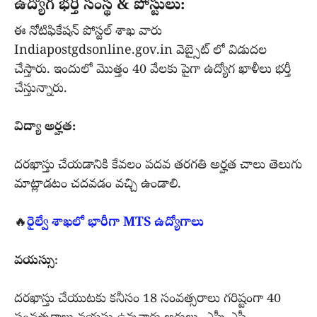
ఉద్యోగ భర్తీ సంస్థ & పోస్టులు:
ఈ నోటిఫికేషన్ పోస్టల్ శాఖ వారు
Indiapostgdsonline.gov.in వెబ్సైట్ లో విడుదల
చేస్తారు. ఇందులో మొత్తం 40 వేలకు పైగా ఉద్యోగ ఖాళీలు భర్తీ
చేస్తున్నారు.
విద్యా అర్హత:
దరఖాస్తు చేయడానికి కేవలం పదవ తరగతి అర్హత చాలు తెలుగు
మాట్లాడటం చదవడం వచ్చి ఉండాలి.
🔥
రైల్వే శాఖలో భారీగా MTS ఉద్యోగాలు
వయస్సు
:
దరఖాస్తు చేయుటకు కనీసం 18 సంవత్సరాలు గరిష్టంగా 40