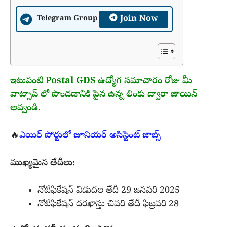
Join Now
Telegram Group
ఇటువంటి Postal GDS ఉద్యోగ సమాచారం రోజు మీ
వాట్సాప్ లో పొందడానికి పైన ఉన్న లింకు ద్వారా జాయిన్
అవ్వండి.
🔥
ఎయిర్ పోర్టులో జూనియర్ అసిస్టెంట్ జాబ్స్
ముఖ్యమైన తేదీలు:
నోటిఫికేషన్ విడుదల తేదీ 29 జనవరి 2025
నోటిఫికేషన్ దరఖాస్తు చివరి తేదీ ఫిబ్రవరి 28