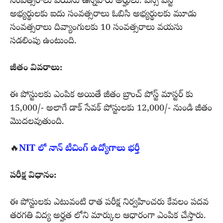
సంవత్సరాలు వయసు ఉన్నవారు అర్హులు. ఎస్సీ ఎస్టీ
అభ్యర్థులకు ఐదు సంవత్సరాలు ఓబిసి అభ్యర్థులకు మూడు
సంవత్సరాలు దివ్యాంగులకు 10 సంవత్సరాలు వయసు
సడలింపు ఉంటుంది.
జీతం వివరాలు:
ఈ పోస్టులకు ఎంపిక అయితే జీతం బ్రాంచ్ పోస్ట్ మాస్టర్ కు
15,000/- అలాగే డాక్ సేవక్ పోస్టులకు 12,000/- నుండి జీతం
మొదలవుతుంది.
🔥
NIT లో నాన్ టీచింగ్ ఉద్యోగాలు భర్తీ
పరీక్ష విధానం:
ఈ పోస్టులకు ఎటువంటి రాత పరీక్ష నిర్వహించరు కేవలం పదవ
తరగతి విద్య అర్హత లోని మార్కుల ఆధారంగా ఎంపిక చేస్తారు.