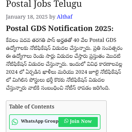
Postal Jobs Telugu
January 18, 2025
by
Althaf
Postal GDS Notification 2025:
కేవలం పదవ తరగతి పాస్ అర్హతతో 40 వేల Postal GDS
ఉద్యోగాలకు నోటిఫికేషన్ విడుదల చేస్తున్నారు. ప్రతి సంవత్సరం
ఈ ఉద్యోగాలు రెండు సార్లు విడుదల చేస్తారు ప్రస్తుతం మొదటి
నోటిఫికేషన్ విడుదల చేస్తున్నారు. ఇందులో వివిధ కారణాలవల్ల
2024 లో ఏర్పడిన ఖాళీలు మరియు 2024 జూలై నోటిఫికేషన్
లో మిగిలిన పోస్టులు భర్తీ కొరకు నోటిఫికేషన్ విడుదల
చేస్తున్నారు వాటికి సంబంధించి నోటీస్ రావడం జరిగింది.
Table of Contents
Join Now
WhatsApp Group