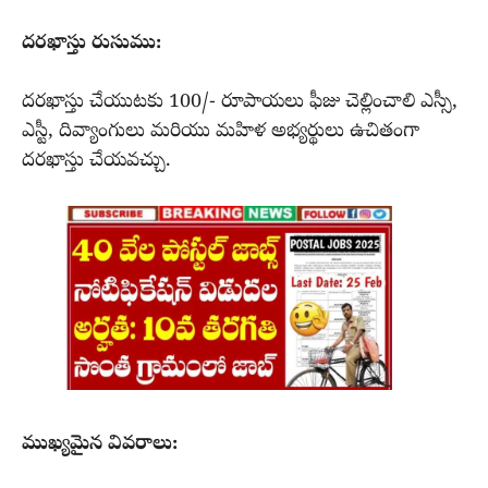
దరఖాస్తు రుసుము:
దరఖాస్తు చేయుటకు 100/- రూపాయలు ఫీజు చెల్లించాలి ఎస్సీ,
ఎస్టీ, దివ్యాంగులు మరియు మహిళ అభ్యర్థులు ఉచితంగా
దరఖాస్తు చేయవచ్చు.
ముఖ్యమైన వివరాలు: